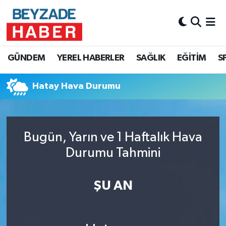
Hava Durumu
GÜNDEM
YEREL HABERLER
SAĞLIK
EĞİTİM
S
Trafik Durumu
Hatay Hava Durumu
Süper Lig Puan Durumu ve Fikstür
Tüm Manşetler
Bugün, Yarın ve 1 Haftalık Hava
Son Dakika Haberleri
Durumu Tahmini
Haber Arşivi
ŞU AN