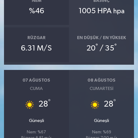
NEM
BASINÇ
%46
1005 HPA
hpa
RÜZGAR
EN DÜŞÜK / EN YÜKSEK
°
°
6.31 M/S
20
/ 35
07 AĞUSTOS
08 AĞUSTOS
CUMA
CUMARTESI
°
°
28
28
Güneşli
Güneşli
Nem: %67
Nem: %69