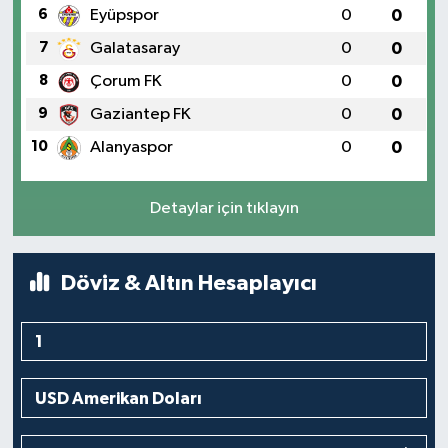
6
Eyüpspor
0
0
7
Galatasaray
0
0
8
Çorum FK
0
0
9
Gaziantep FK
0
0
10
Alanyaspor
0
0
Detaylar için tıklayın
Döviz & Altın Hesaplayıcı