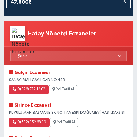
₺
Hatay Nöbetçi Eczaneler
Gülçin Eczanesi
SANAYİ MAH.ÇAYLI CAD.NO:48B
0 (326) 712 12 02
Yol Tarifi Al
Şirince Eczanesi
KUYULU MAH.BASMANE SK.NO:17 A ESKİ DOĞUMEVİ HAST.KARŞISI
0 (532) 352 68 39
Yol Tarifi Al