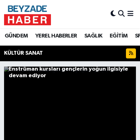
Hava Durumu
GÜNDEM
YEREL HABERLER
SAĞLIK
EĞİTİM
S
Trafik Durumu
KÜLTÜR SANAT
Süper Lig Puan Durumu ve Fikstür
Enstrüman kursları gençlerin yoğun ilgisiyle
Tüm Manşetler
devam ediyor
Son Dakika Haberleri
Haber Arşivi