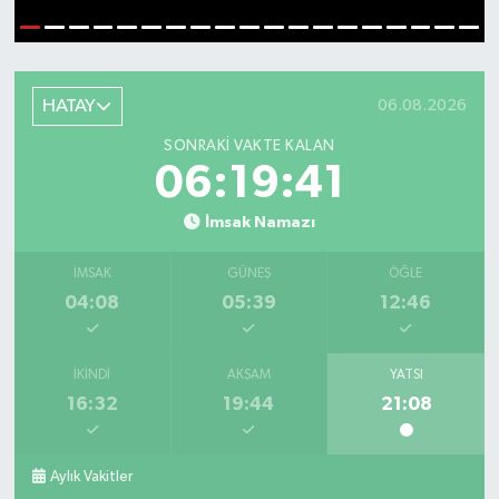
1
2
3
4
5
6
7
8
9
10
11
12
13
14
15
16
17
18
19
HATAY
06.08.2026
SONRAKI VAKTE KALAN
06:19:41
İmsak Namazı
İMSAK
GÜNEŞ
ÖĞLE
04:08
05:39
12:46
İKINDI
AKŞAM
YATSI
16:32
19:44
21:08
Salah'ın maaşı açıklandı! İşte devasa ücret
21:17 |
Feci motosiklet kazası: 72 yaşındaki sürücü ha
20:55 |
Aylık Vakitler
Düğünde çıkan yangına aldırış etmeden halaya
20:21 |