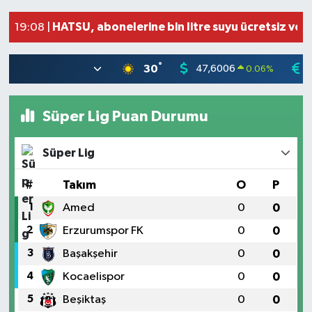
Otoyolda tehlikeli yük taşıyan tır, jandarmanı
19:51 |
HATSU, abonelerine bin litre suyu ücretsiz verd
19:08 |
°
30
47,6006
0.06
%
Süper Lig Puan Durumu
Süper Lig
#
Takım
O
P
1
Amed
0
0
2
Erzurumspor FK
0
0
3
Başakşehir
0
0
4
Kocaelispor
0
0
5
Beşiktaş
0
0