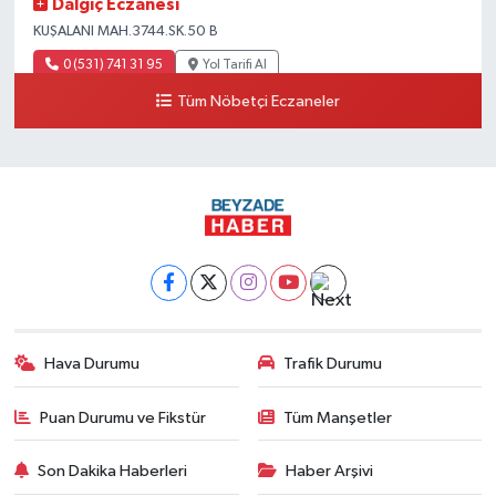
Dalgıç Eczanesi
KUŞALANI MAH.3744.SK.50 B
0 (531) 741 31 95
Yol Tarifi Al
Tüm Nöbetçi Eczaneler
Tecirli Eczanesi
YENİ MAH.ATATÜRK CAD.68 A
0 (326) 413 33 03
Yol Tarifi Al
Imge Eczanesi
İskenderun-antakya yolu üzeri Serinyol Mah. Büyükdalyan Konteyner
Kent önü
0 (542) 312 92 60
Yol Tarifi Al
Hava Durumu
Trafik Durumu
Betül Eczanesi
Karaçay mahallesi Samandağ Antakya yolu caddesi 59 B
Puan Durumu ve Fikstür
Tüm Manşetler
0 (532) 380 47 77
Yol Tarifi Al
Son Dakika Haberleri
Haber Arşivi