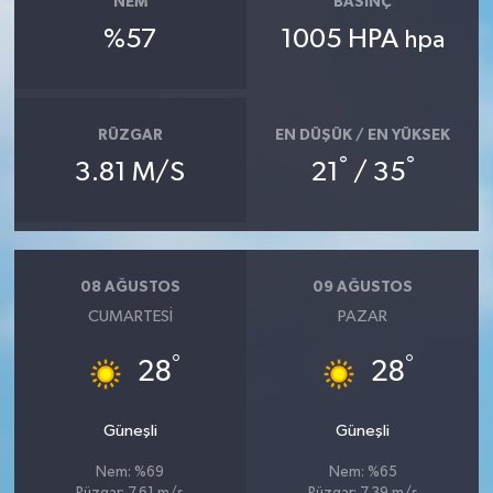
NEM
BASINÇ
%57
1005 HPA
hpa
RÜZGAR
EN DÜŞÜK / EN YÜKSEK
°
°
3.81 M/S
21
/ 35
08 AĞUSTOS
09 AĞUSTOS
CUMARTESI
PAZAR
°
°
28
28
Güneşli
Güneşli
Nem: %69
Nem: %65