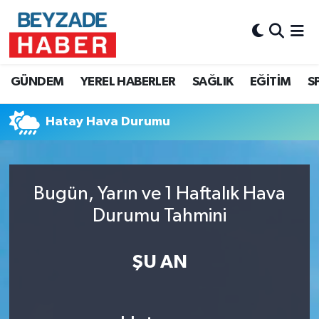
Hava Durumu
GÜNDEM
YEREL HABERLER
SAĞLIK
EĞİTİM
S
Trafik Durumu
Hatay Hava Durumu
Süper Lig Puan Durumu ve Fikstür
Tüm Manşetler
Bugün, Yarın ve 1 Haftalık Hava
Son Dakika Haberleri
Durumu Tahmini
Haber Arşivi
ŞU AN