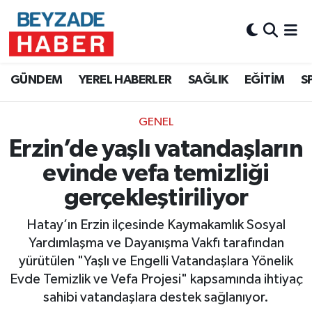
Hava Durumu
GÜNDEM
YEREL HABERLER
SAĞLIK
EĞİTİM
S
Trafik Durumu
GENEL
Süper Lig Puan Durumu ve Fikstür
Erzin’de yaşlı vatandaşların
Tüm Manşetler
evinde vefa temizliği
gerçekleştiriliyor
Son Dakika Haberleri
Hatay’ın Erzin ilçesinde Kaymakamlık Sosyal
Haber Arşivi
Yardımlaşma ve Dayanışma Vakfı tarafından
yürütülen "Yaşlı ve Engelli Vatandaşlara Yönelik
Evde Temizlik ve Vefa Projesi" kapsamında ihtiyaç
sahibi vatandaşlara destek sağlanıyor.