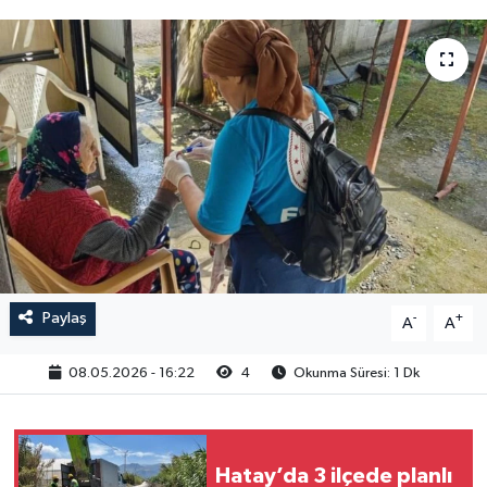
Paylaş
-
+
A
A
08.05.2026 - 16:22
4
Okunma Süresi: 1 Dk
Hatay’da 3 ilçede planlı