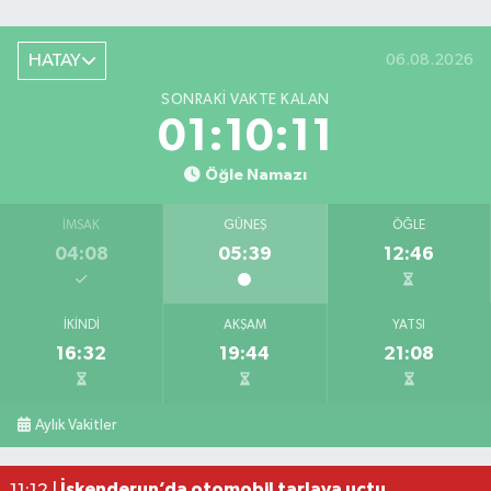
HATAY
06.08.2026
SONRAKI VAKTE KALAN
01:10:10
Öğle Namazı
İMSAK
GÜNEŞ
ÖĞLE
04:08
05:39
12:46
İKINDI
AKŞAM
YATSI
16:32
19:44
21:08
Beyaz eşyalar ardı ardına patlayarak alevlere te
14:23 |
Hırsızlar, narenciye ağaçlarını susuz bıraktı
12:55 |
Aylık Vakitler
Cilvegözü'nden günde bin 500 tır giriş-çıkış yap
12:15 |
Konteyner yatakhane alevlere teslim oldu
11:32 |
İskenderun’da otomobil tarlaya uçtu
11:12 |