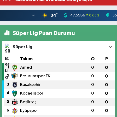
°
34
47,5986
55
0.06
%
Süper Lig Puan Durumu
Süper Lig
#
Takım
O
P
1
Amed
0
0
2
Erzurumspor FK
0
0
3
Başakşehir
0
0
4
Kocaelispor
0
0
5
Beşiktaş
0
0
6
Eyüpspor
0
0