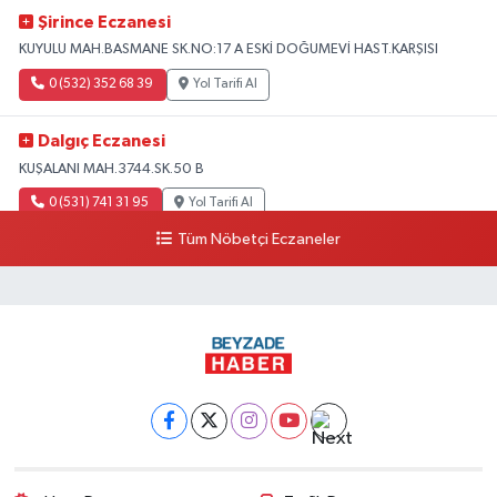
Şirince Eczanesi
KUYULU MAH.BASMANE SK.NO:17 A ESKİ DOĞUMEVİ HAST.KARŞISI
0 (532) 352 68 39
Yol Tarifi Al
Dalgıç Eczanesi
KUŞALANI MAH.3744.SK.50 B
0 (531) 741 31 95
Yol Tarifi Al
Tüm Nöbetçi Eczaneler
Tecirli Eczanesi
YENİ MAH.ATATÜRK CAD.68 A
0 (326) 413 33 03
Yol Tarifi Al
Imge Eczanesi
İskenderun-antakya yolu üzeri Serinyol Mah. Büyükdalyan Konteyner Kent
önü
0 (542) 312 92 60
Yol Tarifi Al