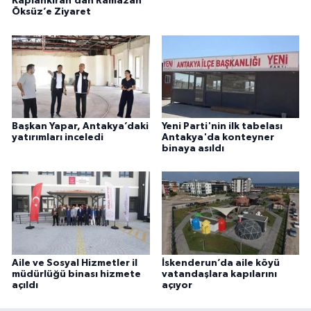
Kaplankıran’dan Ramazan
Öksüz’e Ziyaret
Başkan Yapar, Antakya’daki
Yeni Parti'nin ilk tabelası
yatırımları inceledi
Antakya'da konteyner
binaya asıldı
Aile ve Sosyal Hizmetler il
İskenderun’da aile köyü
müdürlüğü binası hizmete
vatandaşlara kapılarını
açıldı
açıyor