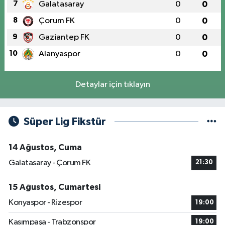
7
Galatasaray
0
0
8
Çorum FK
0
0
9
Gaziantep FK
0
0
10
Alanyaspor
0
0
Detaylar için tıklayın
Süper Lig Fikstür
14 Ağustos, Cuma
Galatasaray - Çorum FK
21:30
15 Ağustos, Cumartesi
Konyaspor - Rizespor
19:00
Kasımpaşa - Trabzonspor
19:00