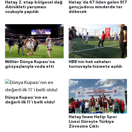
Hatay 2. etap bölgesel dağ
Hatay'da 67 ilden gelen 917
🚴bisikleti yarışması
genç judocu minderde ter
coşkuyla yapıldı
dökecek
Milliler Dünya Kupası'na
HBB’nin halı sahaları
gözyaşlarıyla veda etti
turnuvayla hizmete açıldı
Dünya Kupası'nın en
değerli ilk 11'i belli oldu!
Hatay İmam Hatip Spor
Lisesi Güreşte Türkiye
Zirvesine Çıktı