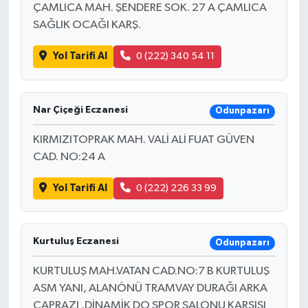
ÇAMLICA MAH. ŞENDERE SOK. 27 A ÇAMLICA
SAĞLIK OCAĞI KARŞ.
Yol Tarifi Al
0 (222) 340 54 11
Nar Çiçeği Eczanesi
Odunpazarı
KIRMIZITOPRAK MAH. VALİ ALİ FUAT GÜVEN
CAD. NO:24 A
Yol Tarifi Al
0 (222) 226 33 99
Kurtuluş Eczanesi
Odunpazarı
KURTULUŞ MAH.VATAN CAD.NO:7 B KURTULUŞ
ASM YANI, ALANÖNÜ TRAMVAY DURAĞI ARKA
ÇAPRAZI ,DİNAMİK DO SPOR SALONU KARŞISI