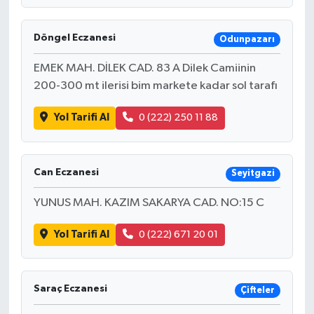
Döngel Eczanesi
Odunpazarı
EMEK MAH. DİLEK CAD. 83 A Dilek Camiinin
200-300 mt ilerisi bim markete kadar sol tarafı
Yol Tarifi Al
0 (222) 250 11 88
Can Eczanesi
Seyitgazi
YUNUS MAH. KAZIM SAKARYA CAD. NO:15 C
Yol Tarifi Al
0 (222) 671 20 01
Saraç Eczanesi
Çifteler