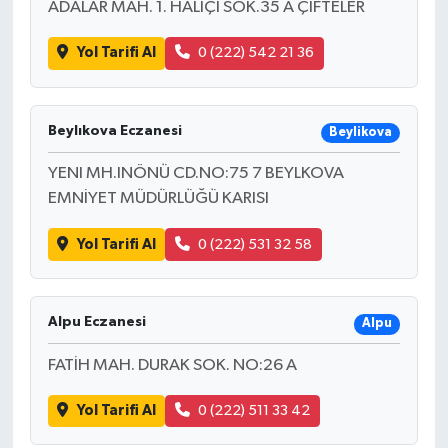
ADALAR MAH. 1. HALIÇI SOK.35 A ÇIFTELER
Yol Tarifi Al
0 (222) 542 21 36
Beylıkova Eczanesi
Beylikova
YENI MH.INÖNÜ CD.NO:75 7 BEYLKOVA
EMNİYET MÜDÜRLÜĞÜ KARISI
Yol Tarifi Al
0 (222) 531 32 58
Alpu Eczanesi
Alpu
FATİH MAH. DURAK SOK. NO:26 A
Yol Tarifi Al
0 (222) 511 33 42