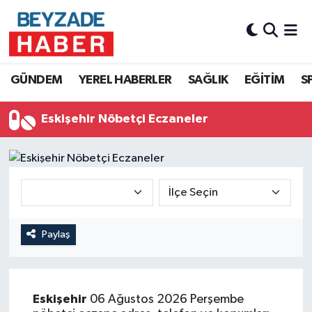
Hava Durumu
GÜNDEM
YEREL HABERLER
SAĞLIK
EĞİTİM
S
Trafik Durumu
Eskişehir Nöbetçi Eczaneler
Süper Lig Puan Durumu ve Fikstür
Tüm Manşetler
Son Dakika Haberleri
Haber Arşivi
Paylaş
Eskişehir
06 Ağustos 2026 Perşembe