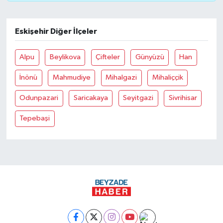
Eskişehir Diğer İlçeler
Alpu
Beylikova
Çifteler
Günyüzü
Han
İnönü
Mahmudiye
Mihalgazi
Mihaliççik
Odunpazari
Saricakaya
Seyitgazi
Sivrihisar
Tepebaşi