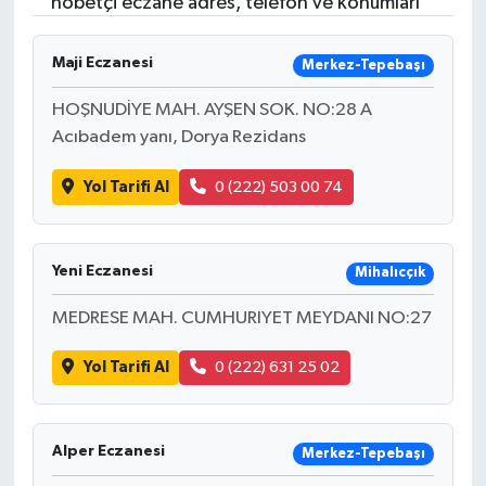
nöbetçi eczane adres, telefon ve konumları
Maji Eczanesi
Merkez-Tepebaşı
HOŞNUDİYE MAH. AYŞEN SOK. NO:28 A
Acıbadem yanı, Dorya Rezidans
Yol Tarifi Al
0 (222) 503 00 74
Yeni Eczanesi
Mihalıcçık
MEDRESE MAH. CUMHURIYET MEYDANI NO:27
Yol Tarifi Al
0 (222) 631 25 02
Alper Eczanesi
Merkez-Tepebaşı