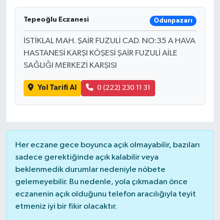
Tepeoğlu Eczanesi
Odunpazarı
İSTİKLAL MAH. ŞAİR FUZULİ CAD. NO:35 A HAVA
HASTANESİ KARŞI KÖŞESİ ŞAİR FUZULİ AİLE
SAĞLIĞI MERKEZİ KARŞISI
Yol Tarifi Al
0 (222) 230 11 31
Her eczane gece boyunca açık olmayabilir, bazıları
sadece gerektiğinde açık kalabilir veya
beklenmedik durumlar nedeniyle nöbete
gelemeyebilir. Bu nedenle, yola çıkmadan önce
eczanenin açık olduğunu telefon aracılığıyla teyit
etmeniz iyi bir fikir olacaktır.