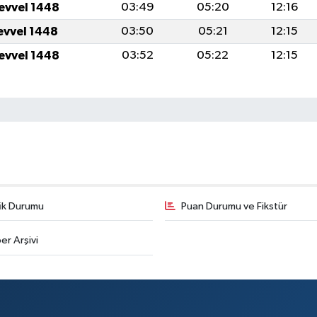
levvel 1448
03:49
05:20
12:16
levvel 1448
03:50
05:21
12:15
levvel 1448
03:52
05:22
12:15
fik Durumu
Puan Durumu ve Fikstür
er Arşivi