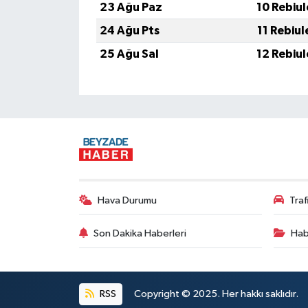
23 Ağu Paz
10 Rebiu
24 Ağu Pts
11 Rebiu
25 Ağu Sal
12 Rebiu
Hava Durumu
Tra
Son Dakika Haberleri
Hab
RSS
Copyright © 2025. Her hakkı saklıdır.