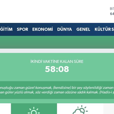
B
6
D
4
ĞİTİM
SPOR
EKONOMİ
DÜNYA
GENEL
KÜLTÜR 
E
5
ST
64
G
6
Bİ
İKINDI VAKTINE KALAN SÜRE
13
58:08
nuştuğu zaman güzel konuşmak, (kendisine) bir şey söylenildiği zaman g
n güler yüzlü olmak, söz verdiği zaman sözüne sâdık kalmak. (Hadis-i ş