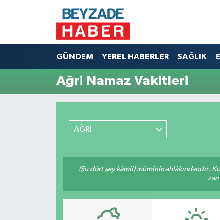
Hava Durumu
GÜNDEM
YEREL HABERLER
SAĞLIK
E
Trafik Durumu
Ağri Namaz Vakitleri
Süper Lig Puan Durumu ve Fikstür
Tüm Manşetler
AĞRI
Son Dakika Haberleri
Haber Arşivi
(Şu dört şey kâmil) müminin ahlâkındandır: Ko
zama