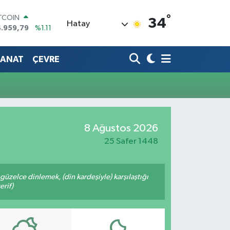
°
ITCOIN
34
Hatay
4.959,79
%1.11
OLAR
7,7436
%0.18
SANAT
ÇEVRE
URO
5,2510
%0.32
ERLİN
,4811
%0.38
RAM ALTIN
660.55
%0.03
ST100
8 Ağustos 2026
.779
%-14
25 Safer 1448
üzelce dinlemek, (din kardeşiyle) karşılaştığı
erif)