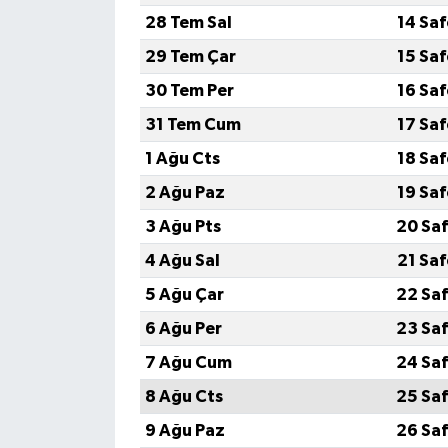
28 Tem Sal
14 Sa
29 Tem Çar
15 Sa
30 Tem Per
16 Sa
31 Tem Cum
17 Sa
1 Ağu Cts
18 Sa
2 Ağu Paz
19 Sa
3 Ağu Pts
20 Saf
4 Ağu Sal
21 Sa
5 Ağu Çar
22 Saf
6 Ağu Per
23 Saf
7 Ağu Cum
24 Saf
8 Ağu Cts
25 Saf
9 Ağu Paz
26 Saf