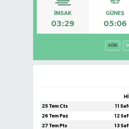
İMSAK
GÜNEŞ
03:29
05:06
AĞRI
D
Hİ
25 Tem Cts
11 Sa
26 Tem Paz
12 Sa
27 Tem Pts
13 Sa