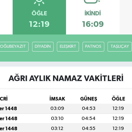
ÖĞLE
İKINDI
12:19
16:09
OĞUBEYAZIT
DİYADİN
ELEŞKİRT
PATNOS
TAŞLIÇAY
AĞRI AYLIK NAMAZ VAKITLERI
CRİ
İMSAK
GÜNEŞ
ÖĞLE
fer 1448
03:09
04:53
12:19
fer 1448
03:10
04:54
12:19
fer 1448
03:12
04:55
12:19