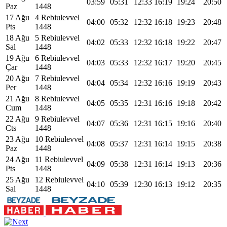
03:59
05:31
12:33
16:19
19:24
20:50
Paz
1448
17 Ağu
4 Rebiulevvel
04:00
05:32
12:32
16:18
19:23
20:48
Pts
1448
18 Ağu
5 Rebiulevvel
04:02
05:33
12:32
16:18
19:22
20:47
Sal
1448
19 Ağu
6 Rebiulevvel
04:03
05:33
12:32
16:17
19:20
20:45
Çar
1448
20 Ağu
7 Rebiulevvel
04:04
05:34
12:32
16:16
19:19
20:43
Per
1448
21 Ağu
8 Rebiulevvel
04:05
05:35
12:31
16:16
19:18
20:42
Cum
1448
22 Ağu
9 Rebiulevvel
04:07
05:36
12:31
16:15
19:16
20:40
Cts
1448
23 Ağu
10 Rebiulevvel
04:08
05:37
12:31
16:14
19:15
20:38
Paz
1448
24 Ağu
11 Rebiulevvel
04:09
05:38
12:31
16:14
19:13
20:36
Pts
1448
25 Ağu
12 Rebiulevvel
04:10
05:39
12:30
16:13
19:12
20:35
Sal
1448