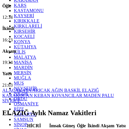
KARAMAN
KARS
Öğle
KASTAMONU
KAYSERİ
12:34
KIRIKKALE
KIRKLARELİ
İkindi
KIRŞEHİR
KOCAELİ
16:23
KONYA
KÜTAHYA
Akşam
KİLİS
MALATYA
19:34
MANİSA
MARDİN
MERSİN
Yatsı
MUĞLA
MUŞ
21:03
NEVŞEHİR
ALACAKAYA
ARICAK
AĞIN
BASKİL
ELAZIĞ
NİĞDE
KARAKOÇAN
KEBAN
KOVANCILAR
MADEN
PALU
ORDU
SİVRİCE
OSMANİYE
RİZE
ELAZIĞ Aylık Namaz Vakitleri
SAKARYA
SAMSUN
SİNOP
HİCRİ
İmsak
Güneş
Öğle
İkindi
Akşam
Yatsı