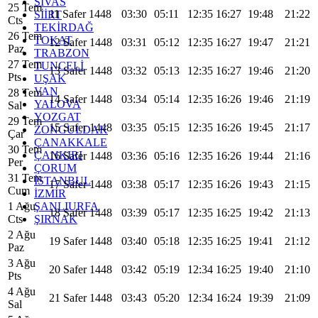
SİVAS
25 Tem
11 Safer 1448
03:30
05:11
12:35
16:27
19:48
21:22
SİİRT
Cts
TEKİRDAĞ
26 Tem
TOKAT
12 Safer 1448
03:31
05:12
12:35
16:27
19:47
21:21
Paz
TRABZON
27 Tem
TUNCELİ
13 Safer 1448
03:32
05:13
12:35
16:27
19:46
21:20
Pts
UŞAK
VAN
28 Tem
14 Safer 1448
03:34
05:14
12:35
16:26
19:46
21:19
YALOVA
Sal
YOZGAT
29 Tem
15 Safer 1448
03:35
05:15
12:35
16:26
19:45
21:17
ZONGULDAK
Çar
ÇANAKKALE
30 Tem
ÇANKIRI
16 Safer 1448
03:36
05:16
12:35
16:26
19:44
21:16
Per
ÇORUM
31 Tem
İSTANBUL
17 Safer 1448
03:38
05:17
12:35
16:26
19:43
21:15
Cum
İZMİR
ŞANLIURFA
1 Ağu
18 Safer 1448
03:39
05:17
12:35
16:25
19:42
21:13
ŞIRNAK
Cts
2 Ağu
19 Safer 1448
03:40
05:18
12:35
16:25
19:41
21:12
Paz
3 Ağu
20 Safer 1448
03:42
05:19
12:34
16:25
19:40
21:10
Pts
4 Ağu
21 Safer 1448
03:43
05:20
12:34
16:24
19:39
21:09
Sal