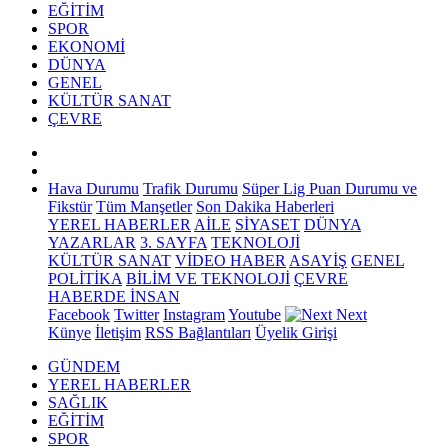
EĞİTİM
SPOR
EKONOMİ
DÜNYA
GENEL
KÜLTÜR SANAT
ÇEVRE
Hava Durumu
Trafik Durumu
Süper Lig Puan Durumu ve
Fikstür
Tüm Manşetler
Son Dakika Haberleri
YEREL HABERLER
AİLE
SİYASET
DÜNYA
YAZARLAR
3. SAYFA
TEKNOLOJİ
KÜLTÜR SANAT
VİDEO HABER
ASAYİŞ
GENEL
POLİTİKA
BİLİM VE TEKNOLOJİ
ÇEVRE
HABERDE İNSAN
Facebook
Twitter
Instagram
Youtube
Next
Künye
İletişim
RSS Bağlantıları
Üyelik Girişi
GÜNDEM
YEREL HABERLER
SAĞLIK
EĞİTİM
SPOR