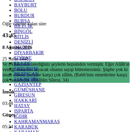
BAYBURT
BOLU
BURDUR
BURSA
Öğle vaktine kalan süre
BİLECİK
BİNGÖL
43:45
BİTLİS
DENİZLİ
8 Ağustos 2026
DÜZCE
DİYARBAKIR
EDİRNE
25 Safer 1448
ELAZIĞ
Ve (Allah) size istediğiniz şeylerin hepsinden vermiştir. Eğer Allâh'ın
ERZURUM
verdiği nimetleri sayacak olsanız sayıp bitiremezsiniz. Şüphe yok ki
ERZİNCAN
insan elbette (nefsine karşı) çok zâlim, (Rabb'inin nimetlerine karşı)
ESKİŞEHİR
çok nankördür. (İbrâhîm Sûresi, 34)
GAZİANTEP
GÜMÜŞHANE
İmsak
GİRESUN
HAKKARİ
03:48
HATAY
ISPARTA
Güneş
IĞDIR
KAHRAMANMARAŞ
05:24
KARABÜK