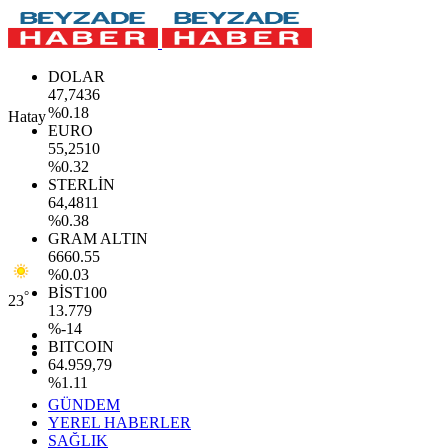
DOLAR
47,7436
%0.18
Hatay
EURO
55,2510
%0.32
STERLİN
64,4811
%0.38
GRAM ALTIN
6660.55
%0.03
BİST100
°
23
13.779
%-14
BITCOIN
64.959,79
%1.11
GÜNDEM
YEREL HABERLER
SAĞLIK