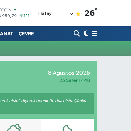
°
ITCOIN
26
Hatay
4.959,79
%1.11
OLAR
7,7436
%0.18
SANAT
ÇEVRE
URO
5,2510
%0.32
TERLİN
4,4811
%0.38
RAM ALTIN
660.55
%0.03
İST100
8 Ağustos 2026
3.779
%-14
25 Safer 1448
arek etsin" diyerek bereketle dua etsin. Çünkü