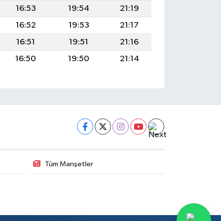
16:53
19:54
21:19
16:52
19:53
21:17
16:51
19:51
21:16
16:50
19:50
21:14
Tüm Manşetler