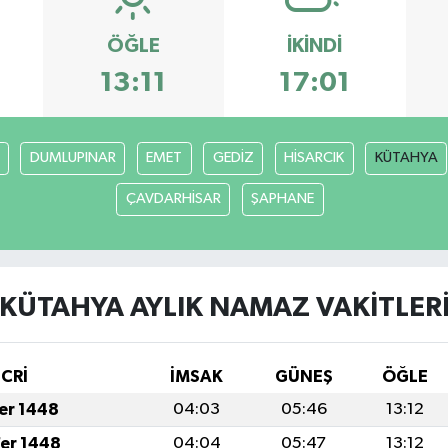
ÖĞLE
İKINDI
13:11
17:01
DUMLUPINAR
EMET
GEDİZ
HİSARCIK
KÜTAHYA
ÇAVDARHİSAR
ŞAPHANE
KÜTAHYA AYLIK NAMAZ VAKITLER
İCRİ
İMSAK
GÜNEŞ
ÖĞLE
fer 1448
04:03
05:46
13:12
fer 1448
04:04
05:47
13:12