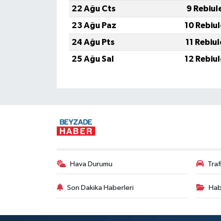
22 Ağu Cts
9 Rebiul
23 Ağu Paz
10 Rebiu
24 Ağu Pts
11 Rebiu
25 Ağu Sal
12 Rebiu
Hava Durumu
Tra
Son Dakika Haberleri
Hab