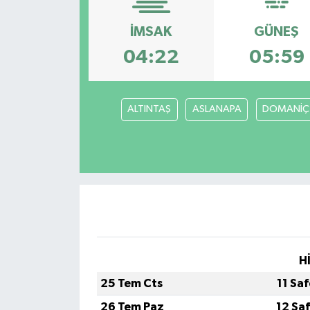
İMSAK
GÜNEŞ
04:22
05:59
ALTINTAŞ
ASLANAPA
DOMANİÇ
H
25 Tem Cts
11 Sa
26 Tem Paz
12 Sa