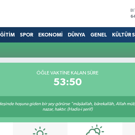
B
6
D
4
ĞİTİM
SPOR
EKONOMİ
DÜNYA
GENEL
KÜLTÜR 
E
5
S
6
G
6
B
ÖĞLE VAKTINE KALAN SÜRE
1
53:50
rdeşinde hoşuna giden bir şey görürse "mâşâallah, bârekallâh, Allah müb
nazar, haktır. (Hadis-i şerif)