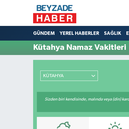
Hava Durumu
GÜNDEM
YEREL HABERLER
SAĞLIK
E
Trafik Durumu
Kütahya Namaz Vakitleri
Süper Lig Puan Durumu ve Fikstür
Tüm Manşetler
KÜTAHYA
Son Dakika Haberleri
Haber Arşivi
Sizden biri kendisinde, malında veya (din) ka