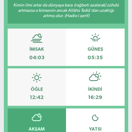
Kimin ilmi artar da dünyaya karşı (rağbeti azalarak) zühdü
artmazsa o kimsenin ancak Allâhü Teâlâ'dan uzaklığı
artmış olur. (Hadis-i şerif)
İMSAK
GÜNEŞ
04:03
05:35
ÖĞLE
İKINDI
12:42
16:29
AKŞAM
YATSI