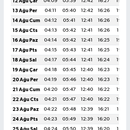
12 Ağu Çar
04:09
05:39
12:42
16:27
19:34
13 Ağu Per
04:11
05:40
12:42
16:26
19:33
14 Ağu Cum
04:12
05:41
12:41
16:26
19:32
15 Ağu Cts
04:13
05:42
12:41
16:26
19:31
16 Ağu Paz
04:14
05:42
12:41
16:25
19:30
17 Ağu Pts
04:15
05:43
12:41
16:25
19:28
18 Ağu Sal
04:17
05:44
12:41
16:24
19:27
19 Ağu Çar
04:18
05:45
12:40
16:23
19:26
20 Ağu Per
04:19
05:46
12:40
16:23
19:25
21 Ağu Cum
04:20
05:47
12:40
16:22
19:23
22 Ağu Cts
04:21
05:47
12:40
16:22
19:22
23 Ağu Paz
04:22
05:48
12:39
16:21
19:21
24 Ağu Pts
04:23
05:49
12:39
16:20
19:19
25 Ağu Sal
04:24
05:50
12:39
16:20
19:18