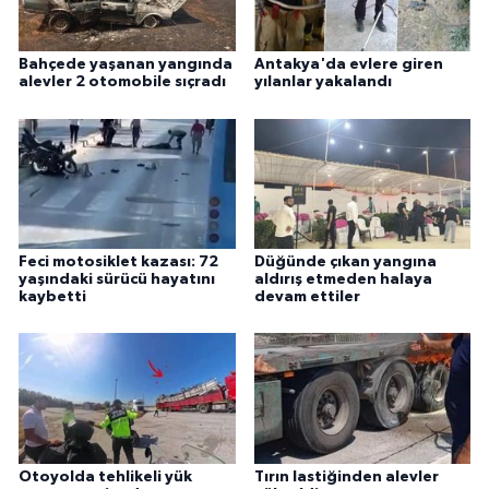
Bahçede yaşanan yangında
Antakya'da evlere giren
alevler 2 otomobile sıçradı
yılanlar yakalandı
Feci motosiklet kazası: 72
Düğünde çıkan yangına
yaşındaki sürücü hayatını
aldırış etmeden halaya
kaybetti
devam ettiler
Otoyolda tehlikeli yük
Tırın lastiğinden alevler