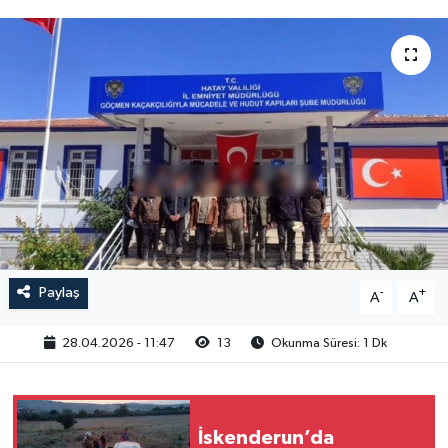
Paylaş
-
+
A
A
28.04.2026 - 11:47
13
Okunma Süresi: 1 Dk
İskenderun’da