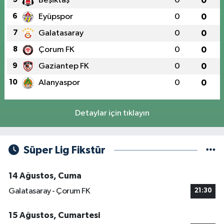
Beşiktaş
0
0
6
Eyüpspor
0
0
7
Galatasaray
0
0
8
Çorum FK
0
0
9
Gaziantep FK
0
0
10
Alanyaspor
0
0
Detaylar için tıklayın
Süper Lig Fikstür
14 Ağustos, Cuma
Galatasaray - Çorum FK
21:30
15 Ağustos, Cumartesi