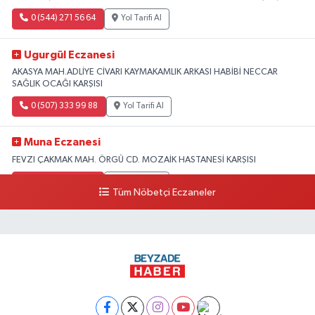
0 (544) 271 56 64
Yol Tarifi Al
Ugurgül Eczanesi
AKASYA MAH.ADLİYE CİVARI KAYMAKAMLIK ARKASI HABİBİ NECCAR
SAĞLIK OCAĞI KARŞISI
0 (507) 333 99 88
Yol Tarifi Al
Muna Eczanesi
FEVZI ÇAKMAK MAH. ÖRGÜ CD. MOZAİK HASTANESİ KARŞISI
0 (326) 215 20 20
Yol Tarifi Al
Tüm Nöbetçi Eczaneler
Umay Eczanesi
KARAAĞAÇ ŞARKKONAK MAH.UĞUR MUMCU 9 CAD.NO:207 A
0 (551) 367 09 10
Yol Tarifi Al
Büşra Sarı Eczanesi
Defne devlet hastanesi karşısı Bostancık Mah.