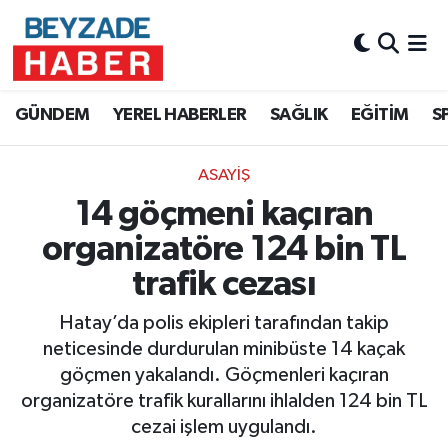
Hava Durumu
GÜNDEM
YEREL HABERLER
SAĞLIK
EĞİTİM
S
Trafik Durumu
ASAYİŞ
Süper Lig Puan Durumu ve Fikstür
14 göçmeni kaçıran
Tüm Manşetler
organizatöre 124 bin TL
trafik cezası
Son Dakika Haberleri
Hatay’da polis ekipleri tarafından takip
Haber Arşivi
neticesinde durdurulan minibüste 14 kaçak
göçmen yakalandı. Göçmenleri kaçıran
organizatöre trafik kurallarını ihlalden 124 bin TL
cezai işlem uygulandı.