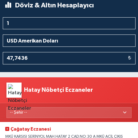
Döviz & Altın Hesaplayıcı
₺
Hatay Nöbetçi Eczaneler
Çağatay Eczanesi
MKÜ KARŞISI SERİNYOL MAH.HATAY 2 CAD.NO:30 A MKÜ ACİL ÇIKIŞ