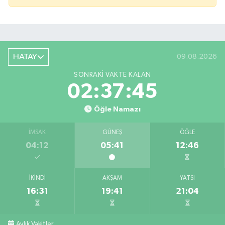
HATAY
09.08.2026
SONRAKI VAKTE KALAN
02:37:44
Öğle Namazı
İMSAK
GÜNEŞ
ÖĞLE
04:12
05:41
12:46
İKINDI
AKŞAM
YATSI
16:31
19:41
21:04
Bahçede yaşanan yangında alevler 2 otomobile 
10:39 |
Antakya'da evlere giren yılanlar yakalandı
10:15 |
Aylık Vakitler