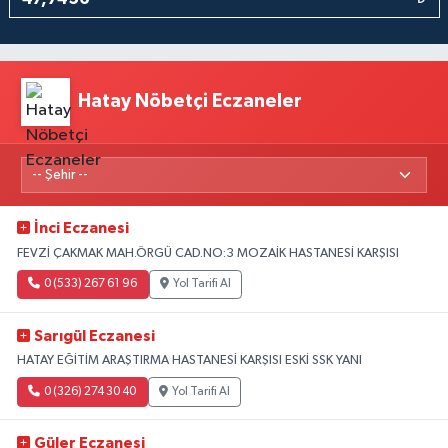
Hatay Nöbetçi Eczaneler
İnci Eczanesi
FEVZİ ÇAKMAK MAH.ÖRGÜ CAD.NO:3 MOZAİK HASTANESİ KARŞISI
0 (533) 267 61 96
Yol Tarifi Al
Sarıgül Eczanesi
HATAY EĞİTİM ARAŞTIRMA HASTANESİ KARŞISI ESKİ SSK YANI
0 (326) 274 30 40
Yol Tarifi Al
Güler Eczanesi