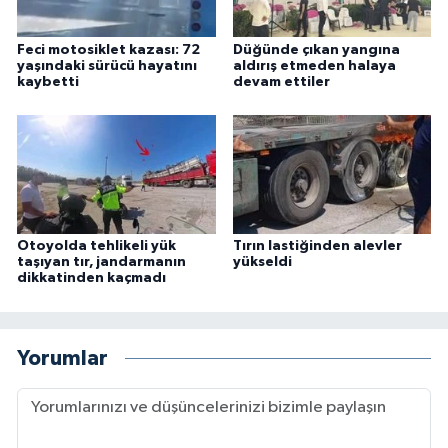
Feci motosiklet kazası: 72
Düğünde çıkan yangına
yaşındaki sürücü hayatını
aldırış etmeden halaya
kaybetti
devam ettiler
Otoyolda tehlikeli yük
Tırın lastiğinden alevler
taşıyan tır, jandarmanın
yükseldi
dikkatinden kaçmadı
Yorumlar