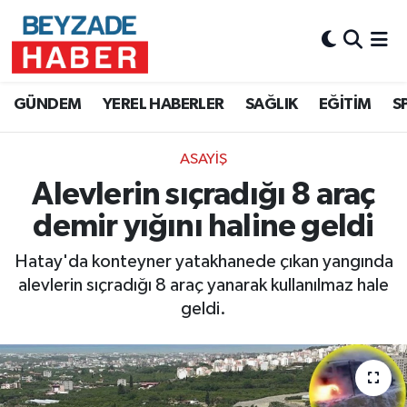
Hava Durumu
GÜNDEM
YEREL HABERLER
SAĞLIK
EĞİTİM
S
Trafik Durumu
ASAYİŞ
Süper Lig Puan Durumu ve Fikstür
Alevlerin sıçradığı 8 araç
Tüm Manşetler
demir yığını haline geldi
Son Dakika Haberleri
Hatay'da konteyner yatakhanede çıkan yangında
alevlerin sıçradığı 8 araç yanarak kullanılmaz hale
Haber Arşivi
geldi.