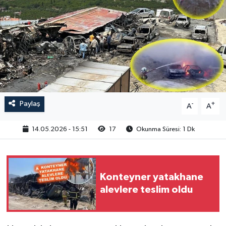
Paylaş
-
+
A
A
14.05.2026 - 15:51
17
Okunma Süresi: 1 Dk
Konteyner yatakhane
alevlere teslim oldu