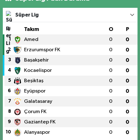
Süper Lig
#
Takım
O
P
1
Amed
0
0
2
Erzurumspor FK
0
0
3
Başakşehir
0
0
4
Kocaelispor
0
0
5
Beşiktaş
0
0
6
Eyüpspor
0
0
7
Galatasaray
0
0
8
Çorum FK
0
0
9
Gaziantep FK
0
0
10
Alanyaspor
0
0