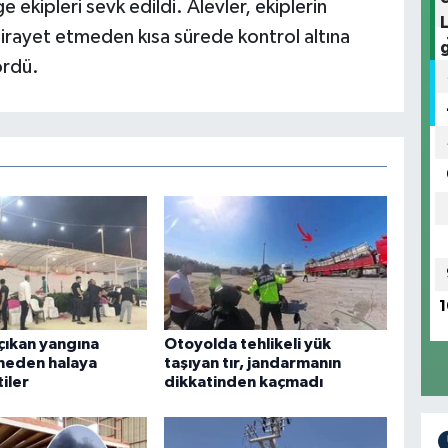
ekipleri sevk edildi. Alevler, ekiplerin
sirayet etmeden kısa sürede kontrol altına
ördü.
1
ıkan yangına
Otoyolda tehlikeli yük
tmeden halaya
taşıyan tır, jandarmanın
iler
dikkatinden kaçmadı