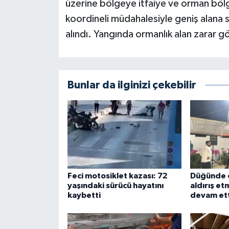
üzerine bölgeye itfaiye ve orman bölge 
koordineli müdahalesiyle geniş alana 
alındı. Yangında ormanlık alan zarar g
Bunlar da ilginizi çekebilir
Feci motosiklet kazası: 72
Düğünde ç
yaşındaki sürücü hayatını
aldırış e
kaybetti
devam ett