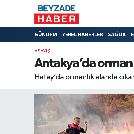
Hava Durumu
GÜNDEM
YEREL HABERLER
SAĞLIK
E
Trafik Durumu
ASAYİŞ
Süper Lig Puan Durumu ve Fikstür
Antakya’da orman 
Tüm Manşetler
Hatay’da ormanlık alanda çıkan 
Son Dakika Haberleri
Haber Arşivi