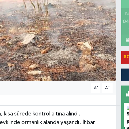
İM
04
S
-
+
A
A
 kısa sürede kontrol altına alındı.
evkiinde ormanlık alanda yaşandı. İhbar