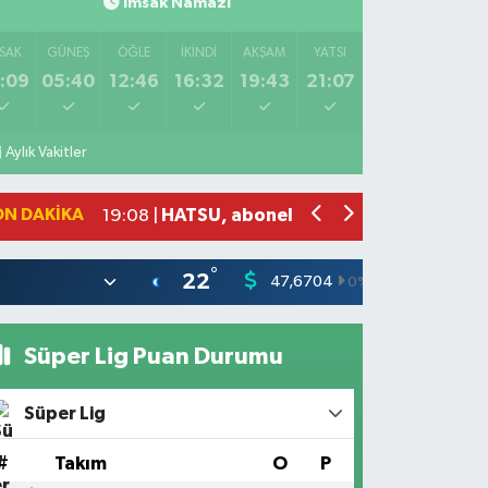
İmsak Namazı
SAK
GÜNEŞ
ÖĞLE
İKINDI
AKŞAM
YATSI
:09
05:40
12:46
16:32
19:43
21:07
Salah'ın maaşı açıklandı! İşte devasa 
21:17 |
Feci motosiklet kazası: 72 yaşındaki 
20:55 |
Aylık Vakitler
Düğünde çıkan yangına aldırış etmed
20:21 |
Otoyolda tehlikeli yük taşıyan tır, j
19:51 |
ON DAKIKA
HATSU, abonelerine bin litre suyu ücr
19:08 |
°
22
47,6704
55,0406
0
%
Süper Lig Puan Durumu
Süper Lig
#
Takım
O
P