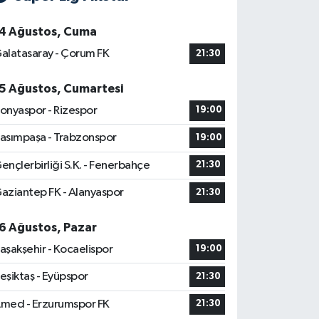
4 Ağustos, Cuma
alatasaray - Çorum FK
21:30
5 Ağustos, Cumartesi
onyaspor - Rizespor
19:00
asımpaşa - Trabzonspor
19:00
ençlerbirliği S.K. - Fenerbahçe
21:30
aziantep FK - Alanyaspor
21:30
6 Ağustos, Pazar
aşakşehir - Kocaelispor
19:00
eşiktaş - Eyüpspor
21:30
med - Erzurumspor FK
21:30