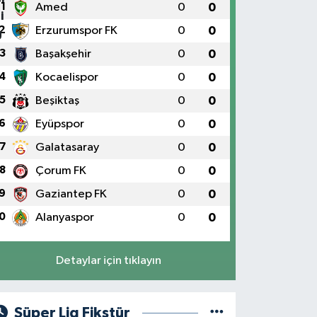
1
Amed
0
0
2
Erzurumspor FK
0
0
3
Başakşehir
0
0
4
Kocaelispor
0
0
5
Beşiktaş
0
0
6
Eyüpspor
0
0
7
Galatasaray
0
0
8
Çorum FK
0
0
9
Gaziantep FK
0
0
0
Alanyaspor
0
0
Detaylar için tıklayın
Süper Lig Fikstür