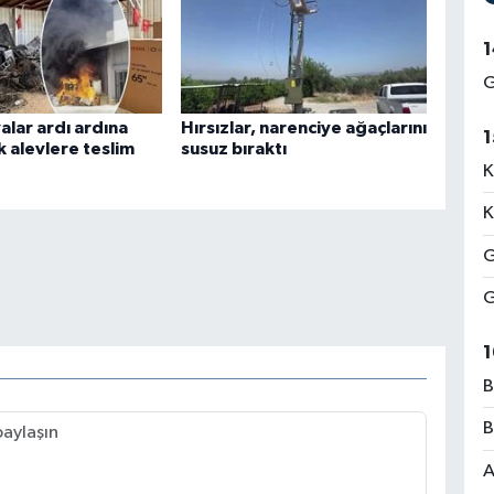
1
G
alar ardı ardına
Hırsızlar, narenciye ağaçlarını
1
k alevlere teslim
susuz bıraktı
K
K
G
G
1
B
B
A