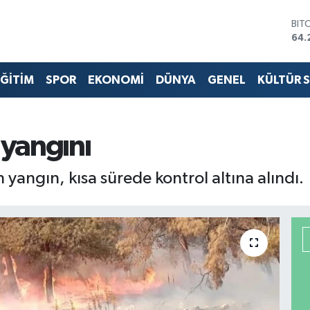
BIT
64.
DO
47,
ĞİTİM
SPOR
EKONOMİ
DÜNYA
GENEL
KÜLTÜR 
EU
55,
STE
64,
GRA
yangını
651
BİS
yangın, kısa sürede kontrol altına alındı.
13.