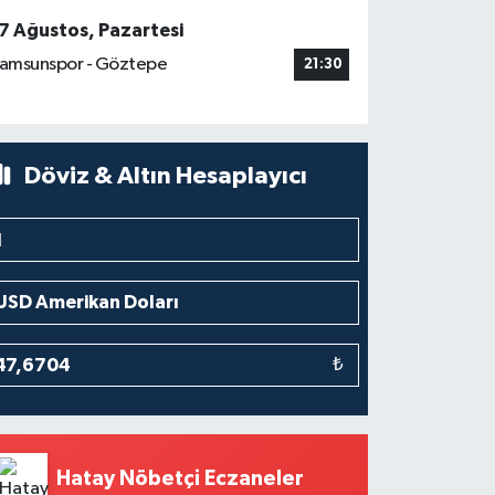
7 Ağustos, Pazartesi
amsunspor - Göztepe
21:30
Döviz & Altın Hesaplayıcı
₺
Hatay Nöbetçi Eczaneler