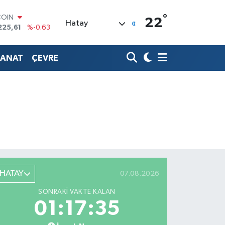
°
COIN
22
Hatay
225,61
%-0.63
LAR
6704
%0
SANAT
ÇEVRE
RO
0406
%-0.08
RLİN
2143
%0
M ALTIN
0.40
%0.45
T100
799
%70
HATAY
07.08.2026
SONRAKI VAKTE KALAN
01:17:34