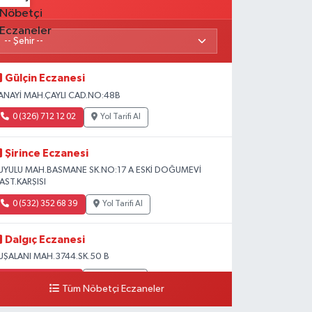
Gülçin Eczanesi
ANAYİ MAH.ÇAYLI CAD.NO:48B
0 (326) 712 12 02
Yol Tarifi Al
Şirince Eczanesi
UYULU MAH.BASMANE SK.NO:17 A ESKİ DOĞUMEVİ
AST.KARŞISI
0 (532) 352 68 39
Yol Tarifi Al
Dalgıç Eczanesi
UŞALANI MAH.3744.SK.50 B
0 (531) 741 31 95
Yol Tarifi Al
Tüm Nöbetçi Eczaneler