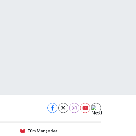
0 (543) 317 18 55
Yol Tarifi Al
Özlem Eczanesi
TATÜRK CAD.NO:49 ALTINÖZÜ
0 (326) 311 21 66
Yol Tarifi Al
Akyol Eczanesi
TATÜRK CAD.19 A PAYAS DÖRTYOL
0 (326) 755 19 31
Yol Tarifi Al
Fatıh Eczanesi
ATAY EĞİTİM ARAŞTIRMA HASTANESİ KARŞISI
0 (326) 227 06 05
Yol Tarifi Al
Ilkcan Eczanesi
UMUNE MAH.366 1 SK.A1 F DEVLET HASTANESİ KARŞISI
Tüm Manşetler
0 (326) 618 75 75
Yol Tarifi Al