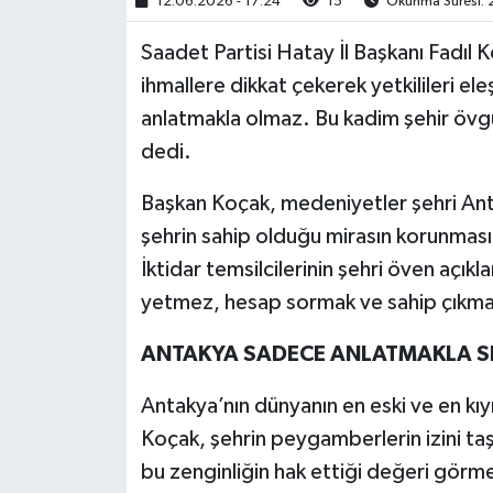
12.06.2026 - 17:24
15
Okunma Süresi: 
Saadet Partisi Hatay İl Başkanı Fadıl K
ihmallere dikkat çekerek yetkilileri e
anlatmakla olmaz. Bu kadim şehir övgü
dedi.
Başkan Koçak, medeniyetler şehri Antak
şehrin sahip olduğu mirasın korunması ko
İktidar temsilcilerinin şehri öven açı
yetmez, hesap sormak ve sahip çıkmak 
ANTAKYA SADECE ANLATMAKLA S
Antakya’nın dünyanın en eski ve en kıym
Koçak, şehrin peygamberlerin izini taş
bu zenginliğin hak ettiği değeri görme