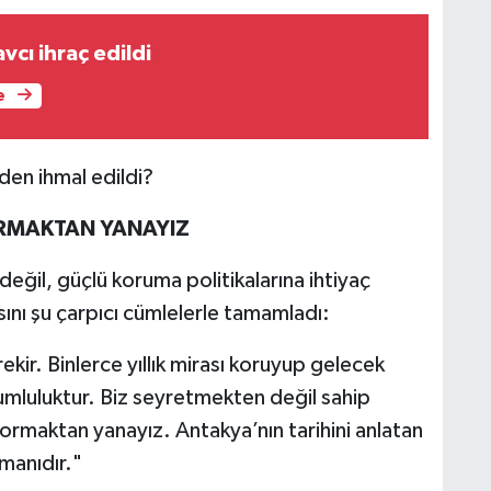
vcı ihraç edildi
K
e
eden ihmal edildi?
H
ORMAKTAN YANAYIZ
değil, güçlü koruma politikalarına ihtiyaç
nı şu çarpıcı cümlelerle tamamladı:
K
ekir. Binlerce yıllık mirası koruyup gelecek
rumluluktur. Biz seyretmekten değil sahip
rmaktan yanayız. Antakya’nın tarihini anlatan
D
amanıdır."
A