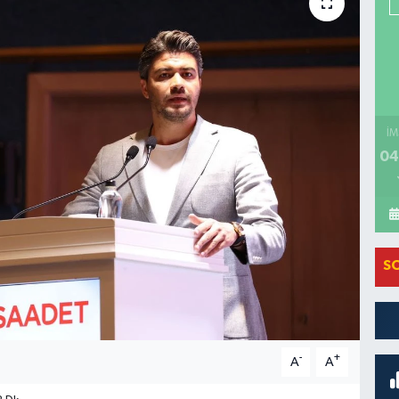
İM
04
S
-
+
A
A