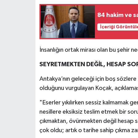
84 hakim ve sa
İçeriği Görüntül
İnsanlığın ortak mirası olan bu şehir n
SEYRETMEKTEN DEĞİL, HESAP S
Antakya’nın geleceği için boş sözlere 
olduğunu vurgulayan Koçak, açıklaması
"Eserler yıkılırken sessiz kalmamak ger
nesillere eksiksiz teslim etmek bir so
çıkmaktan, övünmekten değil hesap so
çok oldu; artık o tarihe sahip çıkma z