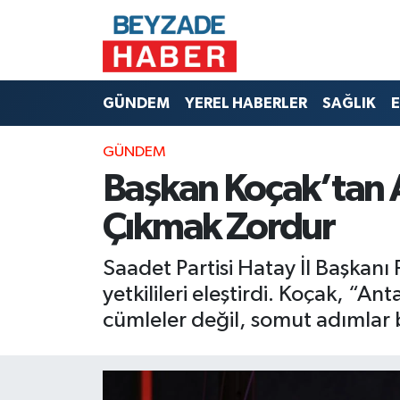
Hava Durumu
GÜNDEM
YEREL HABERLER
SAĞLIK
E
Trafik Durumu
GÜNDEM
Süper Lig Puan Durumu ve Fikstür
Başkan Koçak’tan A
Tüm Manşetler
Çıkmak Zordur
Son Dakika Haberleri
Saadet Partisi Hatay İl Başkanı 
yetkilileri eleştirdi. Koçak, “
Haber Arşivi
cümleler değil, somut adımlar 