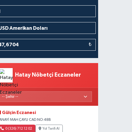
₺
Hatay Nöbetçi Eczaneler
Gülçin Eczanesi
ANAYİ MAH.ÇAYLI CAD.NO:48B
0 (326) 712 12 02
Yol Tarifi Al