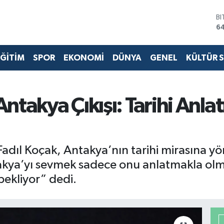
B
6
D
4
E
ĞİTİM
SPOR
EKONOMİ
DÜNYA
GENEL
KÜLTÜR 
5
ST
64
G
ntakya Çıkışı: Tarihi Anla
6
Bİ
13
Fadıl Koçak, Antakya’nın tarihi mirasına yö
Antakya’yı sevmek sadece onu anlatmakla ol
bekliyor” dedi.