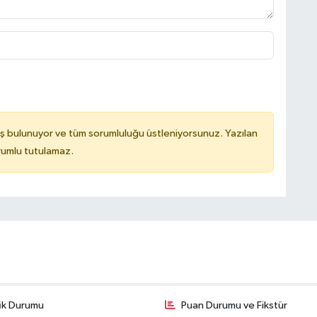
A
A
ş bulunuyor ve tüm sorumluluğu üstleniyorsunuz. Yazılan
rumlu tutulamaz.
H
N
fik Durumu
Puan Durumu ve Fikstür