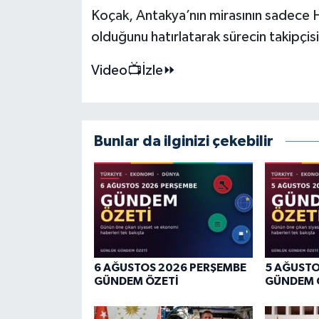
Koçak, Antakya’nın mirasının sadece Ha
olduğunu hatırlatarak sürecin takipçisi 
Video📺İzle⏩
Bunlar da ilginizi çekebilir
6 AĞUSTOS 2026 PERŞEMBE
5 AĞUST
GÜNDEM ÖZETİ
GÜNDEM 