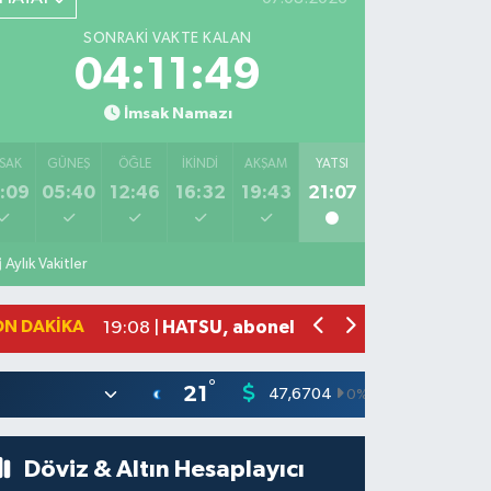
SONRAKI VAKTE KALAN
04:11:48
İmsak Namazı
SAK
GÜNEŞ
ÖĞLE
İKINDI
AKŞAM
YATSI
:09
05:40
12:46
16:32
19:43
21:07
Salah'ın maaşı açıklandı! İşte devasa 
21:17 |
Feci motosiklet kazası: 72 yaşındaki 
20:55 |
Aylık Vakitler
Düğünde çıkan yangına aldırış etmed
20:21 |
Otoyolda tehlikeli yük taşıyan tır, j
19:51 |
ON DAKIKA
HATSU, abonelerine bin litre suyu ücr
19:08 |
°
21
47,6704
55,0406
0
%
Döviz & Altın Hesaplayıcı