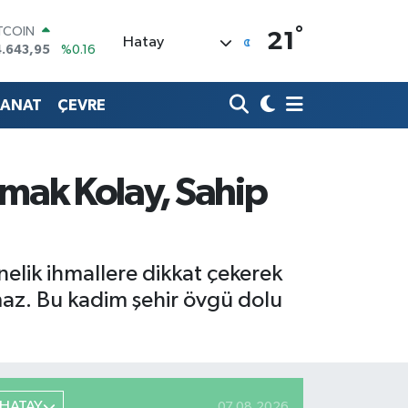
ITCOIN
°
21
4.643,95
%0.16
Hatay
OLAR
7,6704
%0
URO
SANAT
ÇEVRE
5,0406
%-0.08
ERLİN
,2143
%0
RAM ALTIN
tmak Kolay, Sahip
500.87
%0.12
ST100
.799
%70
nelik ihmallere dikkat çekerek
maz. Bu kadim şehir övgü dolu
HATAY
07.08.2026