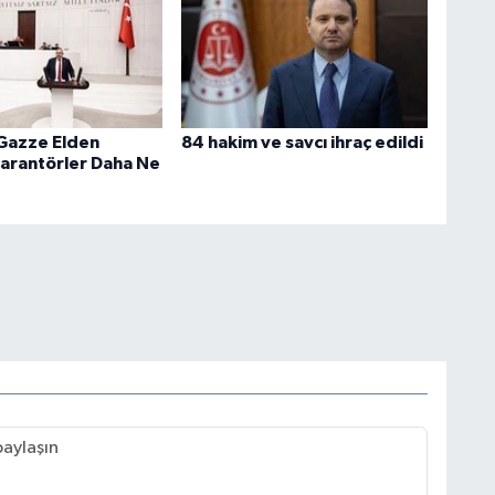
S
M
 Gazze Elden
84 hakim ve savcı ihraç edildi
Garantörler Daha Ne
K
U
Ç