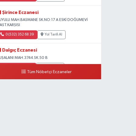
Şirince Eczanesi
UYULU MAH.BASMANE SK.NO:17 A ESKİ DOĞUMEVİ
AST.KARŞISI
0 (532) 352 68 39
Yol Tarifi Al
Dalgıç Eczanesi
UŞALANI MAH.3744.SK.50 B
0 (531) 741 31 95
Yol Tarifi Al
Tüm Nöbetçi Eczaneler
Tecirli Eczanesi
ENİ MAH.ATATÜRK CAD.68 A
0 (326) 413 33 03
Yol Tarifi Al
Imge Eczanesi
skenderun-antakya yolu üzeri Serinyol Mah. Büyükdalyan
onteyner Kent önü