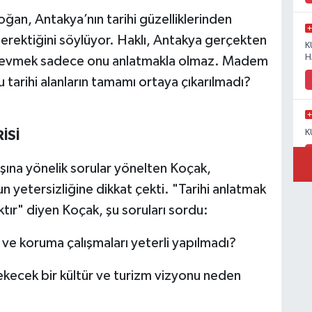
ğan, Antakya’nın tarihi güzelliklerinden
gerektiğini söylüyor. Haklı, Antakya gerçekten
K
H
sevmek sadece onu anlatmakla olmaz. Madem
u tarihi alanların tamamı ortaya çıkarılmadı?
K
İSİ
na yönelik sorular yönelten Koçak,
n yetersizliğine dikkat çekti. "Tarihi anlatmak
Y
ktır" diyen Koçak, şu soruları sordu:
e koruma çalışmaları yeterli yapılmadı?
ekecek bir kültür ve turizm vizyonu neden
İ
K