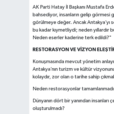
AK Parti Hatay İl Başkanı Mustafa Erdo
bahsediyor, insanların gelip görmesi 
görülmeye değer. Ancak Antakya’yı 
bu kadar kıymetliydi; neden yıllardır b
Neden eserler kaderine terk edildi?"
RESTORASYON VE VİZYON ELEŞTİR
Konuşmasında mevcut yönetim anlayışı
Antakya’nın turizm ve kültür vizyonunu
kolaydır, zor olan o tarihe sahip çıkma
Neden restorasyonlar tamamlanmadı v
Dünyanın dört bir yanından insanları ç
oluşturulmadı?