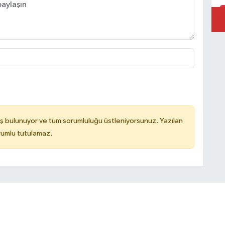
D
S
ş bulunuyor ve tüm sorumluluğu üstleniyorsunuz. Yazılan
rumlu tutulamaz.
K
E
N