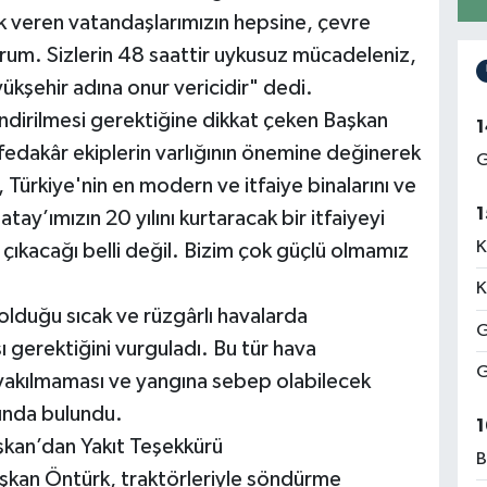
 veren vatandaşlarımızın hepsine, çevre
orum. Sizlerin 48 saattir uykusuz mücadeleniz,
kşehir adına onur vericidir" dedi.
endirilmesi gerektiğine dikkat çeken Başkan
1
edakâr ekiplerin varlığının önemine değinerek
G
, Türkiye'nin en modern ve itfaiye binalarını ve
1
atay’ımızın 20 yılını kurtaracak bir itfaiyeyi
K
çıkacağı belli değil. Bizim çok güçlü olmamız
K
olduğu sıcak ve rüzgârlı havalarda
G
 gerektiğini vurguladı. Bu tür hava
G
 yakılmaması ve yangına sebep olabilecek
ında bulundu.
1
şkan’dan Yakıt Teşekkürü
B
şkan Öntürk, traktörleriyle söndürme