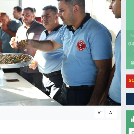
İM
04
S
-
+
A
A