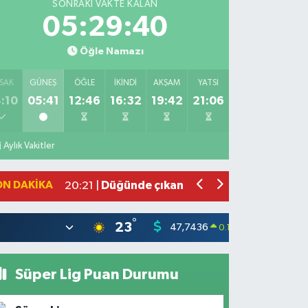
SONRAKI VAKTE KALAN
05:29:39
Öğle Namazı
SAK
GÜNEŞ
ÖĞLE
İKINDI
AKŞAM
YATSI
:10
05:41
12:46
16:32
19:42
21:06
Bahçede yaşanan yangında alevler 2 
10:39 |
Antakya'da evlere giren yılanlar yaka
10:15 |
Aylık Vakitler
Salah'ın maaşı açıklandı! İşte devasa 
21:17 |
Feci motosiklet kazası: 72 yaşındaki 
20:55 |
ON DAKIKA
Düğünde çıkan yangına aldırış etmed
20:21 |
°
23
47,7436
55,25
0.18
%
Süper Lig Puan Durumu