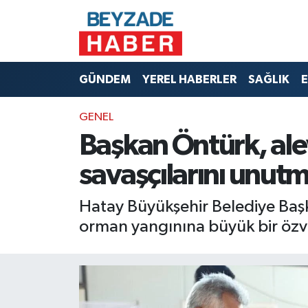
Hava Durumu
GÜNDEM
YEREL HABERLER
SAĞLIK
E
Trafik Durumu
GENEL
Süper Lig Puan Durumu ve Fikstür
Başkan Öntürk, ale
Tüm Manşetler
savaşçılarını unut
Son Dakika Haberleri
Hatay Büyükşehir Belediye Baş
orman yangınına büyük bir özver
Haber Arşivi