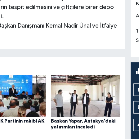
B
ın tespit edilmesini ve çiftçilere birer depo
A
i.
aşkan Danışmanı Kemal Nadir Ünal ve İtfaiye
1
S
 Partinin rakibi AK
Başkan Yapar, Antakya’daki
yatırımları inceledi