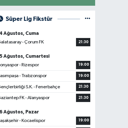
Süper Lig Fikstür
4 Ağustos, Cuma
alatasaray - Çorum FK
21:30
5 Ağustos, Cumartesi
onyaspor - Rizespor
19:00
asımpaşa - Trabzonspor
19:00
ençlerbirliği S.K. - Fenerbahçe
21:30
aziantep FK - Alanyaspor
21:30
6 Ağustos, Pazar
aşakşehir - Kocaelispor
19:00