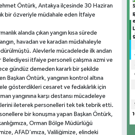
ehmet Öntürk, Antakya ilçesinde 30 Haziran
k bir özveriyle müdahale eden İtfaiye
rmanlık alanda çıkan yangın kısa sürede
 Yangın, havadan ve karadan müdahaleyle
öndürülmüştü. Alevlerle mücadelede ilk andan
 Belediyesi itfaiye personeli çalışma azmi ve
gece gündüz demeden kararlı bir şekilde
en Başkan Öntürk, yangının kontrol altına
 gösterdikleri cesaret ve fedakârlık için
 orman yangınına karşı destansı mücadeleye
rini ileterek personelleri tek tek tebrik etti.
sonellere bir konuşma yapan Başkan Öntürk,
1
akanlığımıza, Orman Bölge Müdürlüğü
ize, AFAD’ımıza, Valiliğimize, elindeki