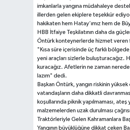
imkanlarla yangına müdahaleye destek
illerden gelen ekiplere teşekkür ediy
hakikaten hem Hatay’ımız hem de Büyü
HBB İtfaiye Teşkilatının daha da güçl
Öntürk konteynerlerde hizmet veren f
"Kısa süre içerisinde üç farklı bölgede
yeni araçları sizlerle buluşturacağız. H
kuracağız. Afetlerin ne zaman nerede 
lazım" dedi.
Başkan Öntürk, yangın riskinin yüksek 
vatandaşların daha dikkatli davranması
koşullarında piknik yapılmaması, ateş
malzemelerden uzak durulması çağrıs
Traktörleriyle Gelen Kahramanlara Ba
Yangının büyüklüğüne dikkat çeken Ba