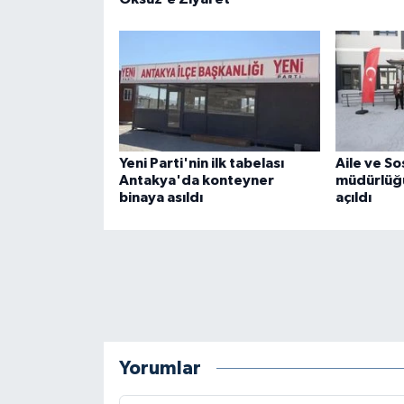
Yeni Parti'nin ilk tabelası
Aile ve So
Antakya'da konteyner
müdürlüğü
binaya asıldı
açıldı
Yorumlar