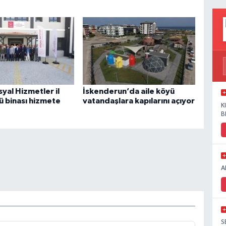
syal Hizmetler il
İskenderun’da aile köyü
 binası hizmete
vatandaşlara kapılarını açıyor
K
B
A
S