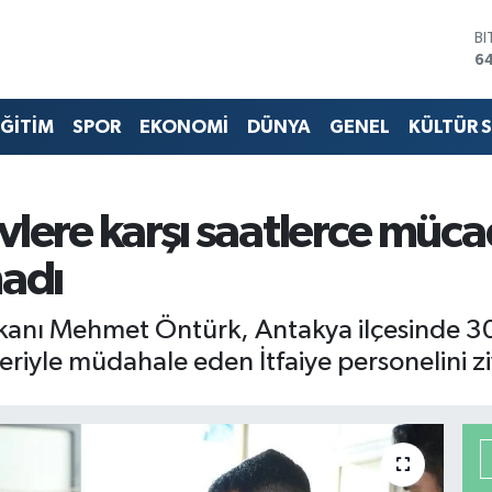
B
6
D
4
E
ĞİTİM
SPOR
EKONOMİ
DÜNYA
GENEL
KÜLTÜR 
5
ST
64
G
6
vlere karşı saatlerce müca
Bİ
13
madı
kanı Mehmet Öntürk, Antakya ilçesinde 3
iyle müdahale eden İtfaiye personelini ziy