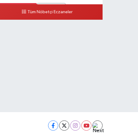
0 (326) 502 10 10
Yol Tarifi Al
Tüm Nöbetçi Eczaneler
Ayça Eczanesi
ENİZCİLER MAH.ATATÜRK 1 CAD.NO:22 B
0 (554) 802 00 31
Yol Tarifi Al
Denizcan Eczanesi
ARILAR MAHALLESİ GÜNDÜZ CADDESİ 18 A
0 (326) 512 36 47
Yol Tarifi Al
Akdoğan Eczanesi
UZEYTEPE MAH.2697 ADA 12 PARSEL 2906 CAD.HATAY
ĞİTİM ARAŞTIRMA HASTANESİ KARŞISI
0 (538) 399 46 22
Yol Tarifi Al
Şenel Eczanesi
UMUNE MAH.DR.SADIK AHMET CAD.196 B GELİŞİM