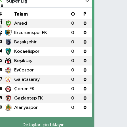
Süper Lig
#
Takım
O
P
1
Amed
0
0
2
Erzurumspor FK
0
0
3
Başakşehir
0
0
4
Kocaelispor
0
0
5
Beşiktaş
0
0
6
Eyüpspor
0
0
7
Galatasaray
0
0
8
Çorum FK
0
0
9
Gaziantep FK
0
0
0
Alanyaspor
0
0
Detaylar için tıklayın