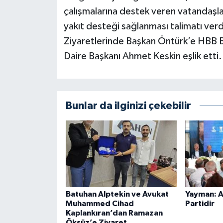
çalışmalarına destek veren vatandaşlar
yakıt desteği sağlanması talimatı verd
Ziyaretlerinde Başkan Öntürk’e HBB B
Daire Başkanı Ahmet Keskin eşlik etti.
Bunlar da ilginizi çekebilir
Batuhan Alptekin ve Avukat
Yayman: AK
Muhammed Cihad
Partidir
Kaplankıran’dan Ramazan
Öksüz’e Ziyaret