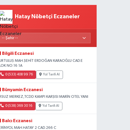
Hatay Nöbetçi Eczaneler
Bilgili Eczanesi
URTULUŞ MAH.ŞEHİT ERDOĞAN KARAOĞLU CAD.E
LOK NO:16 1A
0 (533) 408 99 76
Yol Tarifi Al
Bünyamin Eczanesi
RSUZ MERKEZ,TCDD KAMPI KARŞISI MARİN OTEL YANI
0 (538) 369 30 16
Yol Tarifi Al
Balcı Eczanesi
ERİNYOL MAH.HATAY 2 CAD.266 C