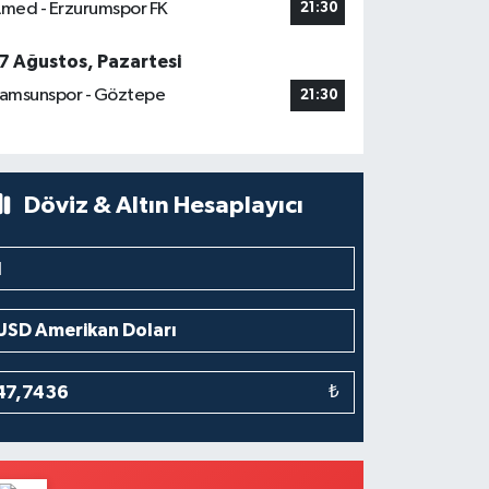
med - Erzurumspor FK
21:30
7 Ağustos, Pazartesi
amsunspor - Göztepe
21:30
Döviz & Altın Hesaplayıcı
₺