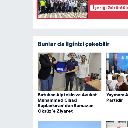
İçeriği Görüntül
Bunlar da ilginizi çekebilir
Batuhan Alptekin ve Avukat
Yayman: AK
Muhammed Cihad
Partidir
Kaplankıran’dan Ramazan
Öksüz’e Ziyaret