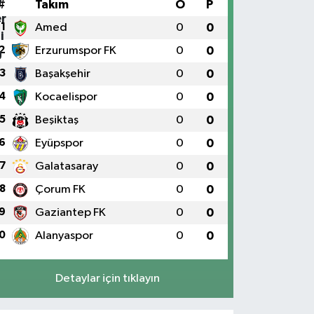
#
Takım
O
P
1
Amed
0
0
2
Erzurumspor FK
0
0
3
Başakşehir
0
0
4
Kocaelispor
0
0
5
Beşiktaş
0
0
6
Eyüpspor
0
0
7
Galatasaray
0
0
8
Çorum FK
0
0
9
Gaziantep FK
0
0
0
Alanyaspor
0
0
Detaylar için tıklayın