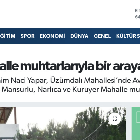
B
6
D
4
ĞİTİM
SPOR
EKONOMİ
DÜNYA
GENEL
KÜLTÜR 
E
5
ST
64
G
le muhtarlarıyla bir aray
6
Bİ
him Naci Yapar, Üzümdalı Mahallesi’nde A
13
Mansurlu, Narlıca ve Kuruyer Mahalle muht