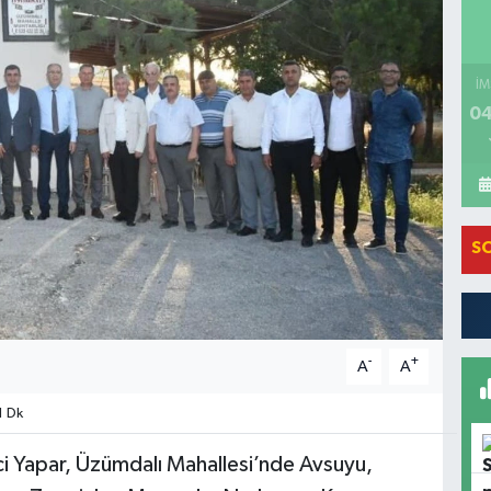
İM
04
S
-
+
A
A
1 Dk
i Yapar, Üzümdalı Mahallesi’nde Avsuyu,