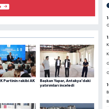
e
1
G
1
K
K
G
G
 Partinin rakibi AK
Başkan Yapar, Antakya’daki
1
yatırımları inceledi
B
B