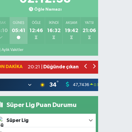
Öğle Namazı
SAK
GÜNEŞ
ÖĞLE
İKINDI
AKŞAM
YATSI
:10
05:41
12:46
16:32
19:42
21:06
Bahçede yaşanan yangında alevler 2 
10:39 |
Antakya'da evlere giren yılanlar yaka
10:15 |
Aylık Vakitler
Salah'ın maaşı açıklandı! İşte devasa 
21:17 |
Feci motosiklet kazası: 72 yaşındaki 
20:55 |
ON DAKIKA
Düğünde çıkan yangına aldırış etmed
20:21 |
°
34
47,7436
55,25
0.18
%
Süper Lig Puan Durumu
Süper Lig