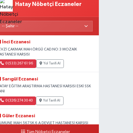
Hatay Nöbetçi Eczaneler
İnci Eczanesi
EVZİ ÇAKMAK MAH.ÖRGÜ CAD.NO:3 MOZAİK
ASTANESİ KARŞISI
0 (533) 267 61 96
Yol Tarifi Al
Sarıgül Eczanesi
ATAY EĞİTİM ARAŞTIRMA HASTANESİ KARŞISI ESKİ SSK
ANI
0 (326) 274 30 40
Yol Tarifi Al
Güler Eczanesi
UMUNE MAH.567.SK.6 A DEVLET HASTANESİ KARŞISI
Tüm Nöbetçi Eczaneler
0 (326) 613 30 31
Yol Tarifi Al