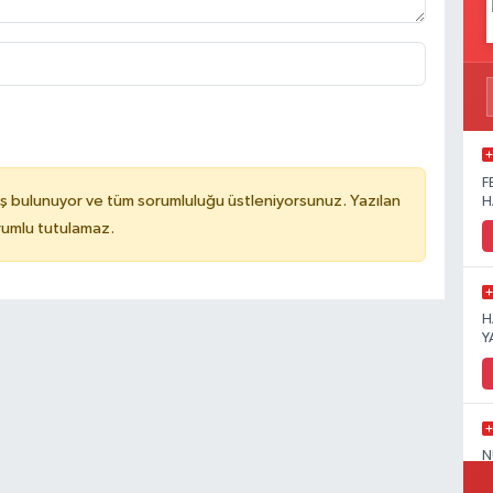
F
ş bulunuyor ve tüm sorumluluğu üstleniyorsunuz. Yazılan
H
rumlu tutulamaz.
H
Y
N