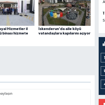
A
1
S
syal Hizmetler il
İskenderun’da aile köyü
 binası hizmete
vatandaşlara kapılarını açıyor