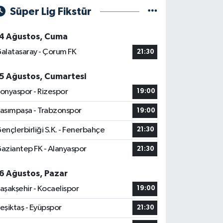
Süper Lig Fikstür
4 Ağustos, Cuma
alatasaray - Çorum FK
21:30
5 Ağustos, Cumartesi
onyaspor - Rizespor
19:00
asımpaşa - Trabzonspor
19:00
ençlerbirliği S.K. - Fenerbahçe
21:30
aziantep FK - Alanyaspor
21:30
6 Ağustos, Pazar
aşakşehir - Kocaelispor
19:00
eşiktaş - Eyüpspor
21:30