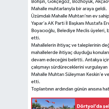
Bohşin, Gökçegöz, Bozhöyük, Akçaova
Mahalle muhtarlarıyla bir araya geldi.
Üzümdalı Mahalle Muhtarı’nın ev sahi
Yapar’a AK Parti İl Başkanı Mustafa E
Boyacıoğlu, Belediye Meclis üyeleri, b
etti.
Mahallelerin ihtiyaç ve taleplerinin de
mahallelerde ihtiyaç duyduğu konuları
devam edeceğini belirtti. Antakya için
çalışmayı sürdüreceklerini vurgulayan
Mahalle Muhtarı Süleyman Keskin’e ve
etti.
Toplantının ardından günün anısına hatı
Dörtyol’da şeh