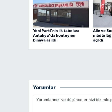
Yeni Parti'nin ilk tabelası
Aile ve So
Antakya'da konteyner
müdürlüğü
binaya asıldı
açıldı
Yorumlar