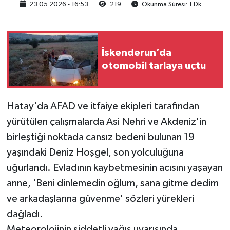
23.05.2026 - 16:53
219
Okunma Süresi: 1 Dk
İskenderun’da
otomobil tarlaya uçtu
Hatay'da AFAD ve itfaiye ekipleri tarafından
yürütülen çalışmalarda Asi Nehri ve Akdeniz'in
birleştiği noktada cansız bedeni bulunan 19
yaşındaki Deniz Hoşgel, son yolculuğuna
uğurlandı. Evladının kaybetmesinin acısını yaşayan
anne, ‘Beni dinlemedin oğlum, sana gitme dedim
ve arkadaşlarına güvenme' sözleri yürekleri
dağladı.
Meteorolojinin şiddetli yağış uyarısında