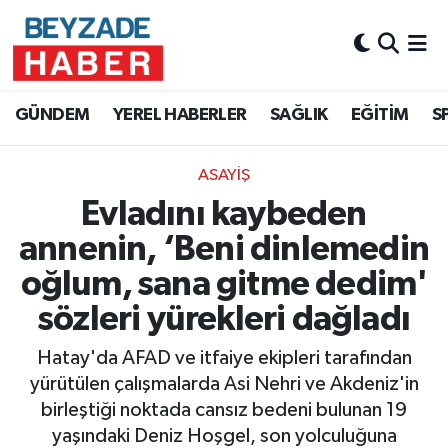
Hava Durumu
GÜNDEM
YEREL HABERLER
SAĞLIK
EĞİTİM
S
Trafik Durumu
ASAYİŞ
Süper Lig Puan Durumu ve Fikstür
Evladını kaybeden
Tüm Manşetler
annenin, ‘Beni dinlemedin
oğlum, sana gitme dedim'
Son Dakika Haberleri
sözleri yürekleri dağladı
Haber Arşivi
Hatay'da AFAD ve itfaiye ekipleri tarafından
yürütülen çalışmalarda Asi Nehri ve Akdeniz'in
birleştiği noktada cansız bedeni bulunan 19
yaşındaki Deniz Hoşgel, son yolculuğuna