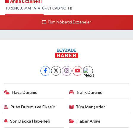
Anka Eczanesi
TURUNÇLU MAH.ATATÜRK 1 CAD.NO:1 B
0 (505) 327 53 11
Yol Tarifi Al
Tüm Nöbetçi Eczaneler
Gökoğlu Eczanesi
YENİŞEHİR MAH..CAVİT ALKAN CAD.MANSUROĞLU APT.17 C
0 (326) 504 32 14
Yol Tarifi Al
Altınok Eczanesi
DEFNE DEVLET HASTANESİ KARŞISI
0 (531) 555 98 68
Yol Tarifi Al
Hava Durumu
Trafik Durumu
Esra Eczanesi
ARPAÇİFTLİK MAH.SİTELER CAD.ARSUZ DEVLET HASTANESİ KARŞISI
Puan Durumu ve Fikstür
Tüm Manşetler
0 (531) 551 16 31
Yol Tarifi Al
Son Dakika Haberleri
Haber Arşivi
Esenocak Eczanesi