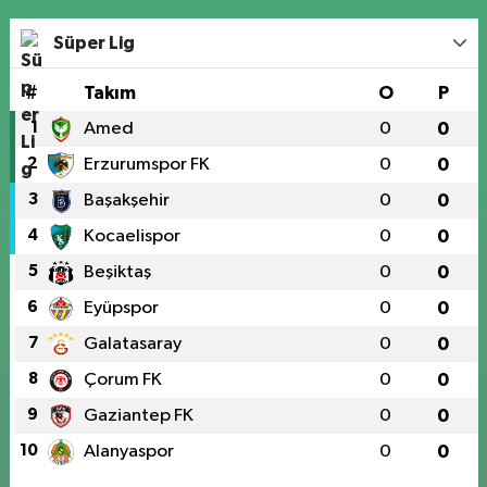
Süper Lig
#
Takım
O
P
1
Amed
0
0
2
Erzurumspor FK
0
0
3
Başakşehir
0
0
4
Kocaelispor
0
0
5
Beşiktaş
0
0
6
Eyüpspor
0
0
7
Galatasaray
0
0
8
Çorum FK
0
0
9
Gaziantep FK
0
0
10
Alanyaspor
0
0