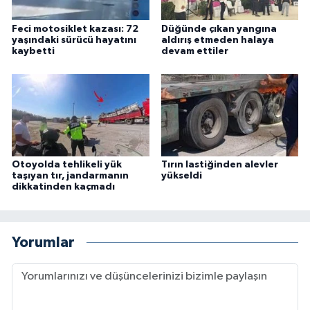
Feci motosiklet kazası: 72
Düğünde çıkan yangına
yaşındaki sürücü hayatını
aldırış etmeden halaya
kaybetti
devam ettiler
Otoyolda tehlikeli yük
Tırın lastiğinden alevler
taşıyan tır, jandarmanın
yükseldi
dikkatinden kaçmadı
Yorumlar