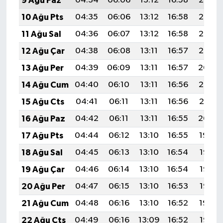
9 Ağu Paz
04:34
06:06
13:12
16:58
20:08
10 Ağu Pts
04:35
06:06
13:12
16:58
20:07
11 Ağu Sal
04:36
06:07
13:12
16:58
20:06
12 Ağu Çar
04:38
06:08
13:11
16:57
20:05
13 Ağu Per
04:39
06:09
13:11
16:57
20:04
14 Ağu Cum
04:40
06:10
13:11
16:56
20:02
15 Ağu Cts
04:41
06:11
13:11
16:56
20:01
16 Ağu Paz
04:42
06:11
13:11
16:55
20:00
17 Ağu Pts
04:44
06:12
13:10
16:55
19:59
18 Ağu Sal
04:45
06:13
13:10
16:54
19:57
19 Ağu Çar
04:46
06:14
13:10
16:54
19:56
20 Ağu Per
04:47
06:15
13:10
16:53
19:55
21 Ağu Cum
04:48
06:16
13:10
16:52
19:54
22 Ağu Cts
04:49
06:16
13:09
16:52
19:52