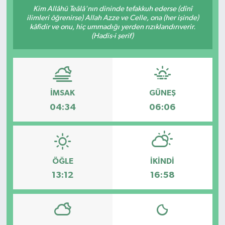
Kim Allâhü Teâlâ'nın dininde tefakkuh ederse (dînî
ilimleri öğrenirse) Allah Azze ve Celle, ona (her işinde)
kâfidir ve onu, hiç ummadığı yerden rızıklandırıverir.
(Hadis-i şerif)
İMSAK
GÜNEŞ
04:34
06:06
ÖĞLE
İKINDI
13:12
16:58