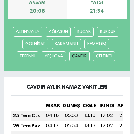
AKŞAM
YATSI
20:08
21:34
ALTINYAYLA
AĞLASUN
BUCAK
BURDUR
GÖLHİSAR
KARAMANLI
KEMER (B)
TEFENNİ
YEŞİLOVA
ÇAVDIR
ÇELTİKCİ
ÇAVDIR AYLIK NAMAZ VAKITLERI
İMSAK
GÜNEŞ
ÖĞLE
İKINDI
AKŞA
25 Tem Cts
04:16
05:53
13:13
17:02
20:22
26 Tem Paz
04:17
05:54
13:13
17:02
20:22