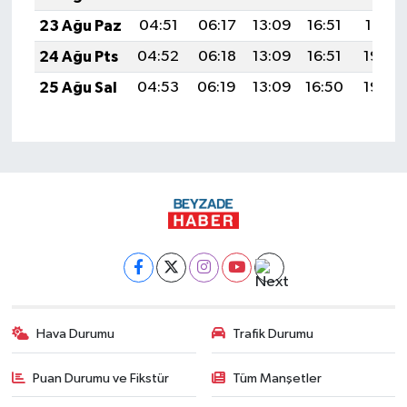
23 Ağu Paz
04:51
06:17
13:09
16:51
19:51
24 Ağu Pts
04:52
06:18
13:09
16:51
19:50
25 Ağu Sal
04:53
06:19
13:09
16:50
19:48
Hava Durumu
Trafik Durumu
Puan Durumu ve Fikstür
Tüm Manşetler