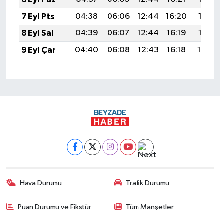
7 Eyl Pts
04:38
06:06
12:44
16:20
19:12
8 Eyl Sal
04:39
06:07
12:44
16:19
19:10
9 Eyl Çar
04:40
06:08
12:43
16:18
19:08
Hava Durumu
Trafik Durumu
Puan Durumu ve Fikstür
Tüm Manşetler