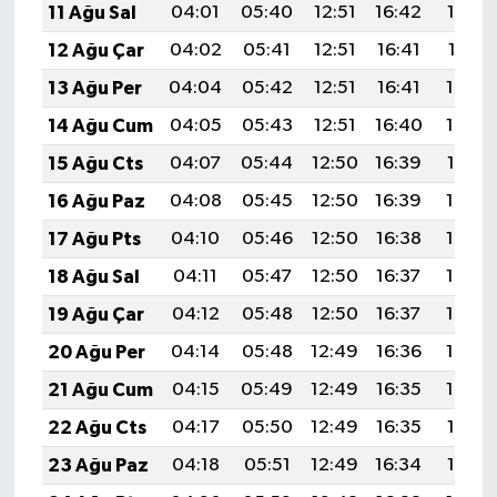
11 Ağu Sal
04:01
05:40
12:51
16:42
19:53
12 Ağu Çar
04:02
05:41
12:51
16:41
19:51
13 Ağu Per
04:04
05:42
12:51
16:41
19:50
14 Ağu Cum
04:05
05:43
12:51
16:40
19:49
15 Ağu Cts
04:07
05:44
12:50
16:39
19:47
16 Ağu Paz
04:08
05:45
12:50
16:39
19:46
17 Ağu Pts
04:10
05:46
12:50
16:38
19:44
18 Ağu Sal
04:11
05:47
12:50
16:37
19:43
19 Ağu Çar
04:12
05:48
12:50
16:37
19:42
20 Ağu Per
04:14
05:48
12:49
16:36
19:40
21 Ağu Cum
04:15
05:49
12:49
16:35
19:39
22 Ağu Cts
04:17
05:50
12:49
16:35
19:37
23 Ağu Paz
04:18
05:51
12:49
16:34
19:36