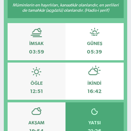
Müminlerin en hayırlıları, kanaatkâr olanlarıdır, en şerlileri
de tamahkâr (açgözlü) olanlarıdır. (Hadis-i şerif)
İMSAK
GÜNEŞ
03:59
05:39
ÖĞLE
İKINDI
12:51
16:42
AKŞAM
YATSI