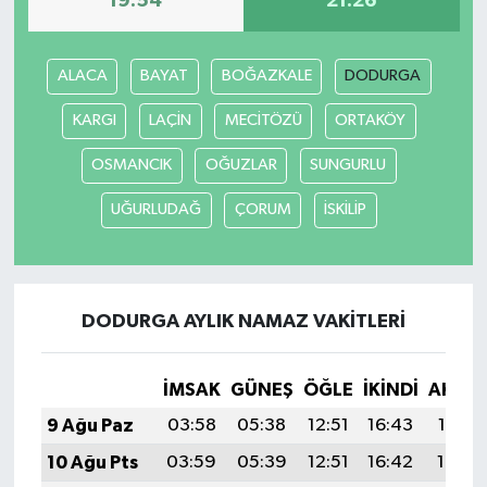
19:54
21:26
ALACA
BAYAT
BOĞAZKALE
DODURGA
KARGI
LAÇİN
MECİTÖZÜ
ORTAKÖY
OSMANCIK
OĞUZLAR
SUNGURLU
UĞURLUDAĞ
ÇORUM
İSKİLİP
DODURGA AYLIK NAMAZ VAKITLERI
İMSAK
GÜNEŞ
ÖĞLE
İKINDI
AKŞA
9 Ağu Paz
03:58
05:38
12:51
16:43
19:55
10 Ağu Pts
03:59
05:39
12:51
16:42
19:54