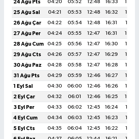
24 Ağu Pts
04:20
05:52
12:48
16:33
19:34
25 Ağu Sal
04:21
05:53
12:48
16:32
19:33
26 Ağu Çar
04:22
05:54
12:48
16:31
19:31
27 Ağu Per
04:24
05:55
12:47
16:31
19:30
28 Ağu Cum
04:25
05:56
12:47
16:30
19:28
29 Ağu Cts
04:26
05:57
12:47
16:29
19:26
30 Ağu Paz
04:28
05:58
12:47
16:28
19:25
31 Ağu Pts
04:29
05:59
12:46
16:27
19:23
1 Eyl Sal
04:30
06:00
12:46
16:26
19:22
2 Eyl Çar
04:32
06:01
12:46
16:25
19:20
3 Eyl Per
04:33
06:02
12:45
16:24
19:18
4 Eyl Cum
04:34
06:03
12:45
16:23
19:17
5 Eyl Cts
04:35
06:04
12:45
16:22
19:15
6 Eyl Paz
04:37
06:05
12:44
16:21
19:13