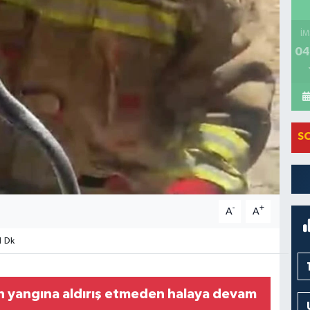
İM
04
S
-
+
A
A
1 Dk
 yangına aldırış etmeden halaya devam