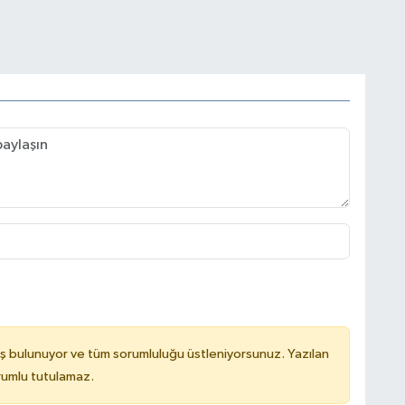
N
H
A
K
ş bulunuyor ve tüm sorumluluğu üstleniyorsunuz. Yazılan
rumlu tutulamaz.
K