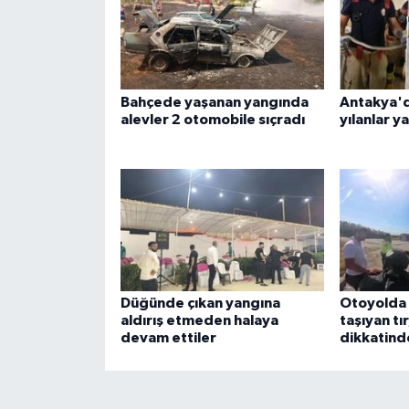
Bahçede yaşanan yangında
Antakya'd
alevler 2 otomobile sıçradı
yılanlar y
Düğünde çıkan yangına
Otoyolda t
aldırış etmeden halaya
taşıyan tı
devam ettiler
dikkatind