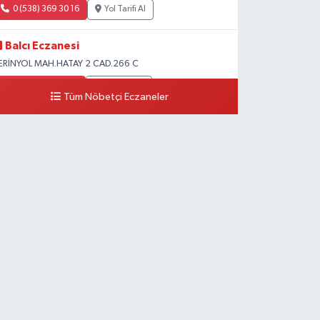
0 (538) 369 30 16
Yol Tarifi Al
Balcı Eczanesi
ERİNYOL MAH.HATAY 2 CAD.266 C
0 (326) 502 10 10
Yol Tarifi Al
Tüm Nöbetçi Eczaneler
Ayça Eczanesi
ENİZCİLER MAH.ATATÜRK 1 CAD.NO:22 B
0 (554) 802 00 31
Yol Tarifi Al
Denizcan Eczanesi
ARILAR MAHALLESİ GÜNDÜZ CADDESİ 18 A
0 (326) 512 36 47
Yol Tarifi Al
Akdoğan Eczanesi
UZEYTEPE MAH.2697 ADA 12 PARSEL 2906 CAD.HATAY
ĞİTİM ARAŞTIRMA HASTANESİ KARŞISI