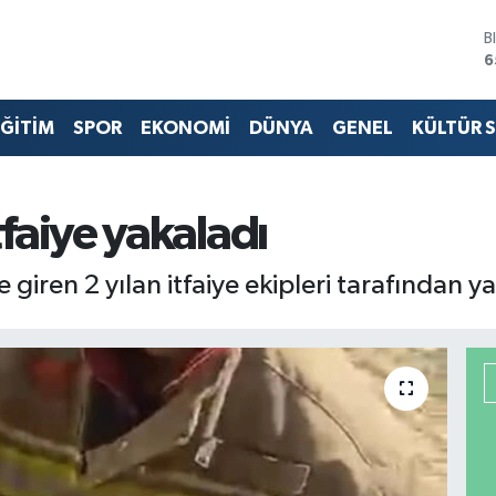
B
6
D
4
ĞİTİM
SPOR
EKONOMİ
DÜNYA
GENEL
KÜLTÜR 
E
5
S
6
G
itfaiye yakaladı
6
B
giren 2 yılan itfaiye ekipleri tarafından y
1