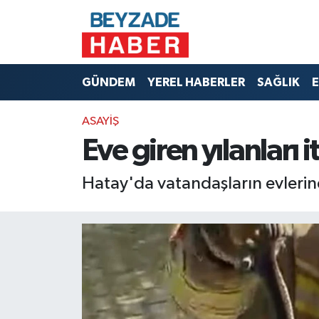
Hava Durumu
GÜNDEM
YEREL HABERLER
SAĞLIK
E
Trafik Durumu
ASAYİŞ
Süper Lig Puan Durumu ve Fikstür
Eve giren yılanları 
Tüm Manşetler
Hatay'da vatandaşların evlerine 
Son Dakika Haberleri
Haber Arşivi