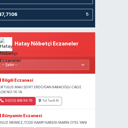
₺
Hatay Nöbetçi Eczaneler
Bilgili Eczanesi
URTULUŞ MAH.ŞEHİT ERDOĞAN KARAOĞLU CAD.E
LOK NO:16 1A
0 (533) 408 99 76
Yol Tarifi Al
Bünyamin Eczanesi
RSUZ MERKEZ,TCDD KAMPI KARŞISI MARİN OTEL YANI