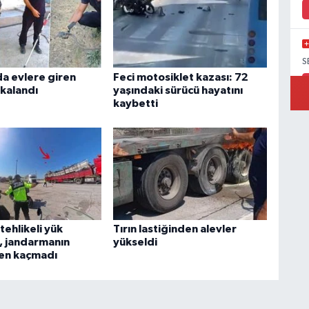
S
a evlere giren
Feci motosiklet kazası: 72
akalandı
yaşındaki sürücü hayatını
kaybetti
D
S
ehlikeli yük
Tırın lastiğinden alevler
r, jandarmanın
yükseldi
en kaçmadı
K
E