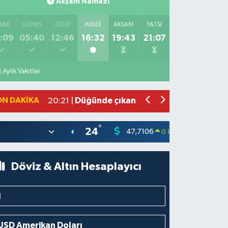
Akşam Namazı
SAK
GÜNEŞ
ÖĞLE
İKINDI
AKŞAM
YATSI
:09
05:40
12:46
16:32
19:43
21:07
Bahçede yaşanan yangında alevler 2 
10:39 |
Antakya'da evlere giren yılanlar yaka
10:15 |
Aylık Vakitler
Salah'ın maaşı açıklandı! İşte devasa 
21:17 |
Feci motosiklet kazası: 72 yaşındaki 
20:55 |
ON DAKIKA
Düğünde çıkan yangına aldırış etmed
20:21 |
°
24
47,7106
55,165
0.17
%
Döviz & Altın Hesaplayıcı