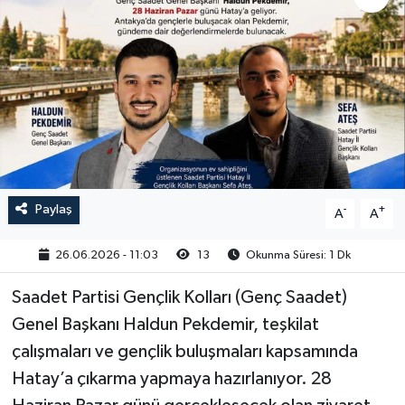
Paylaş
-
+
A
A
26.06.2026 - 11:03
13
Okunma Süresi: 1 Dk
Saadet Partisi Gençlik Kolları (Genç Saadet)
Genel Başkanı Haldun Pekdemir, teşkilat
çalışmaları ve gençlik buluşmaları kapsamında
Hatay’a çıkarma yapmaya hazırlanıyor. 28