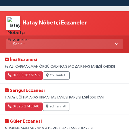
Hatay Nöbetçi Eczaneler
İnci Eczanesi
FEVZİ ÇAKMAK MAH.ÖRGÜ CAD.NO:3 MOZAİK HASTANESİ KARŞISI
0 (533) 267 61 96
Yol Tarifi Al
Sarıgül Eczanesi
HATAY EĞİTİM ARAŞTIRMA HASTANESİ KARŞISI ESKİ SSK YANI
0 (326) 274 30 40
Yol Tarifi Al
Güler Eczanesi
NUMUNE MAH.567.SK.6 A DEVLET HASTANESİ KARŞISI