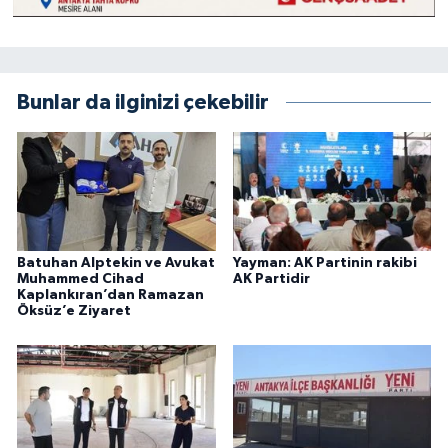
Bunlar da ilginizi çekebilir
Batuhan Alptekin ve Avukat
Yayman: AK Partinin rakibi
Muhammed Cihad
AK Partidir
Kaplankıran’dan Ramazan
Öksüz’e Ziyaret