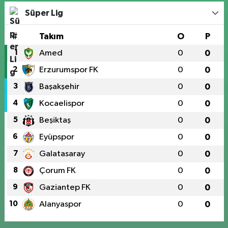
Süper Lig
#
Takım
O
P
1
Amed
0
0
2
Erzurumspor FK
0
0
3
Başakşehir
0
0
4
Kocaelispor
0
0
5
Beşiktaş
0
0
6
Eyüpspor
0
0
7
Galatasaray
0
0
8
Çorum FK
0
0
9
Gaziantep FK
0
0
10
Alanyaspor
0
0