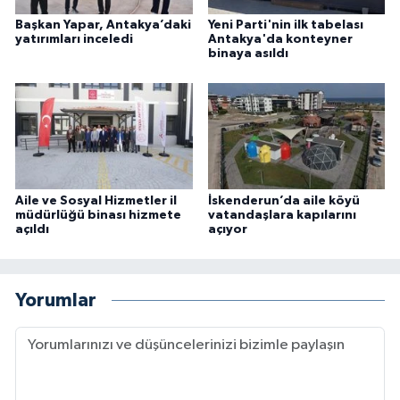
Başkan Yapar, Antakya’daki
Yeni Parti'nin ilk tabelası
yatırımları inceledi
Antakya'da konteyner
binaya asıldı
Aile ve Sosyal Hizmetler il
İskenderun’da aile köyü
müdürlüğü binası hizmete
vatandaşlara kapılarını
açıldı
açıyor
Yorumlar