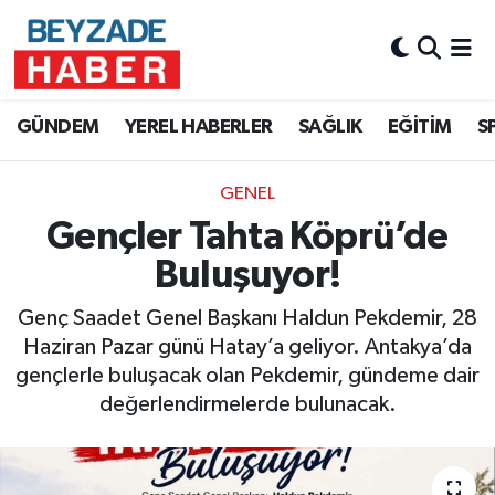
Hava Durumu
GÜNDEM
YEREL HABERLER
SAĞLIK
EĞİTİM
S
Trafik Durumu
GENEL
Süper Lig Puan Durumu ve Fikstür
Gençler Tahta Köprü’de
Tüm Manşetler
Buluşuyor!
Son Dakika Haberleri
Genç Saadet Genel Başkanı Haldun Pekdemir, 28
Haziran Pazar günü Hatay’a geliyor. Antakya’da
Haber Arşivi
gençlerle buluşacak olan Pekdemir, gündeme dair
değerlendirmelerde bulunacak.