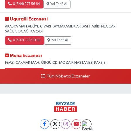
0 (544) 271 56 64
Yol Tarifi Al
Ugurgül Eczanesi
AKASYA MAH.ADLİYE CİVARI KAYMAKAMLIK ARKASI HABİBİ NECCAR
SAĞLIK OCAĞI KARŞISI
0 (507) 333 99 88
Yol Tarifi Al
Muna Eczanesi
FEVZI ÇAKMAK MAH. ÖRGÜ CD. MOZAİK HASTANESİ KARŞISI
0 (326) 215 20 20
Yol Tarifi Al
Tüm Nöbetçi Eczaneler
Umay Eczanesi
KARAAĞAÇ ŞARKKONAK MAH.UĞUR MUMCU 9 CAD.NO:207 A
0 (551) 367 09 10
Yol Tarifi Al
Büşra Sarı Eczanesi
Defne devlet hastanesi karşısı Bostancık Mah.