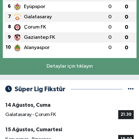
6
Eyüpspor
0
0
7
Galatasaray
0
0
8
Çorum FK
0
0
9
Gaziantep FK
0
0
10
Alanyaspor
0
0
Detaylar için tıklayın
Süper Lig Fikstür
14 Ağustos, Cuma
Galatasaray - Çorum FK
21:30
15 Ağustos, Cumartesi