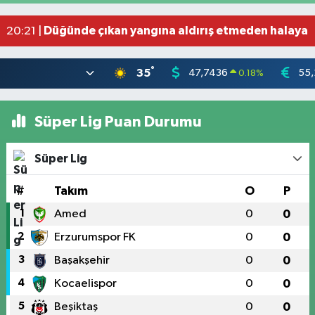
Feci motosiklet kazası: 72 yaşındaki sürücü haya
20:55 |
Düğünde çıkan yangına aldırış etmeden halaya 
20:21 |
°
35
47,7436
55,
0.18
%
Süper Lig Puan Durumu
Süper Lig
#
Takım
O
P
1
Amed
0
0
2
Erzurumspor FK
0
0
3
Başakşehir
0
0
4
Kocaelispor
0
0
5
Beşiktaş
0
0