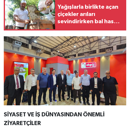
Yağışlarla birlikte açan
çiçekler arıları
sevindirirken bal hasadı
yüz güldürdü
SİYASET VE İŞ DÜNYASINDAN ÖNEMLİ
ZİYARETÇİLER