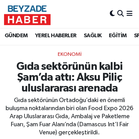
Hava Durumu
GÜNDEM
YEREL HABERLER
SAĞLIK
EĞİTİM
S
Trafik Durumu
EKONOMİ
Süper Lig Puan Durumu ve Fikstür
Gıda sektörünün kalbi
Tüm Manşetler
Şam’da attı: Aksu Piliç
uluslararası arenada
Son Dakika Haberleri
Gıda sektörünün Ortadoğu’daki en önemli
Haber Arşivi
buluşma noktalarından biri olan Food Expo 2026
Arap Uluslararası Gıda, Ambalaj ve Paketleme
Fuarı, Şam Fuar Alanı’nda (Damascus Int’l Fair
Venue) gerçekleştirildi.