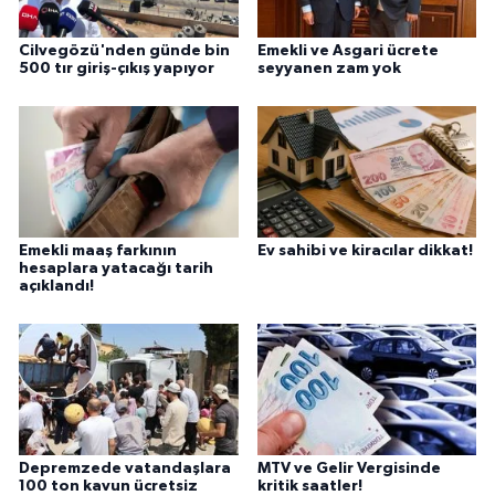
Cilvegözü'nden günde bin
Emekli ve Asgari ücrete
500 tır giriş-çıkış yapıyor
seyyanen zam yok
Emekli maaş farkının
Ev sahibi ve kiracılar dikkat!
hesaplara yatacağı tarih
açıklandı!
Depremzede vatandaşlara
MTV ve Gelir Vergisinde
100 ton kavun ücretsiz
kritik saatler!