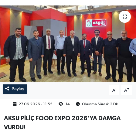
Paylaş
-
+
A
A
27.06.2026 - 11:55
14
Okunma Süresi: 2 Dk
AKSU PİLİÇ FOOD EXPO 2026’YA DAMGA
VURDU!