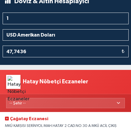
Döviz & Altın Hesaplayıcı
₺
Hatay Nöbetçi Eczaneler
Çağatay Eczanesi
MKÜ KARŞISI SERİNYOL MAH.HATAY 2 CAD.NO:30 A MKÜ ACİL ÇIKIŞ