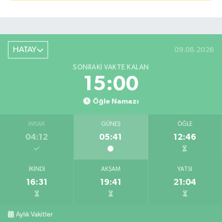
HATAY
09.08.2026
SONRAKI VAKTE KALAN
15:00
Öğle Namazı
İMSAK
GÜNEŞ
ÖĞLE
04:12
05:41
12:46
İKINDI
AKŞAM
YATSI
16:31
19:41
21:04
Bahçede yaşanan yangında alevler 2 otomobile 
10:39 |
Antakya'da evlere giren yılanlar yakalandı
10:15 |
Aylık Vakitler
Salah'ın maaşı açıklandı! İşte devasa ücret
21:17 |