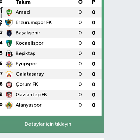
#
Takım
O
P
1
Amed
0
0
2
Erzurumspor FK
0
0
3
Başakşehir
0
0
4
Kocaelispor
0
0
5
Beşiktaş
0
0
6
Eyüpspor
0
0
7
Galatasaray
0
0
8
Çorum FK
0
0
9
Gaziantep FK
0
0
0
Alanyaspor
0
0
Detaylar için tıklayın