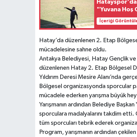
Hatayspor'da
"Yuvana Hoş 
İçeriği Görüntül
Hatay’da düzenlenen 2. Etap Bölgesel 
mücadelesine sahne oldu.
Antakya Belediyesi, Hatay Gençlik ve Sp
düzenlenen Hatay 2. Etap Bölgesel Dağ
Yıldırım Deresi Mesire Alanı’nda gerçek
Bölgesel organizasyonda sporcular p
mücadele ederken yarışma büyük hey
Yarışmanın ardından Belediye Başkan 
sporculara madalyalarını takdim etti.
tüm sporcuları tebrik ederek organiz
Program, yarışmanın ardından çekilen 