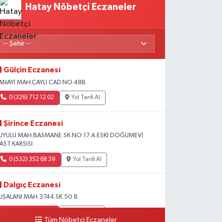
Hatay Nöbetçi Eczaneler
Gülçin Eczanesi
ANAYİ MAH.ÇAYLI CAD.NO:48B
0 (326) 712 12 02
Yol Tarifi Al
Şirince Eczanesi
UYULU MAH.BASMANE SK.NO:17 A ESKİ DOĞUMEVİ
AST.KARŞISI
0 (532) 352 68 39
Yol Tarifi Al
Dalgıç Eczanesi
UŞALANI MAH.3744.SK.50 B
0 (531) 741 31 95
Yol Tarifi Al
Tüm Nöbetçi Eczaneler