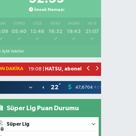
İmsak Namazı
SAK
GÜNEŞ
ÖĞLE
İKINDI
AKŞAM
YATSI
:09
05:40
12:46
16:32
19:43
21:07
Salah'ın maaşı açıklandı! İşte devasa 
21:17 |
Feci motosiklet kazası: 72 yaşındaki 
20:55 |
Aylık Vakitler
Düğünde çıkan yangına aldırış etmed
20:21 |
Otoyolda tehlikeli yük taşıyan tır, j
19:51 |
ON DAKIKA
HATSU, abonelerine bin litre suyu ücr
19:08 |
°
22
47,6704
55,0406
0
%
Süper Lig Puan Durumu
Süper Lig