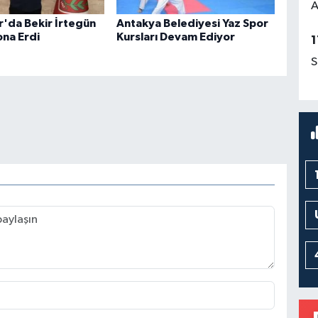
A
'da Bekir İrtegün
Antakya Belediyesi Yaz Spor
na Erdi
Kursları Devam Ediyor
1
S