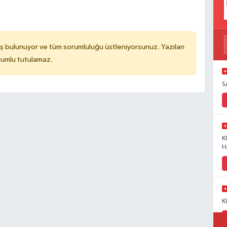
ş bulunuyor ve tüm sorumluluğu üstleniyorsunuz. Yazılan
rumlu tutulamaz.
S
K
H
K