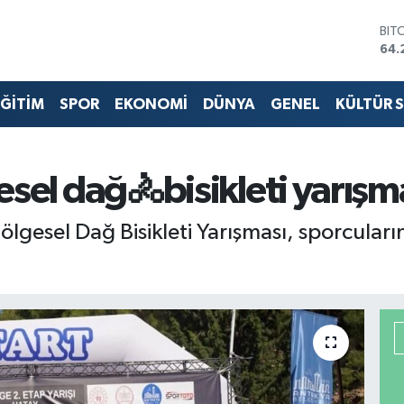
BIT
64.
DO
47,
ĞİTİM
SPOR
EKONOMİ
DÜNYA
GENEL
KÜLTÜR 
EU
55,
STE
64,
GRA
sel dağ🚴bisikleti yarışma
651
BİS
lgesel Dağ Bisikleti Yarışması, sporcular
13.