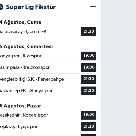
Süper Lig Fikstür
4 Ağustos, Cuma
alatasaray - Çorum FK
21:30
5 Ağustos, Cumartesi
onyaspor - Rizespor
19:00
asımpaşa - Trabzonspor
19:00
ençlerbirliği S.K. - Fenerbahçe
21:30
aziantep FK - Alanyaspor
21:30
6 Ağustos, Pazar
aşakşehir - Kocaelispor
19:00
eşiktaş - Eyüpspor
21:30