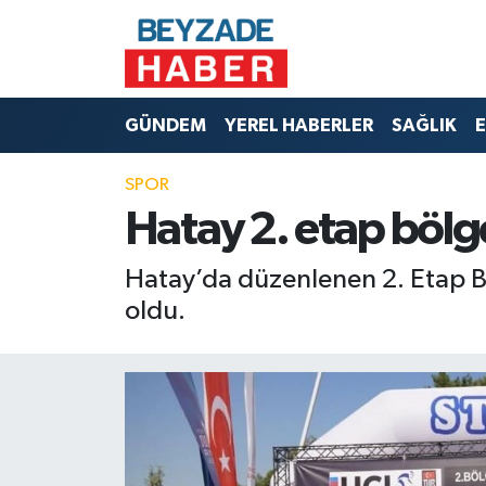
Hava Durumu
GÜNDEM
YEREL HABERLER
SAĞLIK
E
Trafik Durumu
SPOR
Süper Lig Puan Durumu ve Fikstür
Hatay 2. etap bölge
Tüm Manşetler
Hatay’da düzenlenen 2. Etap Bö
Son Dakika Haberleri
oldu.
Haber Arşivi