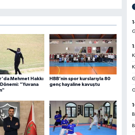
1
G
1
K
K
r'da Mehmet Hakkı
HBB’nin spor kurslarıyla 80
G
 Dönemi: "Yuvana
genç hayaline kavuştu
n"
G
1
B
B