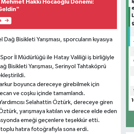
 Mehmet Hakkı Hocaoğlu Dönemi:
Geldin"
e
Dağ Bisikleti Yarışması, sporcuların kıyasıya
or İl Müdürlüğü ile Hatay Valiliği iş birliğiyle
 Bisikleti Yarışması, Serinyol Tahtaköprü
leştirildi.
arkur boyunca dereceye girebilmek için
ecan ve coşku içinde tamamlandı.
1
Yardımcısı Selahattin Öztürk, dereceye giren
 Öztürk, yarışmaya katılan ve derece elde eden
asyonda emeği geçenlere teşekkür etti.
toplu hatıra fotoğrafıyla sona erdi.