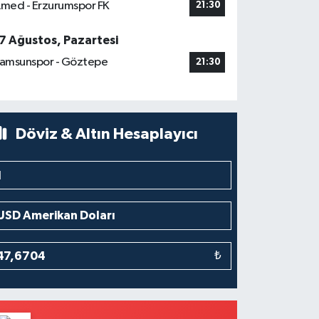
med - Erzurumspor FK
21:30
7 Ağustos, Pazartesi
amsunspor - Göztepe
21:30
Döviz & Altın Hesaplayıcı
₺