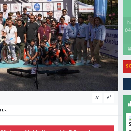
İM
04
S
-
+
A
A
1 Dk