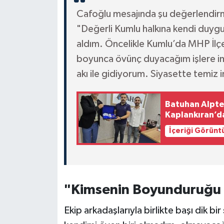
Cafoğlu mesajında şu değerlendir
"Değerli Kumlu halkına kendi duygu
aldım. Öncelikle Kumlu’da MHP İlç
boyunca övünç duyacağım işlere imz
akı ile gidiyorum. Siyasette temiz i
Batuhan Alpte
Kaplankıran’d
İçeriği Görünt
"Kimsenin Boyunduruğu
Ekip arkadaşlarıyla birlikte başı dik bi