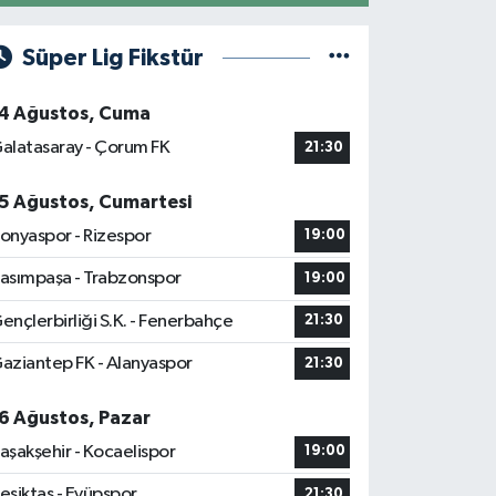
Süper Lig Fikstür
4 Ağustos, Cuma
alatasaray - Çorum FK
21:30
5 Ağustos, Cumartesi
onyaspor - Rizespor
19:00
asımpaşa - Trabzonspor
19:00
ençlerbirliği S.K. - Fenerbahçe
21:30
aziantep FK - Alanyaspor
21:30
6 Ağustos, Pazar
aşakşehir - Kocaelispor
19:00
eşiktaş - Eyüpspor
21:30