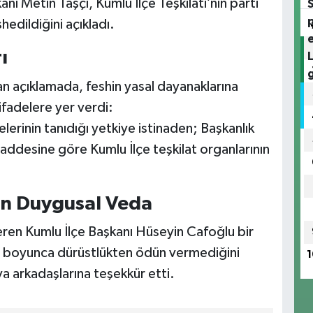
anı Metin Taşçı, Kumlu İlçe Teşkilatı’nın parti
hedildiğini açıkladı.
ı
lan açıklamada, feshin yasal dayanaklarına
ifadelere yer verdi:
rinin tanıdığı yetkiye istinaden; Başkanlık
addesine göre Kumlu İlçe teşkilat organlarının
an Duygusal Veda
eren Kumlu İlçe Başkanı Hüseyin Cafoğlu bir
i boyunca dürüstlükten ödün vermediğini
1
a arkadaşlarına teşekkür etti.