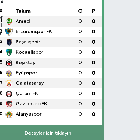
#
Takım
O
P
1
Amed
0
0
2
Erzurumspor FK
0
0
3
Başakşehir
0
0
4
Kocaelispor
0
0
5
Beşiktaş
0
0
6
Eyüpspor
0
0
7
Galatasaray
0
0
8
Çorum FK
0
0
9
Gaziantep FK
0
0
0
Alanyaspor
0
0
Detaylar için tıklayın