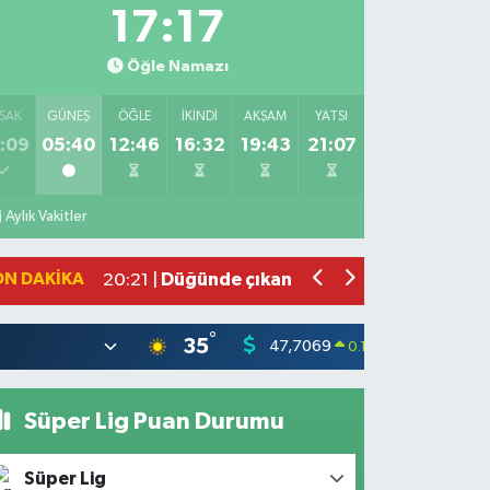
17:15
Öğle Namazı
SAK
GÜNEŞ
ÖĞLE
İKINDI
AKŞAM
YATSI
:09
05:40
12:46
16:32
19:43
21:07
Bahçede yaşanan yangında alevler 2 
10:39 |
Antakya'da evlere giren yılanlar yaka
10:15 |
Aylık Vakitler
Salah'ın maaşı açıklandı! İşte devasa 
21:17 |
Feci motosiklet kazası: 72 yaşındaki 
20:55 |
ON DAKIKA
Düğünde çıkan yangına aldırış etmed
20:21 |
°
35
47,7069
55,02
0.17
%
Süper Lig Puan Durumu
Süper Lig