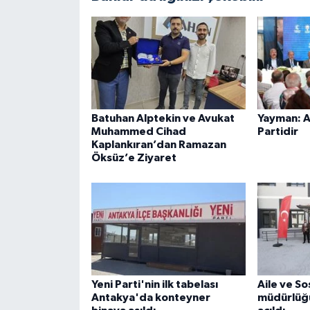
Batuhan Alptekin ve Avukat
Yayman: AK
Muhammed Cihad
Partidir
Kaplankıran’dan Ramazan
Öksüz’e Ziyaret
Yeni Parti'nin ilk tabelası
Aile ve So
Antakya'da konteyner
müdürlüğü