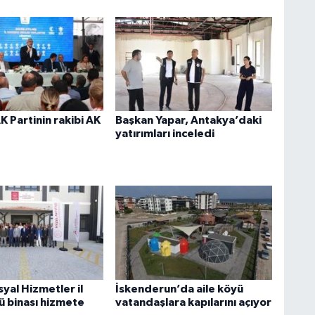
K
 Partinin rakibi AK
Başkan Yapar, Antakya’daki
yatırımları inceledi
K
Y
syal Hizmetler il
İskenderun’da aile köyü
y
 binası hizmete
vatandaşlara kapılarını açıyor