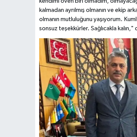
kendimi öven biri olmadım, olmayaca
kalmadan ayrılmış olmanın ve ekip ar
olmanın mutluluğunu yaşıyorum. Kumlu 
sonsuz teşekkürler. Sağlıcakla kalın," 