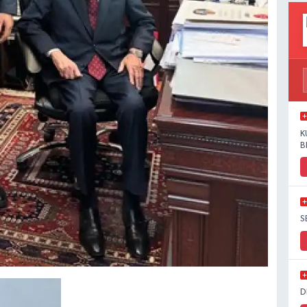
K
B
S
D