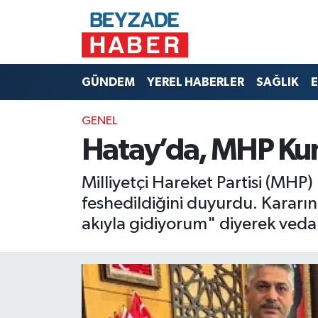
Hava Durumu
GÜNDEM
YEREL HABERLER
SAĞLIK
E
Trafik Durumu
GENEL
Süper Lig Puan Durumu ve Fikstür
Hatay’da, MHP Kumlu
Tüm Manşetler
Milliyetçi Hareket Partisi (MHP)
Son Dakika Haberleri
feshedildiğini duyurdu. Kararın
akıyla gidiyorum" diyerek veda
Haber Arşivi