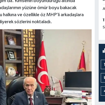
ğım da. Kimsenin boyunduruğu altında
kadaşlarımın yüzüne ömür boyu bakacak
A
halkına ve özellikle öz MHP’li arkadaşlara
1
diyerek sözlerini noktaladı.
S