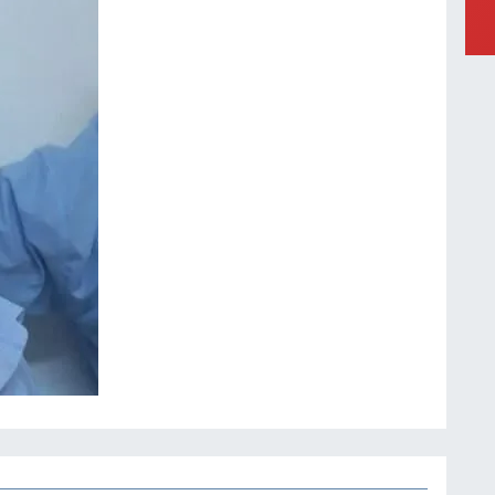
S
K
E
N
H
A