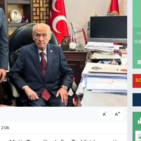
İM
04
S
-
+
A
A
 2 Dk