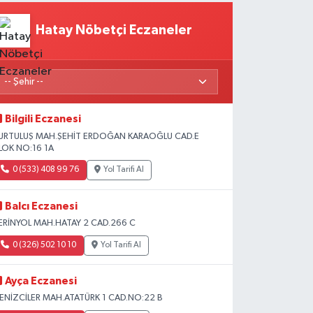
Hatay Nöbetçi Eczaneler
Bilgili Eczanesi
URTULUŞ MAH.ŞEHİT ERDOĞAN KARAOĞLU CAD.E
LOK NO:16 1A
0 (533) 408 99 76
Yol Tarifi Al
Balcı Eczanesi
ERİNYOL MAH.HATAY 2 CAD.266 C
0 (326) 502 10 10
Yol Tarifi Al
Ayça Eczanesi
ENİZCİLER MAH.ATATÜRK 1 CAD.NO:22 B