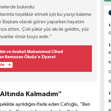
melerde bulundu:
larımla teşekkür etmek için bu yazıyı kaleme
e Başkanı olarak görev yaparken hayatım
1
a attım. Çok şükür yüz akı ile geldim, yüz
G
nsanlar ömür boyu anılır."
1
kin ve Avukat Muhammed Cihad
K
an Ramazan Öksüz’e Ziyaret
K
üle
G
G
 Altında Kalmadım"
1
B
r şekilde ayrıldığını ifade eden Cafoğlu, "Ben
B