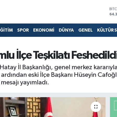
DO
47,
EU
55,
ĞİTİM
SPOR
EKONOMİ
DÜNYA
GENEL
KÜLTÜR 
STE
64,
GRA
657
BİS
 İlçe Teşkilatı Feshedildi
13.
BIT
 Hatay İl Başkanlığı, genel merkez kararıyla
64.
 ardından eski İlçe Başkanı Hüseyin Cafoğl
 mesajı yayımladı.