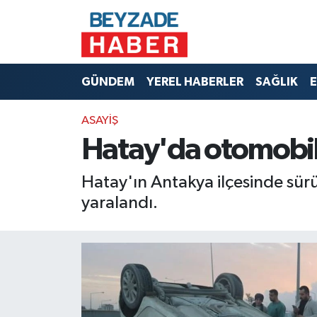
Hava Durumu
GÜNDEM
YEREL HABERLER
SAĞLIK
E
Trafik Durumu
ASAYİŞ
Süper Lig Puan Durumu ve Fikstür
Hatay'da otomobil t
Tüm Manşetler
Hatay'ın Antakya ilçesinde sür
Son Dakika Haberleri
yaralandı.
Haber Arşivi