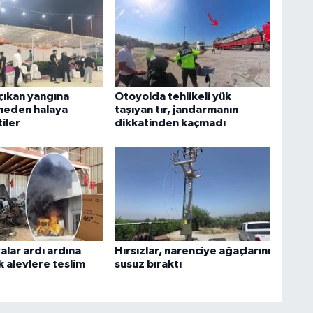
K
H
ıkan yangına
Otoyolda tehlikeli yük
tmeden halaya
taşıyan tır, jandarmanın
iler
dikkatinden kaçmadı
K
D
A
alar ardı ardına
Hırsızlar, narenciye ağaçlarını
k alevlere teslim
susuz bıraktı