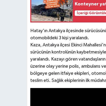
Konteyner yat
İçeriği Görüntül
Hatay'ın Antakya ilçesinde sürücüsün
otomobildeki 3 kişi yaralandı.
Kaza, Antakya ilçesi Ekinci Mahallesi
sürücünün kontrolünün kaybetmesiyle t
yaralandı. Kazayı gören vatandaşların
üzerine olay yerine polis, ambulans ve 
bölgeye gelen itfaiye ekipleri, otomobi
teslim eti. Sağlık ekiplerinin ilk müdah