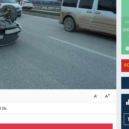
İM
04
S
-
+
A
A
1 Dk