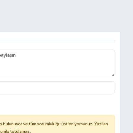
A
A
A
M
G
ş bulunuyor ve tüm sorumluluğu üstleniyorsunuz. Yazılan
rumlu tutulamaz.