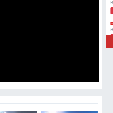
H
K
Y
İ
K