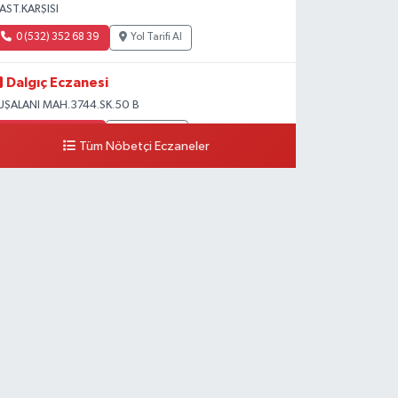
AST.KARŞISI
0 (532) 352 68 39
Yol Tarifi Al
Dalgıç Eczanesi
UŞALANI MAH.3744.SK.50 B
0 (531) 741 31 95
Yol Tarifi Al
Tüm Nöbetçi Eczaneler
Tecirli Eczanesi
ENİ MAH.ATATÜRK CAD.68 A
0 (326) 413 33 03
Yol Tarifi Al
Imge Eczanesi
skenderun-antakya yolu üzeri Serinyol Mah. Büyükdalyan
onteyner Kent önü
0 (542) 312 92 60
Yol Tarifi Al
Betül Eczanesi