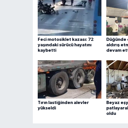
Feci motosiklet kazası: 72
Düğünde ç
yaşındaki sürücü hayatını
aldırış e
kaybetti
devam ett
Tırın lastiğinden alevler
Beyaz eşy
yükseldi
patlayara
oldu