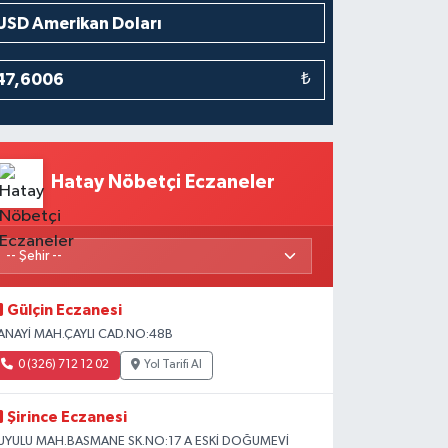
₺
Hatay Nöbetçi Eczaneler
Gülçin Eczanesi
ANAYİ MAH.ÇAYLI CAD.NO:48B
0 (326) 712 12 02
Yol Tarifi Al
Şirince Eczanesi
UYULU MAH.BASMANE SK.NO:17 A ESKİ DOĞUMEVİ