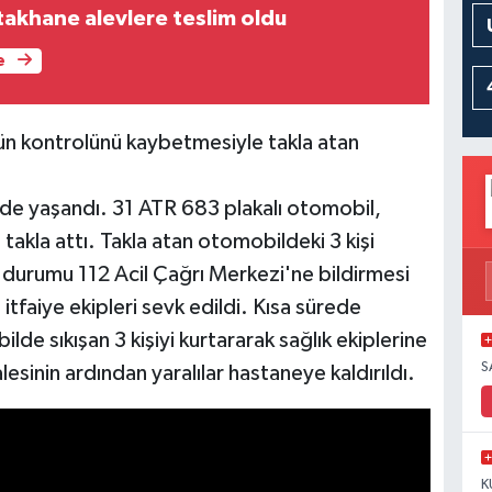
akhane alevlere teslim oldu
e
ün kontrolünü kaybetmesiyle takla atan
'nde yaşandı. 31 ATR 683 plakalı otomobil,
akla attı. Takla atan otomobildeki 3 kişi
 durumu 112 Acil Çağrı Merkezi'ne bildirmesi
itfaiye ekipleri sevk edildi. Kısa sürede
lde sıkışan 3 kişiyi kurtararak sağlık ekiplerine
S
alesinin ardından yaralılar hastaneye kaldırıldı.
K