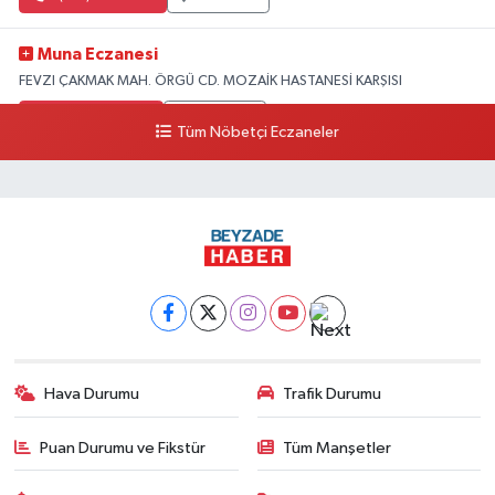
Muna Eczanesi
FEVZI ÇAKMAK MAH. ÖRGÜ CD. MOZAİK HASTANESİ KARŞISI
0 (326) 215 20 20
Yol Tarifi Al
Tüm Nöbetçi Eczaneler
Umay Eczanesi
KARAAĞAÇ ŞARKKONAK MAH.UĞUR MUMCU 9 CAD.NO:207 A
0 (551) 367 09 10
Yol Tarifi Al
Büşra Sarı Eczanesi
Defne devlet hastanesi karşısı Bostancık Mah.
0 (537) 678 96 08
Yol Tarifi Al
Hava Durumu
Trafik Durumu
Çekmece Eczanesi
ÇEKMECE BELDESI YESILKENT MAH.ÇEKMECE CAD.NO:243 B
Puan Durumu ve Fikstür
Tüm Manşetler
0 (552) 613 22 21
Yol Tarifi Al