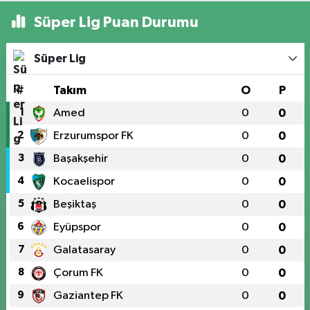
Süper Lig Puan Durumu
Süper Lig
#
Takım
O
P
1
Amed
0
0
2
Erzurumspor FK
0
0
3
Başakşehir
0
0
4
Kocaelispor
0
0
5
Beşiktaş
0
0
6
Eyüpspor
0
0
7
Galatasaray
0
0
8
Çorum FK
0
0
9
Gaziantep FK
0
0