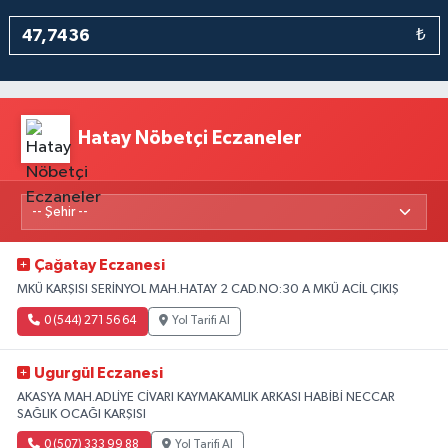
₺
Hatay Nöbetçi Eczaneler
Çağatay Eczanesi
MKÜ KARŞISI SERİNYOL MAH.HATAY 2 CAD.NO:30 A MKÜ ACİL ÇIKIŞ
0 (544) 271 56 64
Yol Tarifi Al
Ugurgül Eczanesi
AKASYA MAH.ADLİYE CİVARI KAYMAKAMLIK ARKASI HABİBİ NECCAR
SAĞLIK OCAĞI KARŞISI
0 (507) 333 99 88
Yol Tarifi Al