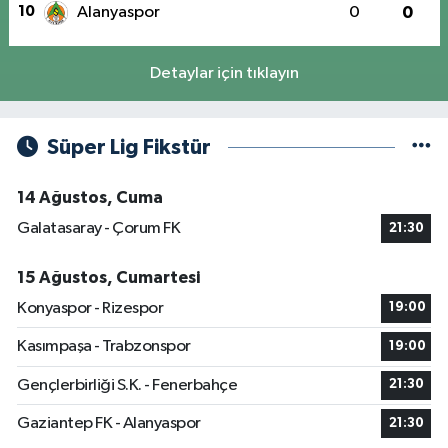
10
Alanyaspor
0
0
Detaylar için tıklayın
Süper Lig Fikstür
14 Ağustos, Cuma
Galatasaray - Çorum FK
21:30
15 Ağustos, Cumartesi
Konyaspor - Rizespor
19:00
Kasımpaşa - Trabzonspor
19:00
Gençlerbirliği S.K. - Fenerbahçe
21:30
Gaziantep FK - Alanyaspor
21:30