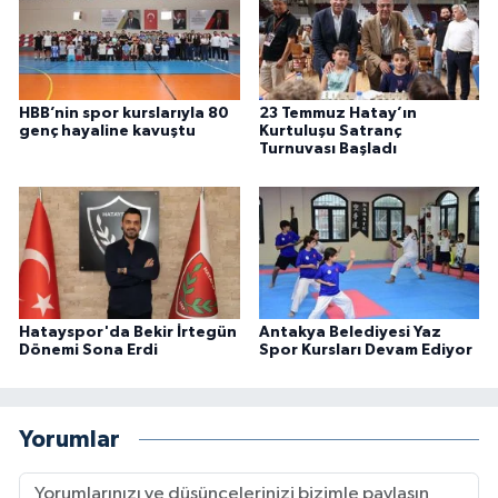
HBB’nin spor kurslarıyla 80
23 Temmuz Hatay’ın
genç hayaline kavuştu
Kurtuluşu Satranç
Turnuvası Başladı
Hatayspor'da Bekir İrtegün
Antakya Belediyesi Yaz
Dönemi Sona Erdi
Spor Kursları Devam Ediyor
Yorumlar