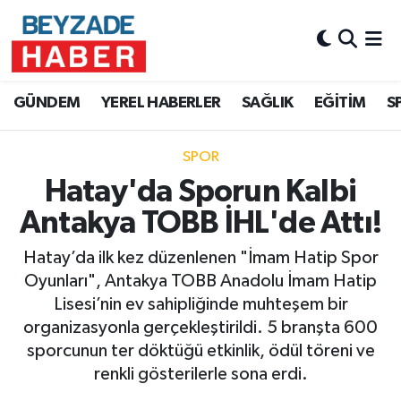
Hava Durumu
GÜNDEM
YEREL HABERLER
SAĞLIK
EĞİTİM
S
Trafik Durumu
SPOR
Süper Lig Puan Durumu ve Fikstür
Hatay'da Sporun Kalbi
Tüm Manşetler
Antakya TOBB İHL'de Attı!
Son Dakika Haberleri
Hatay’da ilk kez düzenlenen "İmam Hatip Spor
Oyunları", Antakya TOBB Anadolu İmam Hatip
Haber Arşivi
Lisesi’nin ev sahipliğinde muhteşem bir
organizasyonla gerçekleştirildi. 5 branşta 600
sporcunun ter döktüğü etkinlik, ödül töreni ve
renkli gösterilerle sona erdi.