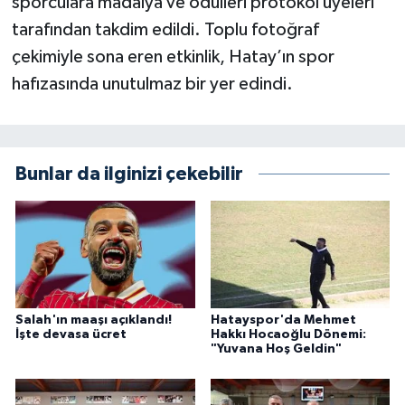
sporculara madalya ve ödülleri protokol üyeleri
tarafından takdim edildi. Toplu fotoğraf
çekimiyle sona eren etkinlik, Hatay’ın spor
hafızasında unutulmaz bir yer edindi.
Bunlar da ilginizi çekebilir
Salah'ın maaşı açıklandı!
Hatayspor'da Mehmet
İşte devasa ücret
Hakkı Hocaoğlu Dönemi:
"Yuvana Hoş Geldin"