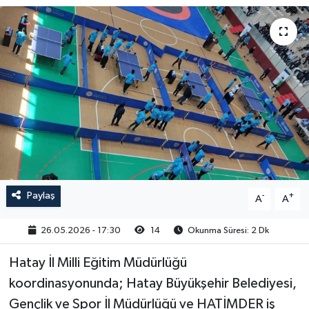
Paylaş
-
+
A
A
26.05.2026 - 17:30
14
Okunma Süresi: 2 Dk
Hatay İl Milli Eğitim Müdürlüğü
koordinasyonunda; Hatay Büyükşehir Belediyesi,
Gençlik ve Spor İl Müdürlüğü ve HATİMDER iş