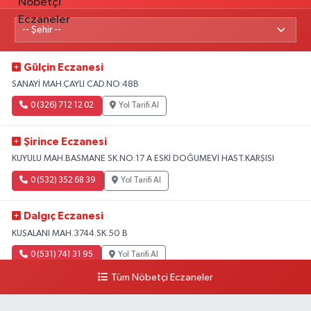
Gülçin Eczanesi
SANAYİ MAH.ÇAYLI CAD.NO:48B
0 (326) 712 12 02
Yol Tarifi Al
Şirince Eczanesi
KUYULU MAH.BASMANE SK.NO:17 A ESKİ DOĞUMEVİ HAST.KARŞISI
0 (532) 352 68 39
Yol Tarifi Al
Dalgıç Eczanesi
KUŞALANI MAH.3744.SK.50 B
0 (531) 741 31 95
Yol Tarifi Al
Tüm Nöbetçi Eczaneler
Tecirli Eczanesi
YENİ MAH.ATATÜRK CAD.68 A