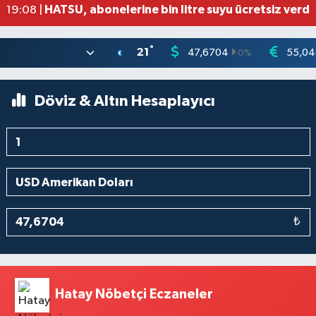
HATSU, abonelerine bin litre suyu ücretsiz verdi
19:08 |
°
21
47,6704
55,04
0
%
Döviz & Altın Hesaplayıcı
₺
Hatay Nöbetçi Eczaneler