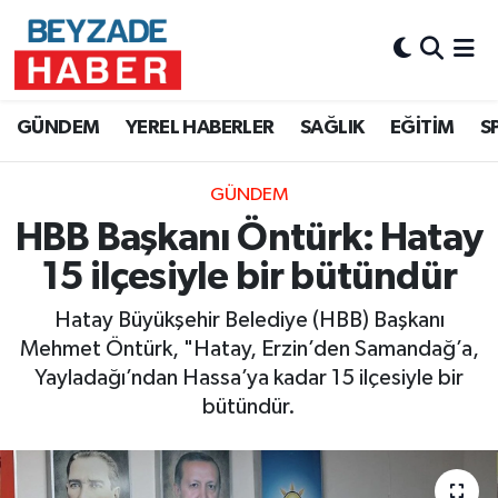
Hava Durumu
GÜNDEM
YEREL HABERLER
SAĞLIK
EĞİTİM
S
Trafik Durumu
GÜNDEM
Süper Lig Puan Durumu ve Fikstür
HBB Başkanı Öntürk: Hatay
Tüm Manşetler
15 ilçesiyle bir bütündür
Son Dakika Haberleri
Hatay Büyükşehir Belediye (HBB) Başkanı
Mehmet Öntürk, "Hatay, Erzin’den Samandağ’a,
Haber Arşivi
Yayladağı’ndan Hassa’ya kadar 15 ilçesiyle bir
bütündür.