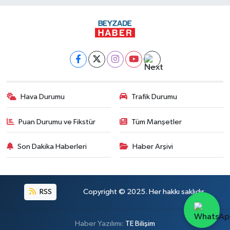
0 (326) 413 33 03
Yol Tarifi Al
Imge Eczanesi
İskenderun-antakya yolu üzeri Serinyol Mah. Büyükdalyan Konteyner Kent
önü
0 (542) 312 92 60
Yol Tarifi Al
Hava Durumu
Trafik Durumu
Betül Eczanesi
Karaçay mahallesi Samandağ Antakya yolu caddesi 59 B
Puan Durumu ve Fikstür
Tüm Manşetler
0 (532) 380 47 77
Yol Tarifi Al
Son Dakika Haberleri
Haber Arşivi
Kübra Eczanesi
HASSA CAD. 3 NOLU GÖÇMEN SAĞLIK OCAĞI KARŞISI
0 (326) 712 13 81
Yol Tarifi Al
RSS
Copyright © 2025. Her hakkı saklıdır.
Karaalı Eczanesi
Haber Yazılımı:
TE Bilişim
KANATLI CAD.86 C ISK.