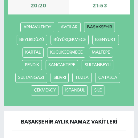
20:20
21:53
ARNAVUTKOY
AVCILAR
BAŞAKŞEHİR
BEYLİKDÜZÜ
BÜYÜKÇEKMECE
ESENYURT
KARTAL
KÜÇÜKÇEKMECE
MALTEPE
PENDİK
SANCAKTEPE
SULTANBEYLİ
SULTANGAZİ
SİLİVRİ
TUZLA
ÇATALCA
ÇEKMEKÖY
İSTANBUL
ŞİLE
BAŞAKŞEHİR AYLIK NAMAZ VAKITLERI