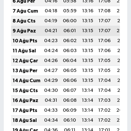
6 Ağu Per
04:16
05:58
13:16
17:08
20:23
7 Ağu Cum
04:18
05:59
13:16
17:08
20:22
8 Ağu Cts
04:19
06:00
13:15
17:07
20:21
9 Ağu Paz
04:21
06:01
13:15
17:07
20:20
10 Ağu Pts
04:23
06:02
13:15
17:06
20:18
11 Ağu Sal
04:24
06:03
13:15
17:06
20:17
12 Ağu Çar
04:26
06:04
13:15
17:05
20:16
13 Ağu Per
04:27
06:05
13:15
17:05
20:14
14 Ağu Cum
04:29
06:06
13:15
17:04
20:13
15 Ağu Cts
04:30
06:07
13:14
17:04
20:12
16 Ağu Paz
04:31
06:08
13:14
17:03
20:10
17 Ağu Pts
04:33
06:09
13:14
17:02
20:09
18 Ağu Sal
04:34
06:10
13:14
17:02
20:07
19 Ağu Çar
04:36
06:11
13:14
17:01
20:06