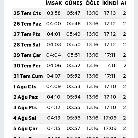
İMSAK
GÜNEŞ
ÖĞLE
İKINDI
AKŞA
25 Tem Cts
03:58
05:47
13:16
17:13
20:36
26 Tem Paz
04:00
05:48
13:16
17:12
20:35
27 Tem Pts
04:01
05:49
13:16
17:12
20:34
28 Tem Sal
04:03
05:50
13:16
17:12
20:33
29 Tem Çar
04:04
05:51
13:16
17:11
20:32
30 Tem Per
04:06
05:52
13:16
17:11
20:31
31 Tem Cum
04:07
05:52
13:16
17:11
20:30
1 Ağu Cts
04:09
05:53
13:16
17:10
20:29
2 Ağu Paz
04:10
05:54
13:16
17:10
20:28
3 Ağu Pts
04:12
05:55
13:16
17:10
20:27
4 Ağu Sal
04:13
05:56
13:16
17:09
20:26
5 Ağu Çar
04:15
05:57
13:16
17:09
20:24