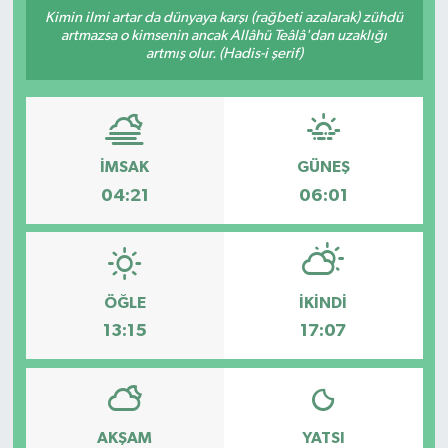
Kimin ilmi artar da dünyaya karşı (rağbeti azalarak) zühdü
artmazsa o kimsenin ancak Allâhü Teâlâ'dan uzaklığı
artmış olur. (Hadis-i şerif)
İMSAK
GÜNEŞ
04:21
06:01
ÖĞLE
İKINDI
13:15
17:07
AKŞAM
YATSI