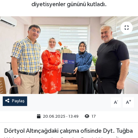
diyetisyenler gününü kutladı.
Paylaş
-
+
A
A
20.06.2025 - 13:49
17
Dörtyol Altınçağdaki çalışma ofisinde Dyt. Tuğba