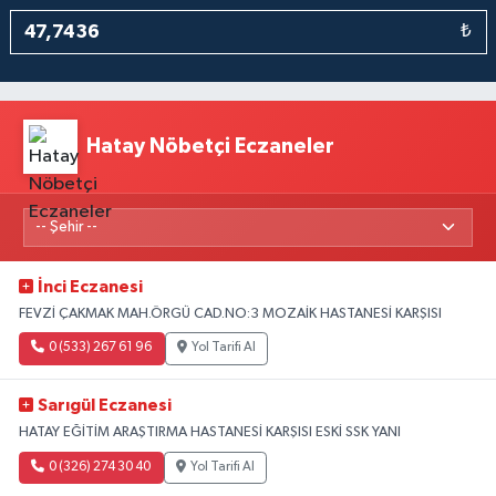
₺
Hatay Nöbetçi Eczaneler
İnci Eczanesi
FEVZİ ÇAKMAK MAH.ÖRGÜ CAD.NO:3 MOZAİK HASTANESİ KARŞISI
0 (533) 267 61 96
Yol Tarifi Al
Sarıgül Eczanesi
HATAY EĞİTİM ARAŞTIRMA HASTANESİ KARŞISI ESKİ SSK YANI
0 (326) 274 30 40
Yol Tarifi Al