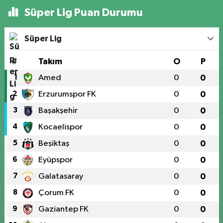
Süper Lig Puan Durumu
Süper Lig
#
Takım
O
P
1
Amed
0
0
2
Erzurumspor FK
0
0
3
Başakşehir
0
0
4
Kocaelispor
0
0
5
Beşiktaş
0
0
6
Eyüpspor
0
0
7
Galatasaray
0
0
8
Çorum FK
0
0
9
Gaziantep FK
0
0