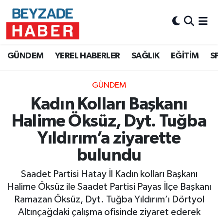
Hava Durumu
GÜNDEM
YEREL HABERLER
SAĞLIK
EĞİTİM
S
Trafik Durumu
GÜNDEM
Süper Lig Puan Durumu ve Fikstür
Kadın Kolları Başkanı
Tüm Manşetler
Halime Öksüz, Dyt. Tuğba
Yıldırım’a ziyarette
Son Dakika Haberleri
bulundu
Haber Arşivi
Saadet Partisi Hatay İl Kadın kolları Başkanı
Halime Öksüz ile Saadet Partisi Payas İlçe Başkanı
Ramazan Öksüz, Dyt. Tuğba Yıldırım’ı Dörtyol
Altınçağdaki çalışma ofisinde ziyaret ederek