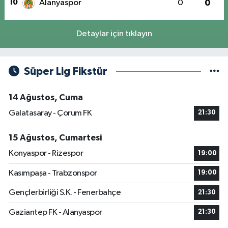
10
Alanyaspor
0
0
Detaylar için tıklayın
Süper Lig Fikstür
14 Ağustos, Cuma
Galatasaray - Çorum FK
21:30
15 Ağustos, Cumartesi
Konyaspor - Rizespor
19:00
Kasımpaşa - Trabzonspor
19:00
Gençlerbirliği S.K. - Fenerbahçe
21:30
Gaziantep FK - Alanyaspor
21:30