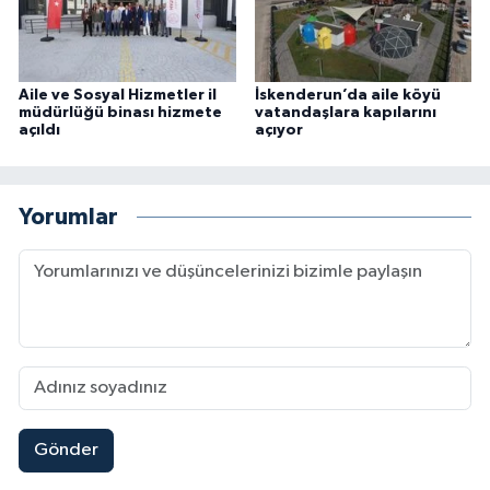
Aile ve Sosyal Hizmetler il
İskenderun’da aile köyü
müdürlüğü binası hizmete
vatandaşlara kapılarını
açıldı
açıyor
Yorumlar
Gönder