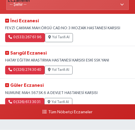
İnci Eczanesi
FEVZİ ÇAKMAK MAH.ÖRGÜ CAD.NO:3 MOZAİK HASTANESİ KARŞISI
0 (533) 267 61 96
Yol Tarifi Al
Sarıgül Eczanesi
HATAY EĞİTİM ARAŞTIRMA HASTANESİ KARŞISI ESKİ SSK YANI
0 (326) 274 30 40
Yol Tarifi Al
Güler Eczanesi
NUMUNE MAH.567.SK.6 A DEVLET HASTANESİ KARŞISI
0 (326) 613 30 31
Yol Tarifi Al
Tüm Nöbetçi Eczaneler
Ayet Eczanesi
Fatikli Mah. M. Cavit Alkan Cad. No:3 B Altınözü
0 (326) 311 32 02
Yol Tarifi Al