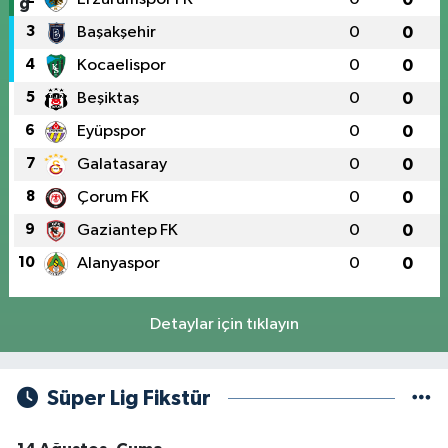
3
Başakşehir
0
0
4
Kocaelispor
0
0
5
Beşiktaş
0
0
6
Eyüpspor
0
0
7
Galatasaray
0
0
8
Çorum FK
0
0
9
Gaziantep FK
0
0
10
Alanyaspor
0
0
Detaylar için tıklayın
Süper Lig Fikstür