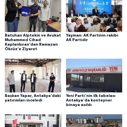
Batuhan Alptekin ve Avukat
Yayman: AK Partinin rakibi
Muhammed Cihad
AK Partidir
Kaplankıran’dan Ramazan
Öksüz’e Ziyaret
Başkan Yapar, Antakya’daki
Yeni Parti'nin ilk tabelası
yatırımları inceledi
Antakya'da konteyner
binaya asıldı