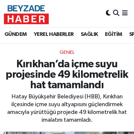
Hava Durumu
GÜNDEM
YEREL HABERLER
SAĞLIK
EĞİTİM
S
Trafik Durumu
GENEL
Süper Lig Puan Durumu ve Fikstür
Kırıkhan’da içme suyu
Tüm Manşetler
projesinde 49 kilometrelik
hat tamamlandı
Son Dakika Haberleri
Hatay Büyükşehir Belediyesi (HBB), Kırıkhan
Haber Arşivi
ilçesinde içme suyu altyapısını güçlendirmek
amacıyla yürüttüğü projede 49 kilometrelik hat
imalatını tamamladı.