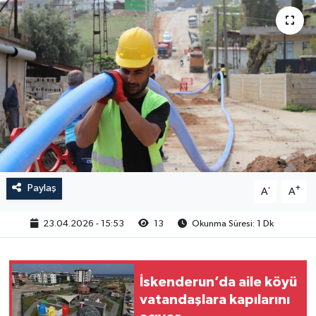
Paylaş
-
+
A
A
23.04.2026 - 15:53
13
Okunma Süresi: 1 Dk
İskenderun’da aile köyü
vatandaşlara kapılarını