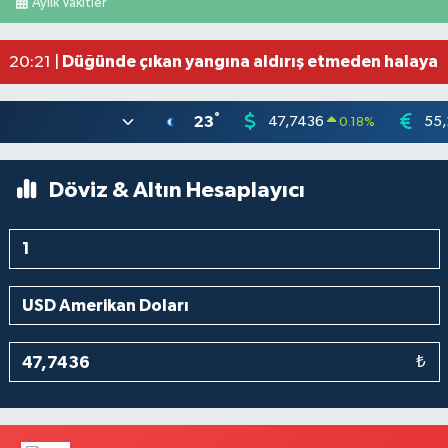
Aylık Vakitler
Salah'ın maaşı açıklandı! İşte devasa ücret
21:17 |
Feci motosiklet kazası: 72 yaşındaki sürücü haya
20:55 |
Düğünde çıkan yangına aldırış etmeden halaya 
20:21 |
°
23
47,7436
55,
0.18
%
Döviz & Altın Hesaplayıcı
₺