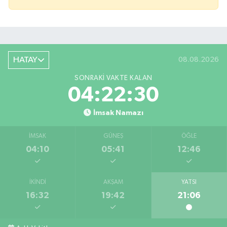
HATAY
08.08.2026
SONRAKI VAKTE KALAN
04:22:30
İmsak Namazı
İMSAK
GÜNEŞ
ÖĞLE
04:10
05:41
12:46
İKINDI
AKŞAM
YATSI
16:32
19:42
21:06
Bahçede yaşanan yangında alevler 2 otomobile 
10:39 |
Antakya'da evlere giren yılanlar yakalandı
10:15 |