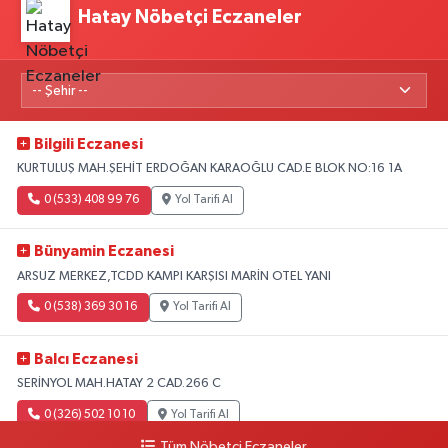
Hatay Nöbetçi Eczaneler
Bilgili Eczanesi
KURTULUŞ MAH.ŞEHİT ERDOĞAN KARAOĞLU CAD.E BLOK NO:16 1A
0 (533) 408 99 76
Yol Tarifi Al
Bünyamin Eczanesi
ARSUZ MERKEZ,TCDD KAMPI KARŞISI MARİN OTEL YANI
0 (538) 369 30 16
Yol Tarifi Al
Balcı Eczanesi
SERİNYOL MAH.HATAY 2 CAD.266 C
0 (326) 502 10 10
Yol Tarifi Al
Tüm Nöbetçi Eczaneler