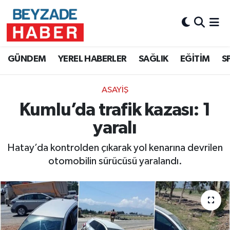
Hava Durumu
GÜNDEM
YEREL HABERLER
SAĞLIK
EĞİTİM
S
Trafik Durumu
ASAYİŞ
Süper Lig Puan Durumu ve Fikstür
Kumlu’da trafik kazası: 1
Tüm Manşetler
yaralı
Son Dakika Haberleri
Hatay’da kontrolden çıkarak yol kenarına devrilen
otomobilin sürücüsü yaralandı.
Haber Arşivi