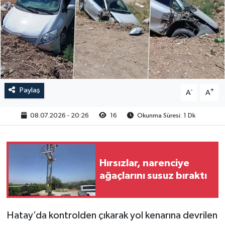
Paylaş
-
+
A
A
08.07.2026 - 20:26
16
Okunma Süresi: 1 Dk
Hırsızlar, narenciye
ağaçlarını susuz bıraktı
Hatay’da kontrolden çıkarak yol kenarına devrilen