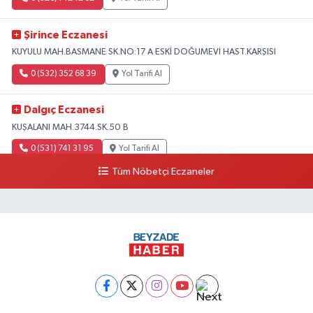
Şirince Eczanesi
KUYULU MAH.BASMANE SK.NO:17 A ESKİ DOĞUMEVİ HAST.KARŞISI
0 (532) 352 68 39
Yol Tarifi Al
Dalgıç Eczanesi
KUŞALANI MAH.3744.SK.50 B
0 (531) 741 31 95
Yol Tarifi Al
Tüm Nöbetçi Eczaneler
Tecirli Eczanesi
YENİ MAH.ATATÜRK CAD.68 A
0 (326) 413 33 03
Yol Tarifi Al
Imge Eczanesi
İskenderun-antakya yolu üzeri Serinyol Mah. Büyükdalyan Konteyner Kent
önü
0 (542) 312 92 60
Yol Tarifi Al