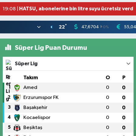
Otoyolda tehlikeli yük taşıyan tır, jandarmanın
19:51 |
HATSU, abonelerine bin litre suyu ücretsiz verdi
19:08 |
°
22
47,6704
55,0
0
%
Süper Lig Puan Durumu
Süper Lig
#
Takım
O
P
1
Amed
0
0
2
Erzurumspor FK
0
0
3
Başakşehir
0
0
4
Kocaelispor
0
0
5
Beşiktaş
0
0