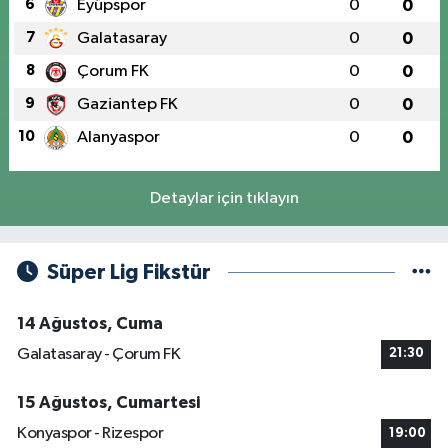
6
Eyüpspor
0
0
7
Galatasaray
0
0
8
Çorum FK
0
0
9
Gaziantep FK
0
0
10
Alanyaspor
0
0
Detaylar için tıklayın
Süper Lig Fikstür
14 Ağustos, Cuma
Galatasaray - Çorum FK
21:30
15 Ağustos, Cumartesi
Konyaspor - Rizespor
19:00