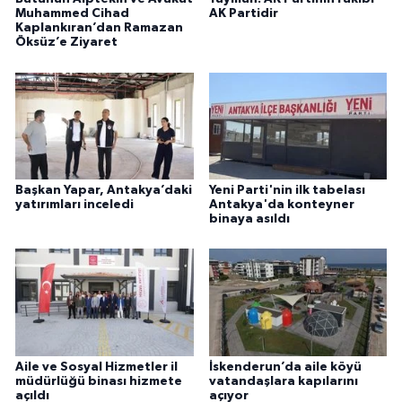
Muhammed Cihad
AK Partidir
Kaplankıran’dan Ramazan
Öksüz’e Ziyaret
Başkan Yapar, Antakya’daki
Yeni Parti'nin ilk tabelası
yatırımları inceledi
Antakya'da konteyner
binaya asıldı
Aile ve Sosyal Hizmetler il
İskenderun’da aile köyü
müdürlüğü binası hizmete
vatandaşlara kapılarını
açıldı
açıyor