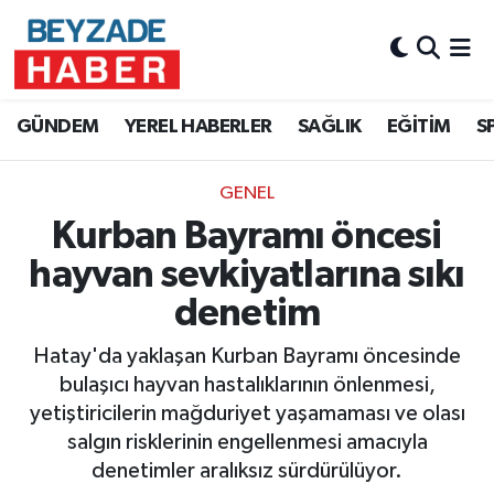
Hava Durumu
GÜNDEM
YEREL HABERLER
SAĞLIK
EĞİTİM
S
Trafik Durumu
GENEL
Süper Lig Puan Durumu ve Fikstür
Kurban Bayramı öncesi
Tüm Manşetler
hayvan sevkiyatlarına sıkı
denetim
Son Dakika Haberleri
Hatay'da yaklaşan Kurban Bayramı öncesinde
Haber Arşivi
bulaşıcı hayvan hastalıklarının önlenmesi,
yetiştiricilerin mağduriyet yaşamaması ve olası
salgın risklerinin engellenmesi amacıyla
denetimler aralıksız sürdürülüyor.