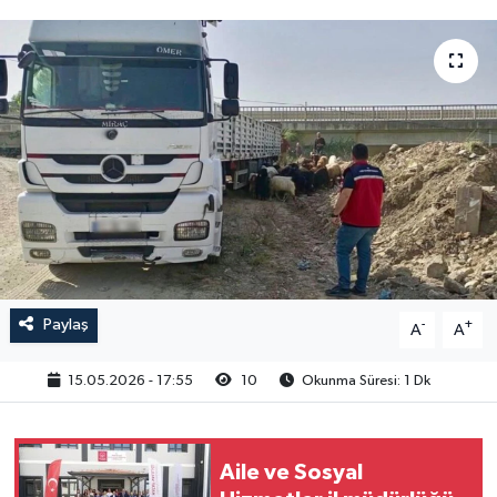
Paylaş
-
+
A
A
15.05.2026 - 17:55
10
Okunma Süresi: 1 Dk
Aile ve Sosyal