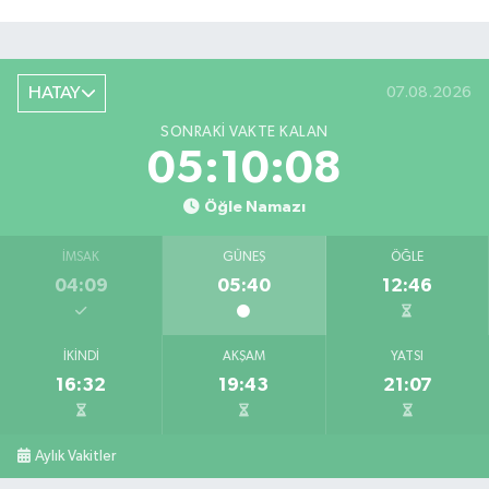
HATAY
07.08.2026
SONRAKI VAKTE KALAN
05:10:07
Öğle Namazı
İMSAK
GÜNEŞ
ÖĞLE
04:09
05:40
12:46
İKINDI
AKŞAM
YATSI
16:32
19:43
21:07
Salah'ın maaşı açıklandı! İşte devasa ücret
21:17 |
Feci motosiklet kazası: 72 yaşındaki sürücü haya
20:55 |
Aylık Vakitler
Düğünde çıkan yangına aldırış etmeden halaya 
20:21 |