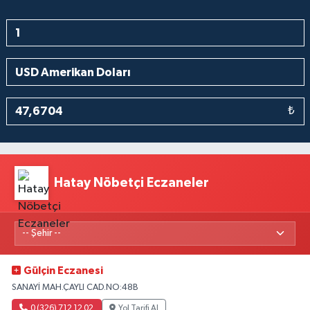
₺
Hatay Nöbetçi Eczaneler
Gülçin Eczanesi
SANAYİ MAH.ÇAYLI CAD.NO:48B
0 (326) 712 12 02
Yol Tarifi Al