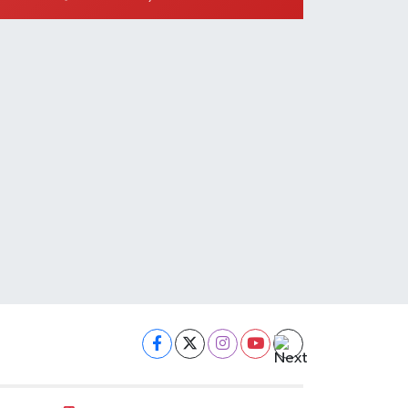
Ayça Eczanesi
ENİZCİLER MAH.ATATÜRK 1 CAD.NO:22 B
0 (554) 802 00 31
Yol Tarifi Al
Denizcan Eczanesi
ARILAR MAHALLESİ GÜNDÜZ CADDESİ 18 A
0 (326) 512 36 47
Yol Tarifi Al
Akdoğan Eczanesi
UZEYTEPE MAH.2697 ADA 12 PARSEL 2906 CAD.HATAY
ĞİTİM ARAŞTIRMA HASTANESİ KARŞISI
0 (538) 399 46 22
Yol Tarifi Al
Şenel Eczanesi
UMUNE MAH.DR.SADIK AHMET CAD.196 B GELİŞİM
ASTANESİ KARŞISI
0 (326) 618 32 32
Yol Tarifi Al