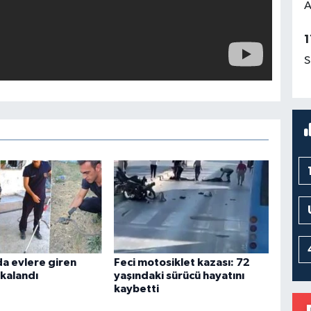
A
1
S
a evlere giren
Feci motosiklet kazası: 72
akalandı
yaşındaki sürücü hayatını
kaybetti