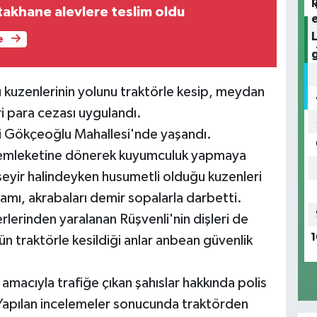
akhane alevlere teslim oldu
e
 kuzenlerinin yolunu traktörle kesip, meydan
i para cezası uygulandı.
si Gökçeoğlu Mahallesi'nde yaşandı.
 memleketine dönerek kuyumculuk yapmaya
seyir halindeyken husumetli olduğu kuzenleri
damı, akrabaları demir sopalarla darbetti.
rlerinden yaralanan Rüşvenli'nin dişleri de
1
nün traktörle kesildiği anlar anbean güvenlik
macıyla trafiğe çıkan şahıslar hakkında polis
. Yapılan incelemeler sonucunda traktörden