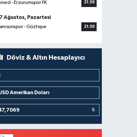
med - Erzurumspor FK
21:30
7 Ağustos, Pazartesi
amsunspor - Göztepe
21:30
Döviz & Altın Hesaplayıcı
₺