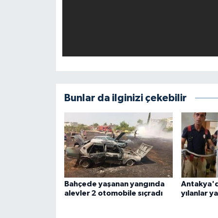
Bunlar da ilginizi çekebilir
Bahçede yaşanan yangında
Antakya'd
alevler 2 otomobile sıçradı
yılanlar y