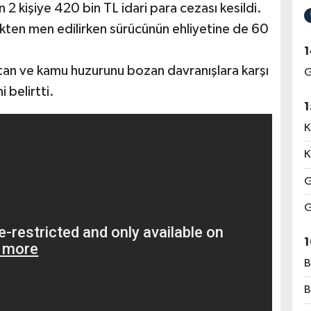
 kişiye 420 bin TL idari para cezası kesildi.
kten men edilirken sürücünün ehliyetine de 60
1
e atan ve kamu huzurunu bozan davranışlara karşı
G
 belirtti.
1
K
K
G
G
1
B
B