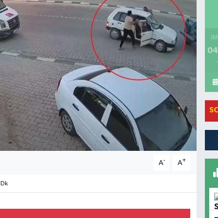
İM
04
S
-
+
A
A
 Dk