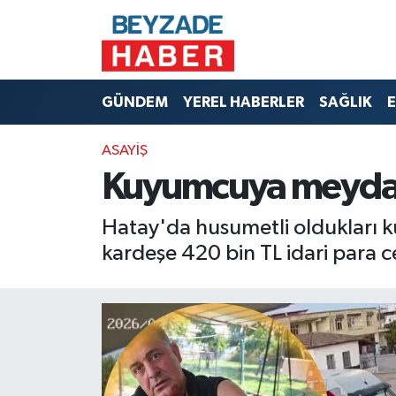
Hava Durumu
GÜNDEM
YEREL HABERLER
SAĞLIK
E
Trafik Durumu
ASAYİŞ
Süper Lig Puan Durumu ve Fikstür
Kuyumcuya meydan 
Tüm Manşetler
Hatay'da husumetli oldukları k
Son Dakika Haberleri
kardeşe 420 bin TL idari para c
Haber Arşivi