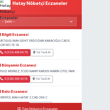
Hatay Nöbetçi Eczaneler
Bilgili Eczanesi
URTULUŞ MAH.ŞEHİT ERDOĞAN KARAOĞLU CAD.E
LOK NO:16 1A
0 (533) 408 99 76
Yol Tarifi Al
Bünyamin Eczanesi
RSUZ MERKEZ,TCDD KAMPI KARŞISI MARİN OTEL YANI
0 (538) 369 30 16
Yol Tarifi Al
Balcı Eczanesi
ERİNYOL MAH.HATAY 2 CAD.266 C
0 (326) 502 10 10
Yol Tarifi Al
Tüm Nöbetçi Eczaneler