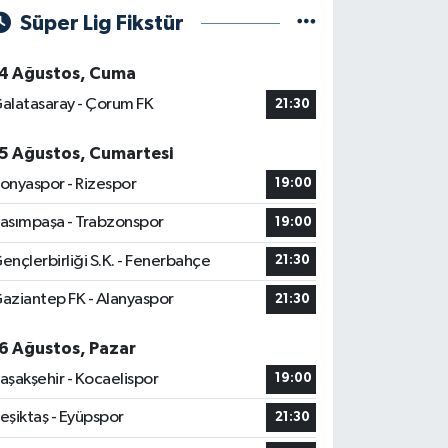
Süper Lig Fikstür
4 Ağustos, Cuma
alatasaray - Çorum FK
21:30
5 Ağustos, Cumartesi
onyaspor - Rizespor
19:00
asımpaşa - Trabzonspor
19:00
ençlerbirliği S.K. - Fenerbahçe
21:30
aziantep FK - Alanyaspor
21:30
6 Ağustos, Pazar
aşakşehir - Kocaelispor
19:00
eşiktaş - Eyüpspor
21:30