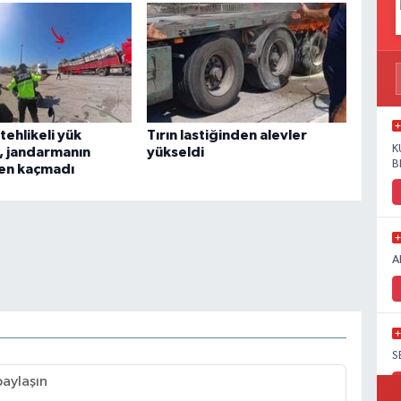
ehlikeli yük
Tırın lastiğinden alevler
K
r, jandarmanın
yükseldi
B
en kaçmadı
A
S