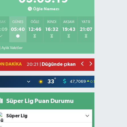
Öğle Namazı
SAK
GÜNEŞ
ÖĞLE
İKINDI
AKŞAM
YATSI
:09
05:40
12:46
16:32
19:43
21:07
Bahçede yaşanan yangında alevler 2 
10:39 |
Antakya'da evlere giren yılanlar yaka
10:15 |
Aylık Vakitler
Salah'ın maaşı açıklandı! İşte devasa 
21:17 |
Feci motosiklet kazası: 72 yaşındaki 
20:55 |
ON DAKIKA
Düğünde çıkan yangına aldırış etmed
20:21 |
°
33
47,7069
55,02
0.17
%
Süper Lig Puan Durumu
Süper Lig