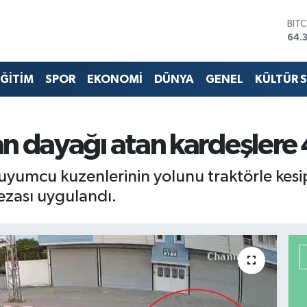
DO
47,
EU
55,
ĞİTİM
SPOR
EKONOMİ
DÜNYA
GENEL
KÜLTÜR 
STE
64,
GRA
657
BİS
dayağı atan kardeşlere 4
13.
BIT
uyumcu kuzenlerinin yolunu traktörle kes
64.
ezası uygulandı.