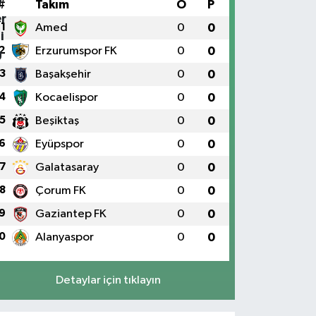
#
Takım
O
P
1
Amed
0
0
2
Erzurumspor FK
0
0
3
Başakşehir
0
0
4
Kocaelispor
0
0
5
Beşiktaş
0
0
6
Eyüpspor
0
0
7
Galatasaray
0
0
8
Çorum FK
0
0
9
Gaziantep FK
0
0
0
Alanyaspor
0
0
Detaylar için tıklayın