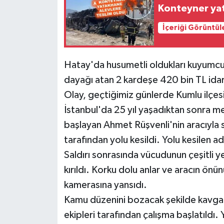
Konteyner yat
İçeriği Görüntül
Hatay'da husumetli oldukları kuyumcu
dayağı atan 2 kardeşe 420 bin TL idar
Olay, geçtiğimiz günlerde Kumlu ilçe
İstanbul'da 25 yıl yaşadıktan sonra
başlayan Ahmet Rüşvenli'nin aracıyla 
tarafından yolu kesildi. Yolu kesilen a
Saldırı sonrasında vücudunun çeşitli ye
kırıldı. Korku dolu anlar ve aracın önü
kamerasına yansıdı.
Kamu düzenini bozacak şekilde kavga a
ekipleri tarafından çalışma başlatıldı