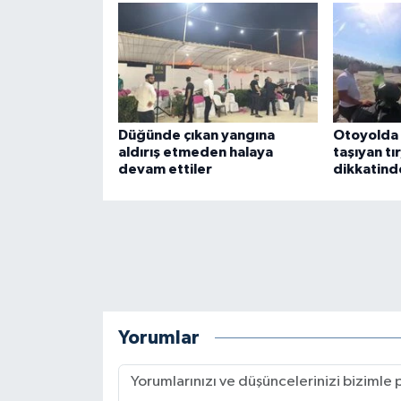
Düğünde çıkan yangına
Otoyolda t
aldırış etmeden halaya
taşıyan tı
devam ettiler
dikkatind
Yorumlar