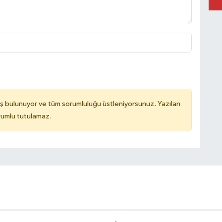
D
S
ş bulunuyor ve tüm sorumluluğu üstleniyorsunuz. Yazılan
rumlu tutulamaz.
K
E
N
H