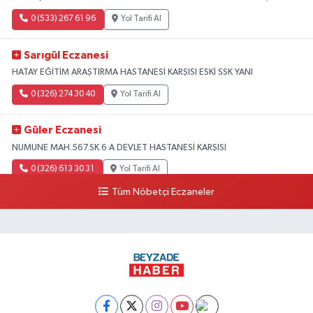
0 (533) 267 61 96
Yol Tarifi Al
Sarıgül Eczanesi
HATAY EĞİTİM ARAŞTIRMA HASTANESİ KARŞISI ESKİ SSK YANI
0 (326) 274 30 40
Yol Tarifi Al
Güler Eczanesi
NUMUNE MAH.567.SK.6 A DEVLET HASTANESİ KARŞISI
0 (326) 613 30 31
Yol Tarifi Al
Tüm Nöbetçi Eczaneler
Ayet Eczanesi
Fatikli Mah. M. Cavit Alkan Cad. No:3 B Altınözü
0 (326) 311 32 02
Yol Tarifi Al
Başak Eczanesi
KARAAĞAÇ ŞARKKONAK MAH.593.SK.2 A