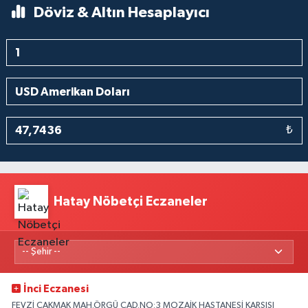
Döviz & Altın Hesaplayıcı
₺
Hatay Nöbetçi Eczaneler
İnci Eczanesi
FEVZİ ÇAKMAK MAH.ÖRGÜ CAD.NO:3 MOZAİK HASTANESİ KARŞISI