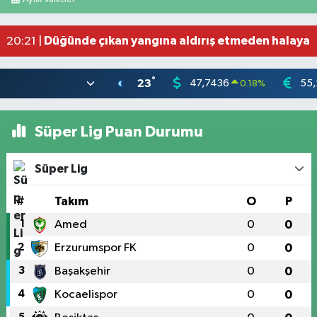
Salah'ın maaşı açıklandı! İşte devasa ücret
21:17 |
Feci motosiklet kazası: 72 yaşındaki sürücü haya
20:55 |
Düğünde çıkan yangına aldırış etmeden halaya 
20:21 |
°
23
47,7436
55,
0.18
%
Süper Lig Puan Durumu
Süper Lig
#
Takım
O
P
1
Amed
0
0
2
Erzurumspor FK
0
0
3
Başakşehir
0
0
4
Kocaelispor
0
0