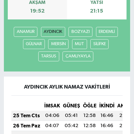
AKŞAM
YATSI
19:52
21:15
ANAMUR
AYDINCIK
BOZYAZI
ERDEMLİ
GÜLNAR
MERSİN
MUT
SİLİFKE
TARSUS
ÇAMLIYAYLA
AYDINCIK AYLIK NAMAZ VAKITLERI
İMSAK
GÜNEŞ
ÖĞLE
İKINDI
AKŞA
25 Tem Cts
04:06
05:41
12:58
16:46
20:05
26 Tem Paz
04:07
05:42
12:58
16:46
20:05