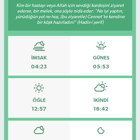
Kim bir hastayı veya Allah için sevdiği kardeşini ziyaret
ederse, bir melek, ona şöyle nidâ eder: "Ne iyi yaptın,
yürüdüğün yol ne hoş, (bu ziyaretle) Cennet'te kendine
bir köşk hazırladın!" (Hadis-i şerif)
İMSAK
GÜNEŞ
04:23
05:53
ÖĞLE
İKINDI
12:57
16:42