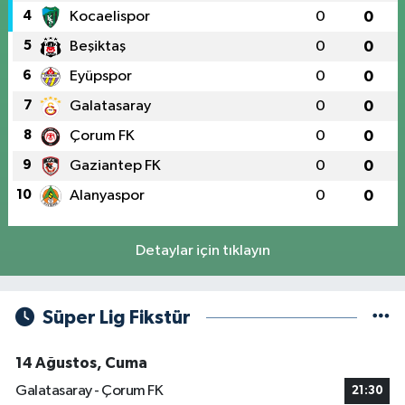
4
Kocaelispor
0
0
5
Beşiktaş
0
0
6
Eyüpspor
0
0
7
Galatasaray
0
0
8
Çorum FK
0
0
9
Gaziantep FK
0
0
10
Alanyaspor
0
0
Detaylar için tıklayın
Süper Lig Fikstür
14 Ağustos, Cuma
Galatasaray - Çorum FK
21:30