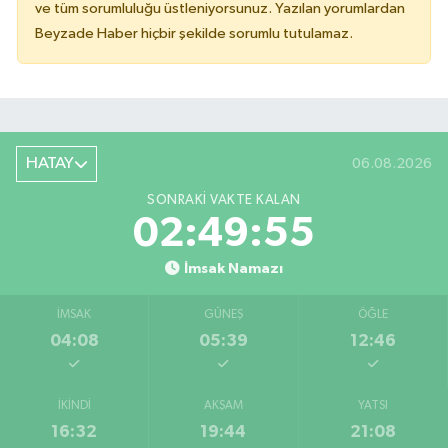
ve tüm sorumluluğu üstleniyorsunuz. Yazılan yorumlardan
Beyzade Haber hiçbir şekilde sorumlu tutulamaz.
HATAY
06.08.2026
SONRAKI VAKTE KALAN
02:49:55
İmsak Namazı
İMSAK
GÜNEŞ
ÖĞLE
04:08
05:39
12:46
İKINDI
AKŞAM
YATSI
16:32
19:44
21:08