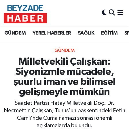
Hava Durumu
GÜNDEM
YEREL HABERLER
SAĞLIK
EĞİTİM
S
Trafik Durumu
GÜNDEM
Süper Lig Puan Durumu ve Fikstür
Milletvekili Çalışkan:
Tüm Manşetler
Siyonizmle mücadele,
şuurlu iman ve bilimsel
Son Dakika Haberleri
gelişmeyle mümkün
Haber Arşivi
Saadet Partisi Hatay Milletvekili Doç. Dr.
Necmettin Çalışkan, Tunus'un başkentindeki Fetih
Camii'nde Cuma namazı sonrası önemli
açıklamalarda bulundu.