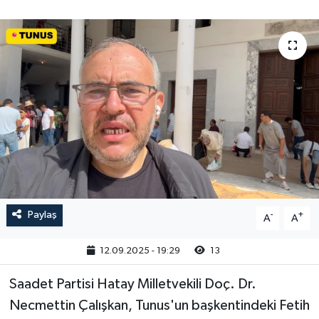
Paylaş
-
+
A
A
12.09.2025 - 19:29
13
Saadet Partisi Hatay Milletvekili Doç. Dr.
Necmettin Çalışkan, Tunus'un başkentindeki Fetih