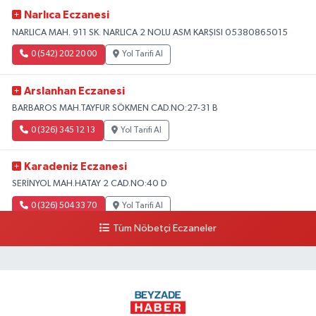
Narlıca Eczanesi
NARLICA MAH. 911 SK. NARLICA 2 NOLU ASM KARŞISI 05380865015
0 (542) 202 20 00
Yol Tarifi Al
Arslanhan Eczanesi
BARBAROS MAH.TAYFUR SÖKMEN CAD.NO:27-31 B
0 (326) 345 12 13
Yol Tarifi Al
Karadeniz Eczanesi
SERİNYOL MAH.HATAY 2 CAD.NO:40 D
0 (326) 504 33 70
Yol Tarifi Al
Tüm Nöbetçi Eczaneler
Hatice Eczanesi
barbaros mah.mithat paşa cad.no:81 a
0 (326) 504 45 56
Yol Tarifi Al