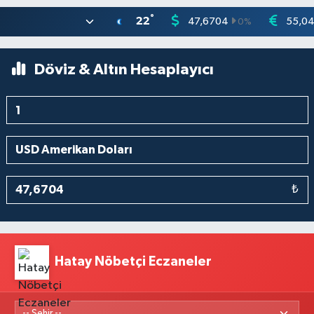
°
22
47,6704
55,0
0
%
Döviz & Altın Hesaplayıcı
₺
Hatay Nöbetçi Eczaneler