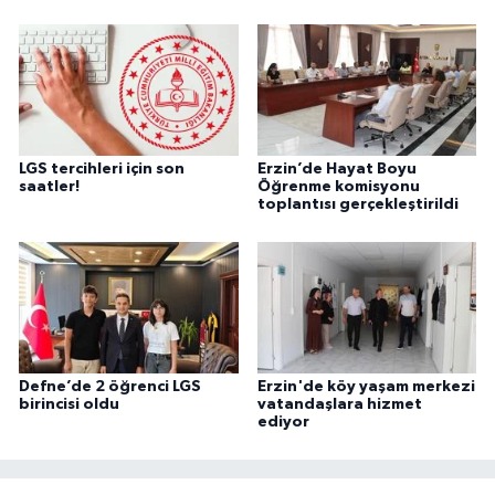
LGS tercihleri için son
Erzin’de Hayat Boyu
saatler!
Öğrenme komisyonu
toplantısı gerçekleştirildi
Defne’de 2 öğrenci LGS
Erzin'de köy yaşam merkezi
birincisi oldu
vatandaşlara hizmet
ediyor