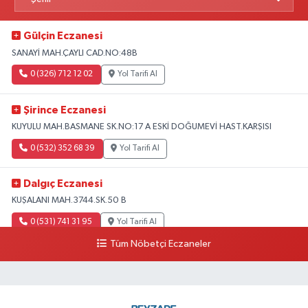
Gülçin Eczanesi
SANAYİ MAH.ÇAYLI CAD.NO:48B
0 (326) 712 12 02
Yol Tarifi Al
Şirince Eczanesi
KUYULU MAH.BASMANE SK.NO:17 A ESKİ DOĞUMEVİ HAST.KARŞISI
0 (532) 352 68 39
Yol Tarifi Al
Dalgıç Eczanesi
KUŞALANI MAH.3744.SK.50 B
0 (531) 741 31 95
Yol Tarifi Al
Tüm Nöbetçi Eczaneler
Tecirli Eczanesi
YENİ MAH.ATATÜRK CAD.68 A
0 (326) 413 33 03
Yol Tarifi Al