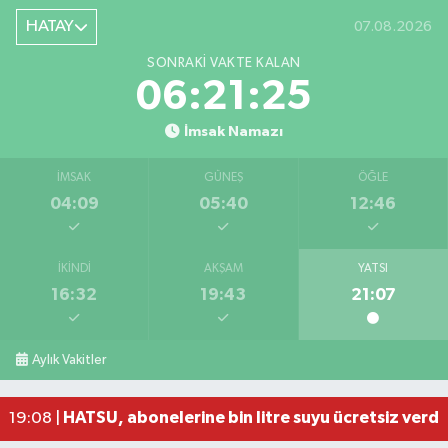
HATAY
07.08.2026
SONRAKI VAKTE KALAN
06:21:24
İmsak Namazı
İMSAK
GÜNEŞ
ÖĞLE
04:09
05:40
12:46
İKINDI
AKŞAM
YATSI
16:32
19:43
21:07
Salah'ın maaşı açıklandı! İşte devasa ücret
21:17 |
Feci motosiklet kazası: 72 yaşındaki sürücü haya
20:55 |
Aylık Vakitler
Düğünde çıkan yangına aldırış etmeden halaya 
20:21 |
Otoyolda tehlikeli yük taşıyan tır, jandarmanın
19:51 |
HATSU, abonelerine bin litre suyu ücretsiz verdi
19:08 |