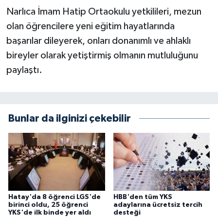
Narlıca İmam Hatip Ortaokulu yetkilileri, mezun
olan öğrencilere yeni eğitim hayatlarında
başarılar dileyerek, onları donanımlı ve ahlaklı
bireyler olarak yetiştirmiş olmanın mutluluğunu
paylaştı.
Bunlar da ilginizi çekebilir
Hatay'da 8 öğrenci LGS'de
HBB'den tüm YKS
birinci oldu, 25 öğrenci
adaylarına ücretsiz tercih
YKS'de ilk binde yer aldı
desteği