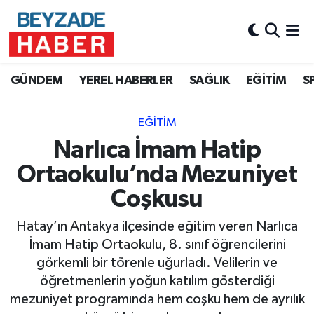
Hava Durumu
GÜNDEM
YEREL HABERLER
SAĞLIK
EĞİTİM
S
Trafik Durumu
EĞİTİM
Süper Lig Puan Durumu ve Fikstür
Narlıca İmam Hatip
Tüm Manşetler
Ortaokulu’nda Mezuniyet
Coşkusu
Son Dakika Haberleri
Hatay’ın Antakya ilçesinde eğitim veren Narlıca
Haber Arşivi
İmam Hatip Ortaokulu, 8. sınıf öğrencilerini
görkemli bir törenle uğurladı. Velilerin ve
öğretmenlerin yoğun katılım gösterdiği
mezuniyet programında hem coşku hem de ayrılık