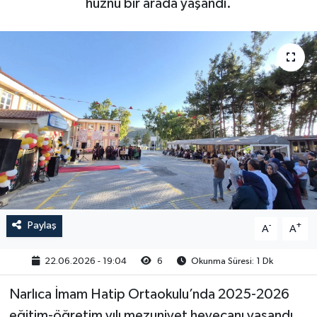
hüznü bir arada yaşandı.
Paylaş
-
+
A
A
22.06.2026 - 19:04
6
Okunma Süresi: 1 Dk
Narlıca İmam Hatip Ortaokulu’nda 2025-2026
eğitim-öğretim yılı mezuniyet heyecanı yaşandı.