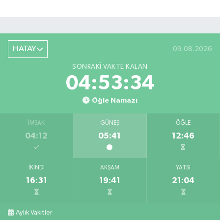
HATAY
09.08.2026
SONRAKI VAKTE KALAN
04:53:34
Öğle Namazı
İMSAK
GÜNEŞ
ÖĞLE
04:12
05:41
12:46
İKINDI
AKŞAM
YATSI
16:31
19:41
21:04
Antakya'da evlere giren yılanlar yakalandı
10:15 |
Salah'ın maaşı açıklandı! İşte devasa ücret
21:17 |
Aylık Vakitler
Feci motosiklet kazası: 72 yaşındaki sürücü haya
20:55 |