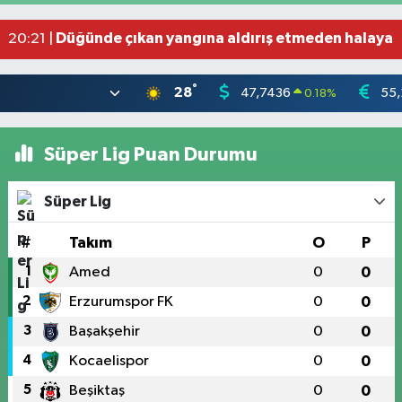
Düğünde çıkan yangına aldırış etmeden halaya 
20:21 |
Bahçede yaşanan yangında alevler 2 otomobile 
10:39 |
°
28
47,7436
55,
0.18
%
Süper Lig Puan Durumu
Süper Lig
#
Takım
O
P
1
Amed
0
0
2
Erzurumspor FK
0
0
3
Başakşehir
0
0
4
Kocaelispor
0
0
5
Beşiktaş
0
0