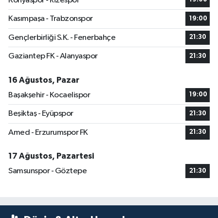
Konyaspor - Rizespor
Kasımpaşa - Trabzonspor
19:00
Gençlerbirliği S.K. - Fenerbahçe
21:30
Gaziantep FK - Alanyaspor
21:30
16 Ağustos, Pazar
Başakşehir - Kocaelispor
19:00
Beşiktaş - Eyüpspor
21:30
Amed - Erzurumspor FK
21:30
17 Ağustos, Pazartesi
Samsunspor - Göztepe
21:30