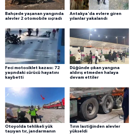
Bahçede yaşanan yangında
Antakya'da evlere giren
alevler 2 otomobile sıçradı
yılanlar yakalandı
Feci motosiklet kazası: 72
Düğünde çıkan yangına
yaşındaki sürücü hayatını
aldırış etmeden halaya
kaybetti
devam ettiler
Otoyolda tehlikeli yük
Tırın lastiğinden alevler
taşıyan tır, jandarmanın
yükseldi