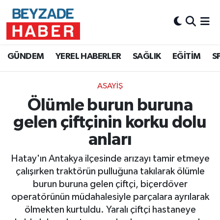
Hava Durumu
GÜNDEM
YEREL HABERLER
SAĞLIK
EĞİTİM
S
Trafik Durumu
ASAYİŞ
Süper Lig Puan Durumu ve Fikstür
Ölümle burun buruna
Tüm Manşetler
gelen çiftçinin korku dolu
anları
Son Dakika Haberleri
Hatay'ın Antakya ilçesinde arızayı tamir etmeye
Haber Arşivi
çalışırken traktörün pulluğuna takılarak ölümle
burun buruna gelen çiftçi, biçerdöver
operatörünün müdahalesiyle parçalara ayrılarak
ölmekten kurtuldu. Yaralı çiftçi hastaneye