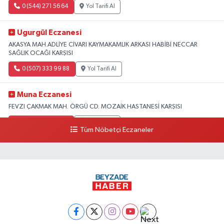
0 (544) 271 56 64
Yol Tarifi Al
Ugurgül Eczanesi
AKASYA MAH.ADLİYE CİVARI KAYMAKAMLIK ARKASI HABİBİ NECCAR
SAĞLIK OCAĞI KARŞISI
0 (507) 333 99 88
Yol Tarifi Al
Muna Eczanesi
FEVZI ÇAKMAK MAH. ÖRGÜ CD. MOZAİK HASTANESİ KARŞISI
0 (326) 215 20 20
Yol Tarifi Al
Tüm Nöbetçi Eczaneler
Umay Eczanesi
KARAAĞAÇ ŞARKKONAK MAH.UĞUR MUMCU 9 CAD.NO:207 A
0 (551) 367 09 10
Yol Tarifi Al
Büşra Sarı Eczanesi
Defne devlet hastanesi karşısı Bostancık Mah.