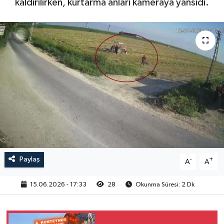
kaldırılırken, kurtarma anları kameraya yansıdı.
Paylaş
-
+
A
A
15.06.2026 - 17:33
28
Okunma Süresi: 2 Dk