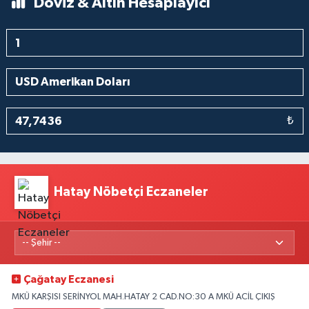
Döviz & Altın Hesaplayıcı
₺
Hatay Nöbetçi Eczaneler
Çağatay Eczanesi
MKÜ KARŞISI SERİNYOL MAH.HATAY 2 CAD.NO:30 A MKÜ ACİL ÇIKIŞ