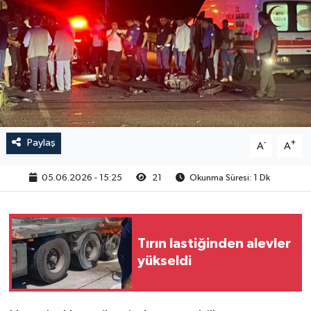
Paylaş
-
+
A
A
05.06.2026 - 15:25
21
Okunma Süresi: 1 Dk
Tırın lastiğinden alevler
yükseldi