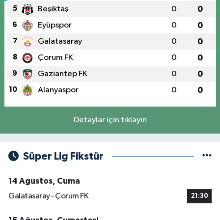
5
Beşiktaş
0
0
6
Eyüpspor
0
0
7
Galatasaray
0
0
8
Çorum FK
0
0
9
Gaziantep FK
0
0
10
Alanyaspor
0
0
Detaylar için tıklayın
Süper Lig Fikstür
14 Ağustos, Cuma
Galatasaray - Çorum FK
21:30