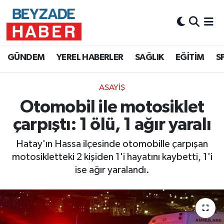
Hava Durumu
GÜNDEM
YEREL HABERLER
SAĞLIK
EĞİTİM
S
Trafik Durumu
ASAYİŞ
Süper Lig Puan Durumu ve Fikstür
Otomobil ile motosiklet
Tüm Manşetler
çarpıştı: 1 ölü, 1 ağır yaralı
Son Dakika Haberleri
Hatay'ın Hassa ilçesinde otomobille çarpışan
motosikletteki 2 kişiden 1'i hayatını kaybetti, 1'i
Haber Arşivi
ise ağır yaralandı.