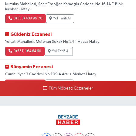
Kurtuluş Mahallesi, Şehit Erdoğan Karaoğlu Caddesi No:16 1A E-Blok
Kırıkhan Hatay
0 (533) 408 99 76
Yol Tarifi Al
Güldeniz Eczanesi
Yolçatı Mahallesi, Metehan Sokak No:24 1 Hassa Hatay
0 (551) 164 64 60
Yol Tarifi Al
Bünyamin Eczanesi
Cumhuriyet 3 Caddesi No:109 A Arsuz Merkez Hatay
0 (538) 369 30 16
Yol Tarifi Al
Tüm Nöbetçi Eczaneler
Balcı Eczanesi
Serinyol Mahallesi, Hatay 2 Caddesi No:266 C Antakya Hatay
0 (326) 502 10 10
Yol Tarifi Al
Ayça Eczanesi