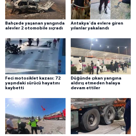
Bahçede yaşanan yangında
Antakya'da evlere giren
alevler 2 otomobile sıçradı
yılanlar yakalandı
Feci motosiklet kazası: 72
Düğünde çıkan yangına
yaşındaki sürücü hayatını
aldırış etmeden halaya
kaybetti
devam ettiler