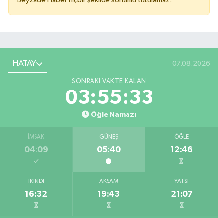
Beyzade Haber hiçbir şekilde sorumlu tutulamaz.
HATAY
07.08.2026
SONRAKI VAKTE KALAN
03:55:33
Öğle Namazı
İMSAK
GÜNEŞ
ÖĞLE
04:09
05:40
12:46
İKINDI
AKŞAM
YATSI
16:32
19:43
21:07
Bahçede yaşanan yangında alevler 2 otomobile 
10:39 |
Antakya'da evlere giren yılanlar yakalandı
10:15 |