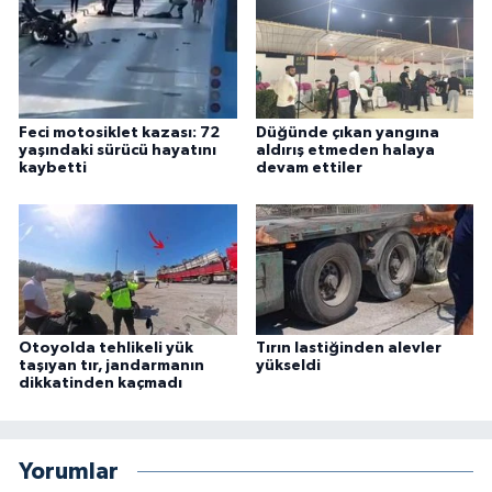
Feci motosiklet kazası: 72
Düğünde çıkan yangına
yaşındaki sürücü hayatını
aldırış etmeden halaya
kaybetti
devam ettiler
Otoyolda tehlikeli yük
Tırın lastiğinden alevler
taşıyan tır, jandarmanın
yükseldi
dikkatinden kaçmadı
Yorumlar