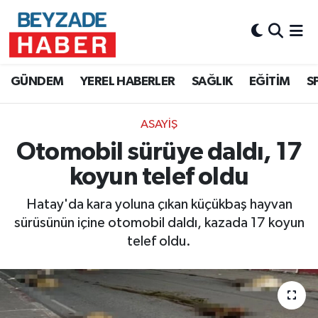
Hava Durumu
GÜNDEM
YEREL HABERLER
SAĞLIK
EĞİTİM
S
Trafik Durumu
ASAYİŞ
Süper Lig Puan Durumu ve Fikstür
Otomobil sürüye daldı, 17
Tüm Manşetler
koyun telef oldu
Son Dakika Haberleri
Hatay'da kara yoluna çıkan küçükbaş hayvan
sürüsünün içine otomobil daldı, kazada 17 koyun
Haber Arşivi
telef oldu.