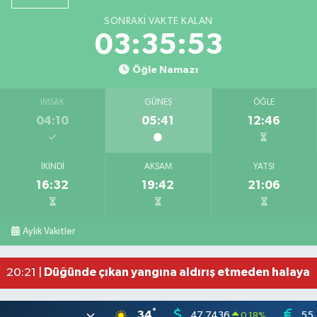
SONRAKI VAKTE KALAN
03:35:53
Öğle Namazı
İMSAK
GÜNEŞ
ÖĞLE
04:10
05:41
12:46
İKINDI
AKŞAM
YATSI
16:32
19:42
21:06
Bahçede yaşanan yangında alevler 2 otomobile 
10:39 |
Antakya'da evlere giren yılanlar yakalandı
10:15 |
Aylık Vakitler
Salah'ın maaşı açıklandı! İşte devasa ücret
21:17 |
Feci motosiklet kazası: 72 yaşındaki sürücü haya
20:55 |
Düğünde çıkan yangına aldırış etmeden halaya 
20:21 |
°
34
47,7436
55
0.18
%