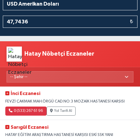
₺
Hatay Nöbetçi Eczaneler
İnci Eczanesi
FEVZİ ÇAKMAK MAH.ÖRGÜ CAD.NO:3 MOZAİK HASTANESİ KARŞISI
0 (533) 267 61 96
Yol Tarifi Al
Sarıgül Eczanesi
HATAY EĞİTİM ARAŞTIRMA HASTANESİ KARŞISI ESKİ SSK YANI