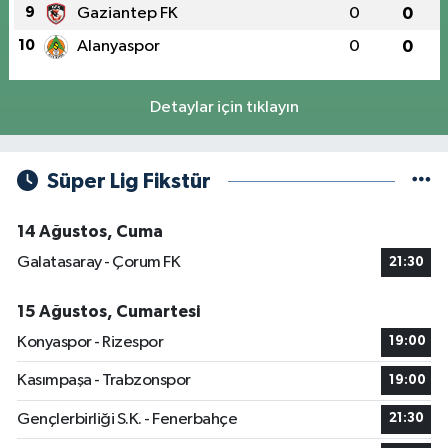
9
Gaziantep FK
0
0
10
Alanyaspor
0
0
Detaylar için tıklayın
Süper Lig Fikstür
14 Ağustos, Cuma
Galatasaray - Çorum FK
21:30
15 Ağustos, Cumartesi
Konyaspor - Rizespor
19:00
Kasımpaşa - Trabzonspor
19:00
Gençlerbirliği S.K. - Fenerbahçe
21:30