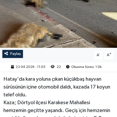
Paylaş
-
+
A
A
23.04.2026 - 11:05
22
Okunma Süresi: 1 Dk
Hatay'da kara yoluna çıkan küçükbaş hayvan
sürüsünün içine otomobil daldı, kazada 17 koyun
telef oldu.
Kaza; Dörtyol ilçesi Karakese Mahallesi
hemzemin geçitte yaşandı. Geçiş için hemzemin