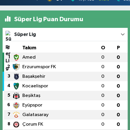
Süper Lig Puan Durumu
Süper Lig
#
Takım
O
P
1
Amed
0
0
2
Erzurumspor FK
0
0
3
Başakşehir
0
0
4
Kocaelispor
0
0
5
Beşiktaş
0
0
6
Eyüpspor
0
0
7
Galatasaray
0
0
8
Çorum FK
0
0