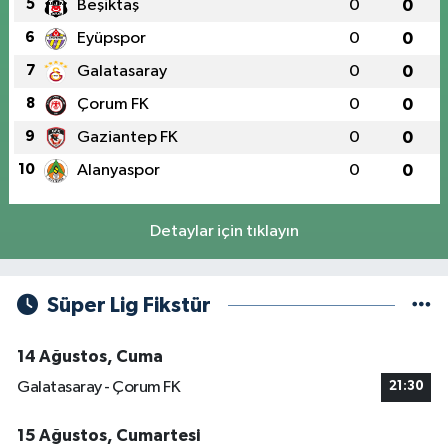
5
Beşiktaş
0
0
6
Eyüpspor
0
0
7
Galatasaray
0
0
8
Çorum FK
0
0
9
Gaziantep FK
0
0
10
Alanyaspor
0
0
Detaylar için tıklayın
Süper Lig Fikstür
14 Ağustos, Cuma
Galatasaray - Çorum FK
21:30
15 Ağustos, Cumartesi