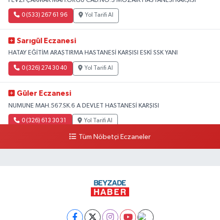
FEVZİ ÇAKMAK MAH.ÖRGÜ CAD.NO:3 MOZAİK HASTANESİ KARŞISI
0 (533) 267 61 96
Yol Tarifi Al
Sarıgül Eczanesi
HATAY EĞİTİM ARAŞTIRMA HASTANESİ KARŞISI ESKİ SSK YANI
0 (326) 274 30 40
Yol Tarifi Al
Güler Eczanesi
NUMUNE MAH.567.SK.6 A DEVLET HASTANESİ KARŞISI
0 (326) 613 30 31
Yol Tarifi Al
Tüm Nöbetçi Eczaneler
Ayet Eczanesi
Fatikli Mah. M. Cavit Alkan Cad. No:3 B Altınözü
0 (326) 311 32 02
Yol Tarifi Al
Başak Eczanesi
KARAAĞAÇ ŞARKKONAK MAH.593.SK.2 A