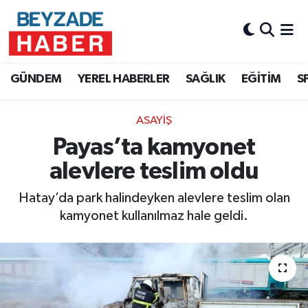
Hava Durumu
GÜNDEM
YEREL HABERLER
SAĞLIK
EĞİTİM
S
Trafik Durumu
ASAYİŞ
Süper Lig Puan Durumu ve Fikstür
Payas’ta kamyonet
Tüm Manşetler
alevlere teslim oldu
Son Dakika Haberleri
Hatay’da park halindeyken alevlere teslim olan
kamyonet kullanılmaz hale geldi.
Haber Arşivi