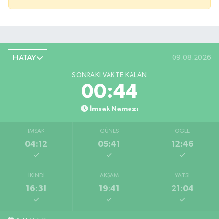
HATAY
09.08.2026
SONRAKI VAKTE KALAN
00:43
İmsak Namazı
İMSAK
GÜNEŞ
ÖĞLE
04:12
05:41
12:46
İKINDI
AKŞAM
YATSI
16:31
19:41
21:04
Bahçede yaşanan yangında alevler 2 otomobile 
10:39 |
Antakya'da evlere giren yılanlar yakalandı
10:15 |