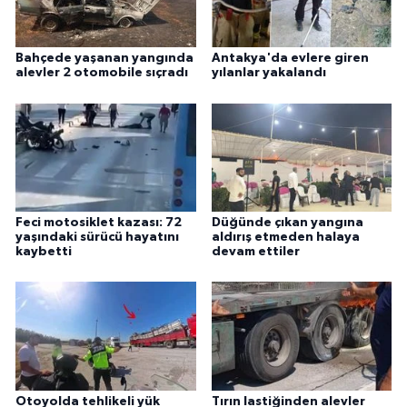
Bahçede yaşanan yangında
Antakya'da evlere giren
alevler 2 otomobile sıçradı
yılanlar yakalandı
Feci motosiklet kazası: 72
Düğünde çıkan yangına
yaşındaki sürücü hayatını
aldırış etmeden halaya
kaybetti
devam ettiler
Otoyolda tehlikeli yük
Tırın lastiğinden alevler