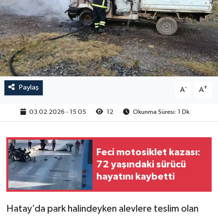
Paylaş
-
+
A
A
03.02.2026 - 15:05
12
Okunma Süresi: 1 Dk
Feci motosiklet kazası:
72 yaşındaki sürücü
hayatını kaybetti
Hatay’da park halindeyken alevlere teslim olan