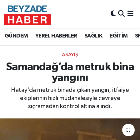
Hava Durumu
GÜNDEM
YEREL HABERLER
SAĞLIK
EĞİTİM
S
Trafik Durumu
ASAYİŞ
Süper Lig Puan Durumu ve Fikstür
Samandağ’da metruk bina
Tüm Manşetler
yangını
Son Dakika Haberleri
Hatay’da metruk binada çıkan yangın, itfaiye
ekiplerinin hızlı müdahalesiyle çevreye
Haber Arşivi
sıçramadan kontrol altına alındı.