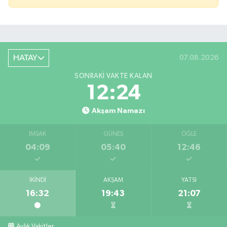
HATAY
07.08.2026
SONRAKI VAKTE KALAN
12:23
Akşam Namazı
İMSAK
GÜNEŞ
ÖĞLE
04:09
05:40
12:46
İKINDI
AKŞAM
YATSI
16:32
19:43
21:07
Bahçede yaşanan yangında alevler 2 otomobile 
10:39 |
Antakya'da evlere giren yılanlar yakalandı
10:15 |
Aylık Vakitler