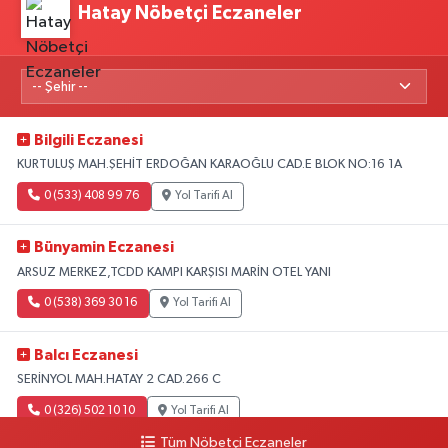
Hatay Nöbetçi Eczaneler
Bilgili Eczanesi
KURTULUŞ MAH.ŞEHİT ERDOĞAN KARAOĞLU CAD.E BLOK NO:16 1A
0 (533) 408 99 76
Yol Tarifi Al
Bünyamin Eczanesi
ARSUZ MERKEZ,TCDD KAMPI KARŞISI MARİN OTEL YANI
0 (538) 369 30 16
Yol Tarifi Al
Balcı Eczanesi
SERİNYOL MAH.HATAY 2 CAD.266 C
0 (326) 502 10 10
Yol Tarifi Al
Tüm Nöbetçi Eczaneler