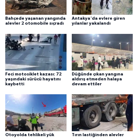
Bahçede yaşanan yangında
Antakya'da evlere giren
alevler 2 otomobile sıçradı
yılanlar yakalandı
Feci motosiklet kazası: 72
Düğünde çıkan yangına
yaşındaki sürücü hayatını
aldırış etmeden halaya
kaybetti
devam ettiler
Otoyolda tehlikeli yük
Tırın lastiğinden alevler