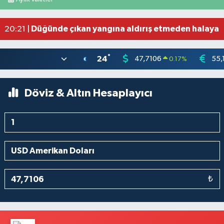
Salah'ın maaşı açıklandı! İşte devasa ücret
21:17 |
Feci motosiklet kazası: 72 yaşındaki sürücü haya
20:55 |
Düğünde çıkan yangına aldırış etmeden halaya 
20:21 |
°
24
47,7106
55,
0.17
%
Döviz & Altın Hesaplayıcı
₺