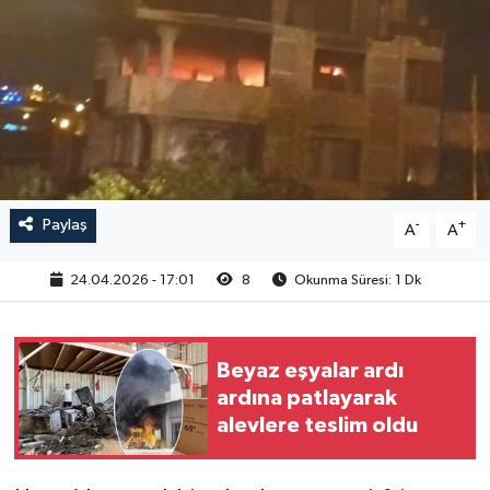
Paylaş
-
+
A
A
24.04.2026 - 17:01
8
Okunma Süresi: 1 Dk
Beyaz eşyalar ardı
ardına patlayarak
alevlere teslim oldu