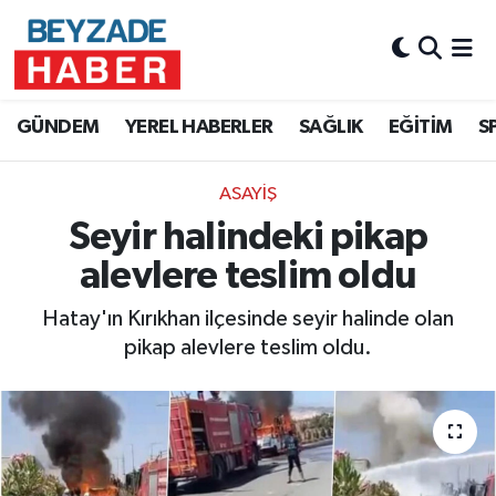
Hava Durumu
GÜNDEM
YEREL HABERLER
SAĞLIK
EĞİTİM
S
Trafik Durumu
ASAYİŞ
Süper Lig Puan Durumu ve Fikstür
Seyir halindeki pikap
Tüm Manşetler
alevlere teslim oldu
Son Dakika Haberleri
Hatay'ın Kırıkhan ilçesinde seyir halinde olan
pikap alevlere teslim oldu.
Haber Arşivi