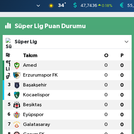
°
34
47,7436
55
0.18
%
Süper Lig Puan Durumu
Süper Lig
#
Takım
O
P
1
Amed
0
0
2
Erzurumspor FK
0
0
3
Başakşehir
0
0
4
Kocaelispor
0
0
5
Beşiktaş
0
0
6
Eyüpspor
0
0
7
Galatasaray
0
0