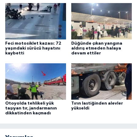
Feci motosiklet kazası: 72
Düğünde çıkan yangına
yaşındaki sürücü hayatını
aldırış etmeden halaya
kaybetti
devam ettiler
Otoyolda tehlikeli yük
Tırın lastiğinden alevler
taşıyan tır, jandarmanın
yükseldi
dikkatinden kaçmadı