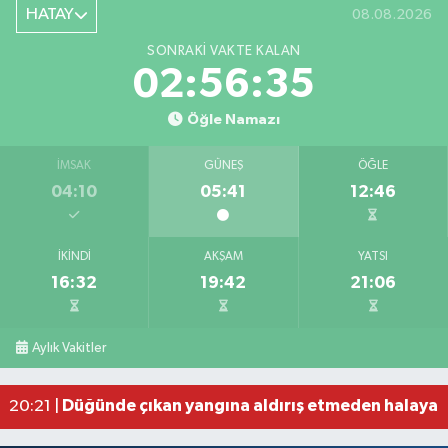
HATAY
08.08.2026
SONRAKI VAKTE KALAN
02:56:35
Öğle Namazı
İMSAK
GÜNEŞ
ÖĞLE
04:10
05:41
12:46
İKINDI
AKŞAM
YATSI
16:32
19:42
21:06
Bahçede yaşanan yangında alevler 2 otomobile 
10:39 |
Antakya'da evlere giren yılanlar yakalandı
10:15 |
Aylık Vakitler
Salah'ın maaşı açıklandı! İşte devasa ücret
21:17 |
Feci motosiklet kazası: 72 yaşındaki sürücü haya
20:55 |
Düğünde çıkan yangına aldırış etmeden halaya 
20:21 |