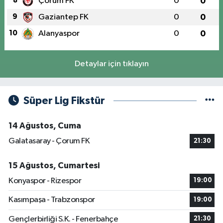
8
Çorum FK
0
0
9
Gaziantep FK
0
0
10
Alanyaspor
0
0
Detaylar için tıklayın
Süper Lig Fikstür
14 Ağustos, Cuma
Galatasaray - Çorum FK
21:30
15 Ağustos, Cumartesi
Konyaspor - Rizespor
19:00
Kasımpaşa - Trabzonspor
19:00
Gençlerbirliği S.K. - Fenerbahçe
21:30