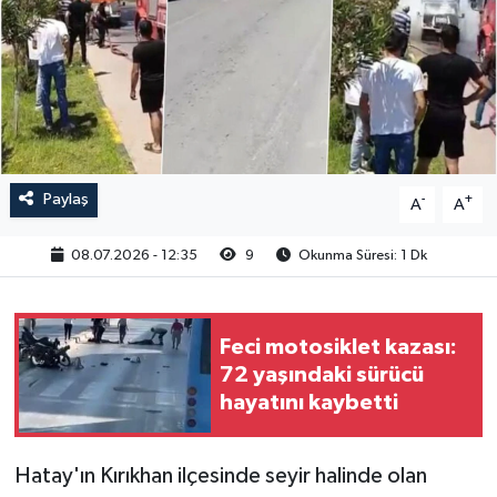
Paylaş
-
+
A
A
08.07.2026 - 12:35
9
Okunma Süresi: 1 Dk
Feci motosiklet kazası:
72 yaşındaki sürücü
hayatını kaybetti
Hatay'ın Kırıkhan ilçesinde seyir halinde olan