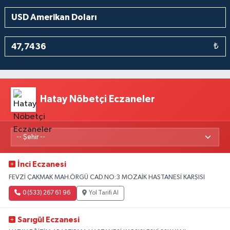
₺
Hatay Nöbetçi Eczaneler
İnci Eczanesi
FEVZİ ÇAKMAK MAH.ÖRGÜ CAD.NO:3 MOZAİK HASTANESİ KARŞISI
0 (533) 267 61 96
Yol Tarifi Al
Sarıgül Eczanesi