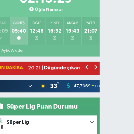
Öğle Namazı
SAK
GÜNEŞ
ÖĞLE
İKINDI
AKŞAM
YATSI
:09
05:40
12:46
16:32
19:43
21:07
Bahçede yaşanan yangında alevler 2 
10:39 |
Antakya'da evlere giren yılanlar yaka
10:15 |
Aylık Vakitler
Salah'ın maaşı açıklandı! İşte devasa 
21:17 |
Feci motosiklet kazası: 72 yaşındaki 
20:55 |
ON DAKIKA
Düğünde çıkan yangına aldırış etmed
20:21 |
°
33
47,7069
55,02
0.17
%
Süper Lig Puan Durumu
Süper Lig