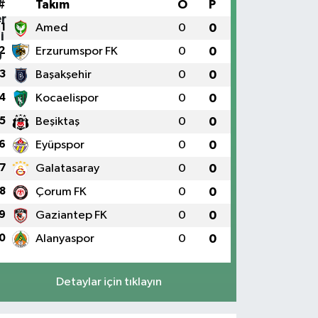
#
Takım
O
P
1
Amed
0
0
2
Erzurumspor FK
0
0
3
Başakşehir
0
0
4
Kocaelispor
0
0
5
Beşiktaş
0
0
6
Eyüpspor
0
0
7
Galatasaray
0
0
8
Çorum FK
0
0
9
Gaziantep FK
0
0
0
Alanyaspor
0
0
Detaylar için tıklayın