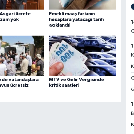
 Asgari ücrete
Emekli maaş farkının
 zam yok
hesaplara yatacağı tarih
1
açıklandı!
G
1
K
K
G
de vatandaşlara
MTV ve Gelir Vergisinde
avun ücretsiz
kritik saatler!
G
1
B
B