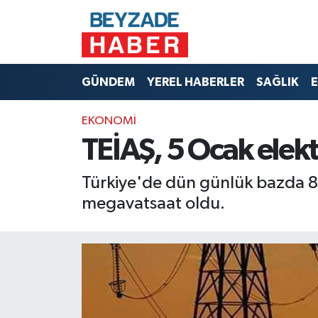
Hava Durumu
GÜNDEM
YEREL HABERLER
SAĞLIK
E
Trafik Durumu
EKONOMİ
Süper Lig Puan Durumu ve Fikstür
TEİAŞ, 5 Ocak elektr
Tüm Manşetler
Türkiye'de dün günlük bazda 86
Son Dakika Haberleri
megavatsaat oldu.
Haber Arşivi