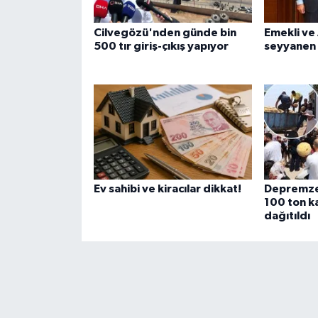
Cilvegözü'nden günde bin
Emekli ve
500 tır giriş-çıkış yapıyor
seyyanen
Ev sahibi ve kiracılar dikkat!
Depremze
100 ton k
dağıtıldı