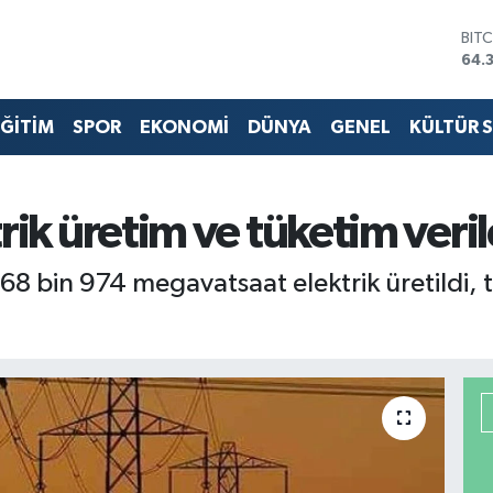
BIT
64.
DO
47,
ĞİTİM
SPOR
EKONOMİ
DÜNYA
GENEL
KÜLTÜR 
EU
55,
STE
64,
GRA
ik üretim ve tüketim verile
657
BİS
8 bin 974 megavatsaat elektrik üretildi, t
13.