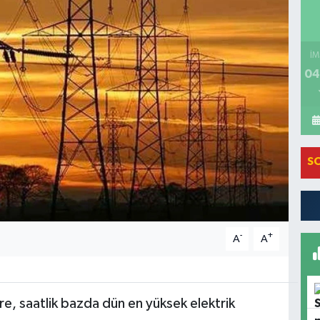
İM
04
S
-
+
A
A
öre, saatlik bazda dün en yüksek elektrik