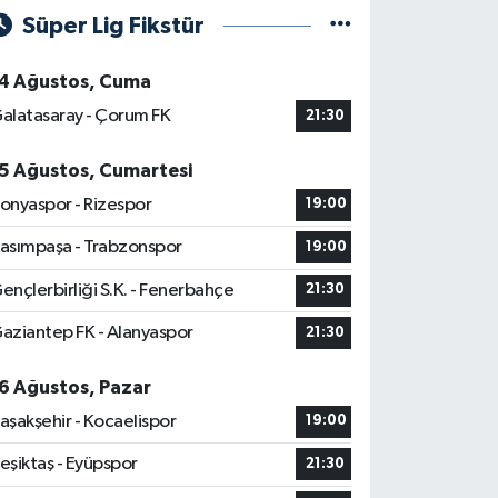
Süper Lig Fikstür
4 Ağustos, Cuma
alatasaray - Çorum FK
21:30
5 Ağustos, Cumartesi
onyaspor - Rizespor
19:00
asımpaşa - Trabzonspor
19:00
ençlerbirliği S.K. - Fenerbahçe
21:30
aziantep FK - Alanyaspor
21:30
6 Ağustos, Pazar
aşakşehir - Kocaelispor
19:00
eşiktaş - Eyüpspor
21:30