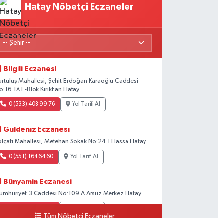
Hatay Nöbetçi Eczaneler
Bilgili Eczanesi
urtuluş Mahallesi, Şehit Erdoğan Karaoğlu Caddesi
o:16 1A E-Blok Kırıkhan Hatay
0 (533) 408 99 76
Yol Tarifi Al
Güldeniz Eczanesi
olçatı Mahallesi, Metehan Sokak No:24 1 Hassa Hatay
0 (551) 164 64 60
Yol Tarifi Al
Bünyamin Eczanesi
umhuriyet 3 Caddesi No:109 A Arsuz Merkez Hatay
0 (538) 369 30 16
Yol Tarifi Al
Tüm Nöbetçi Eczaneler