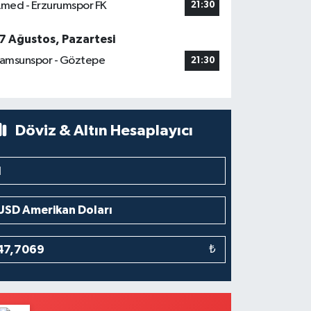
med - Erzurumspor FK
21:30
7 Ağustos, Pazartesi
amsunspor - Göztepe
21:30
Döviz & Altın Hesaplayıcı
₺