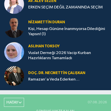
AV. ALEV SEZEN
ERKEN SEÇİM DEĞİL ZAMANINDA SEÇİM
NIZAMETTIN DURAN
Kişi, Hesap Gününe İnanmıyorsa Dilediğini
Yapsın! (1)
ASLIHAN TOKSOY
Vuslat Derneği 2026 Vacip Kurban
Hazırlıklarını Tamamladı
DOÇ. DR. NECMETTIN ÇALIŞKAN
Ramazan'a Veda Ederken…
HATAY
07.08.2026