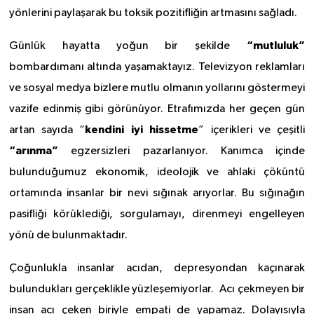
yönlerini paylaşarak bu toksik pozitifliğin artmasını sağladı.
“mutluluk”
Günlük hayatta yoğun bir şekilde
bombardımanı altında yaşamaktayız. Televizyon reklamları
ve sosyal medya bizlere mutlu olmanın yollarını göstermeyi
vazife edinmiş gibi görünüyor. Etrafımızda her geçen gün
kendini iyi hissetme
artan sayıda “
” içerikleri ve çeşitli
“arınma”
egzersizleri pazarlanıyor. Kanımca içinde
bulunduğumuz ekonomik, ideolojik ve ahlaki çöküntü
ortamında insanlar bir nevi sığınak arıyorlar. Bu sığınağın
pasifliği körüklediği, sorgulamayı, direnmeyi engelleyen
yönü de bulunmaktadır.
Çoğunlukla insanlar acıdan, depresyondan kaçınarak
bulundukları gerçeklikle yüzleşemiyorlar. Acı çekmeyen bir
insan acı çeken biriyle empati de yapamaz. Dolayısıyla