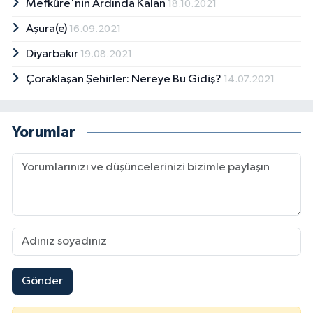
Mefkûre'nin Ardında Kalan
18.10.2021
Aşura(e)
16.09.2021
Diyarbakır
19.08.2021
Çoraklaşan Şehirler: Nereye Bu Gidiş?
14.07.2021
Yorumlar
Gönder