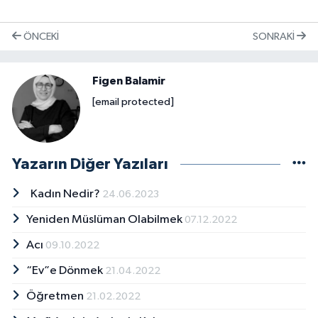
ÖNCEKI
SONRAKI
Figen Balamir
[email protected]
Yazarın Diğer Yazıları
Kadın Nedir?
24.06.2023
Yeniden Müslüman Olabilmek
07.12.2022
Acı
09.10.2022
“Ev”e Dönmek
21.04.2022
Öğretmen
21.02.2022