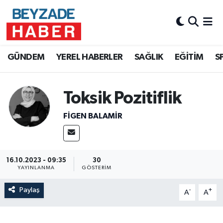
Hava Durumu
GÜNDEM
YEREL HABERLER
SAĞLIK
EĞİTİM
S
Trafik Durumu
Süper Lig Puan Durumu ve Fikstür
Toksik Pozitiflik
Tüm Manşetler
FIGEN BALAMIR
Son Dakika Haberleri
16.10.2023 - 09:35
30
Haber Arşivi
YAYINLANMA
GÖSTERIM
Paylaş
-
+
A
A