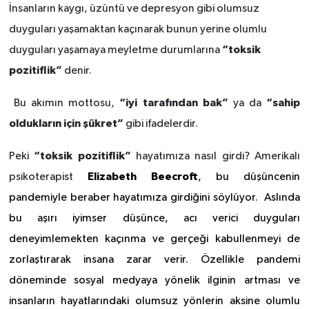
İnsanların kaygı, üzüntü ve depresyon gibi olumsuz
duyguları yaşamaktan kaçınarak bunun yerine olumlu
“toksik
duyguları yaşamaya meyletme durumlarına
pozitiflik”
denir.
“iyi tarafından bak”
“sahip
Bu akımın mottosu,
ya da
oldukların için şükret”
gibi ifadelerdir.
“toksik pozitiflik”
Peki
hayatımıza nasıl girdi? Amerikalı
Elizabeth Beecroft
psikoterapist
, bu düşüncenin
pandemiyle beraber hayatımıza girdiğini söylüyor. Aslında
bu aşırı iyimser düşünce, acı verici duyguları
deneyimlemekten kaçınma ve gerçeği kabullenmeyi de
zorlaştırarak insana zarar verir. Özellikle pandemi
döneminde sosyal medyaya yönelik ilginin artması ve
insanların hayatlarındaki olumsuz yönlerin aksine olumlu