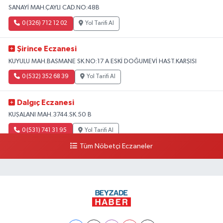
SANAYİ MAH.ÇAYLI CAD.NO:48B
0 (326) 712 12 02
Yol Tarifi Al
Şirince Eczanesi
KUYULU MAH.BASMANE SK.NO:17 A ESKİ DOĞUMEVİ HAST.KARŞISI
0 (532) 352 68 39
Yol Tarifi Al
Dalgıç Eczanesi
KUŞALANI MAH.3744.SK.50 B
0 (531) 741 31 95
Yol Tarifi Al
Tüm Nöbetçi Eczaneler
Tecirli Eczanesi
YENİ MAH.ATATÜRK CAD.68 A
0 (326) 413 33 03
Yol Tarifi Al
Imge Eczanesi
İskenderun-antakya yolu üzeri Serinyol Mah. Büyükdalyan Konteyner Kent