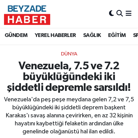
Hava Durumu
GÜNDEM
YEREL HABERLER
SAĞLIK
EĞİTİM
S
Trafik Durumu
DÜNYA
Süper Lig Puan Durumu ve Fikstür
Venezuela, 7.5 ve 7.2
Tüm Manşetler
büyüklüğündeki iki
şiddetli depremle sarsıldı!
Son Dakika Haberleri
Venezuela'da peş peşe meydana gelen 7,2 ve 7,5
Haber Arşivi
büyüklüğündeki iki şiddetli deprem başkent
Karakas'ı savaş alanına çevirirken, en az 32 kişinin
hayatını kaybettiği felaketin ardından ülke
genelinde olağanüstü hal ilan edildi.