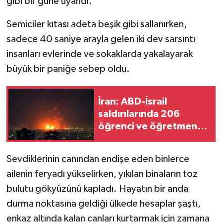
gibi bir güne uyandı.
Semiciler kıtası adeta beşik gibi sallanırken,
sadece 40 saniye arayla gelen iki dev sarsıntı
insanları evlerinde ve sokaklarda yakalayarak
büyük bir paniğe sebep oldu.
İran: ABD-İsrail
saldırılarında 206
öğrenci ve öğretmen
vefat etti
Sevdiklerinin canından endişe eden binlerce
ailenin feryadı yükselirken, yıkılan binaların toz
bulutu gökyüzünü kapladı. Hayatın bir anda
durma noktasına geldiği ülkede hesaplar şaştı,
enkaz altında kalan canları kurtarmak için zamana