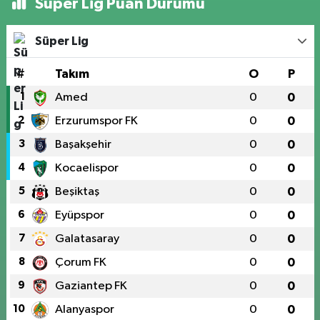
Süper Lig Puan Durumu
Süper Lig
#
Takım
O
P
1
Amed
0
0
2
Erzurumspor FK
0
0
3
Başakşehir
0
0
4
Kocaelispor
0
0
5
Beşiktaş
0
0
6
Eyüpspor
0
0
7
Galatasaray
0
0
8
Çorum FK
0
0
9
Gaziantep FK
0
0
10
Alanyaspor
0
0