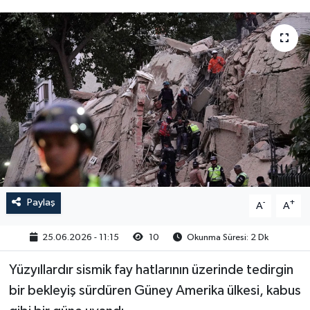
Paylaş
-
+
A
A
25.06.2026 - 11:15
10
Okunma Süresi: 2 Dk
Yüzyıllardır sismik fay hatlarının üzerinde tedirgin
bir bekleyiş sürdüren Güney Amerika ülkesi, kabus