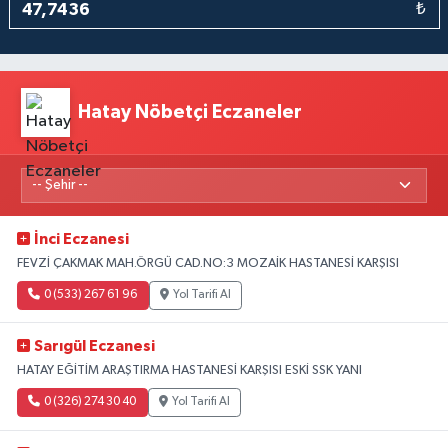
₺
Hatay Nöbetçi Eczaneler
İnci Eczanesi
FEVZİ ÇAKMAK MAH.ÖRGÜ CAD.NO:3 MOZAİK HASTANESİ KARŞISI
0 (533) 267 61 96
Yol Tarifi Al
Sarıgül Eczanesi
HATAY EĞİTİM ARAŞTIRMA HASTANESİ KARŞISI ESKİ SSK YANI
0 (326) 274 30 40
Yol Tarifi Al