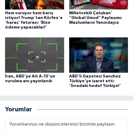
Hem vuruyor hem barış
Milletvekili Çalışkan’
istiyor! Trump'tan Körfez'e
"Global Umud" Paylaşımı:
'haraç' faturası: 'Bize
Mazlumların Yanındayız
ödeme yapacaklar!'
İran, ABD'ye Ait A-10'un
ABD'li Gazeteci Sanchez
vurulma anı yayınlandı
Türkiye'ye işaret etti:
'Sıradaki hedef Türkiye!'
Yorumlar