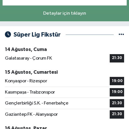
Detaylar için tıklayın
Süper Lig Fikstür
14 Ağustos, Cuma
Galatasaray - Çorum FK
21:30
15 Ağustos, Cumartesi
Konyaspor - Rizespor
19:00
Kasımpaşa - Trabzonspor
19:00
Gençlerbirliği S.K. - Fenerbahçe
21:30
Gaziantep FK - Alanyaspor
21:30
16 Ağustos, Pazar