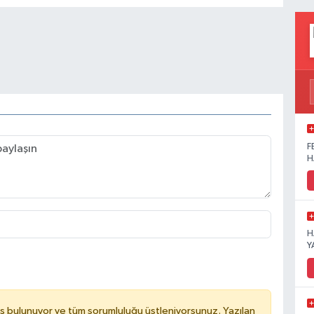
F
H
H
Y
ş bulunuyor ve tüm sorumluluğu üstleniyorsunuz. Yazılan