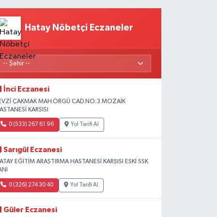
Hatay Nöbetçi Eczaneler
İnci Eczanesi
EVZİ ÇAKMAK MAH.ÖRGÜ CAD.NO:3 MOZAİK
ASTANESİ KARŞISI
0 (533) 267 61 96
Yol Tarifi Al
Sarıgül Eczanesi
ATAY EĞİTİM ARAŞTIRMA HASTANESİ KARŞISI ESKİ SSK
ANI
0 (326) 274 30 40
Yol Tarifi Al
Güler Eczanesi