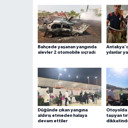
Bahçede yaşanan yangında
Antakya'd
alevler 2 otomobile sıçradı
yılanlar y
Düğünde çıkan yangına
Otoyolda t
aldırış etmeden halaya
taşıyan tı
devam ettiler
dikkatind