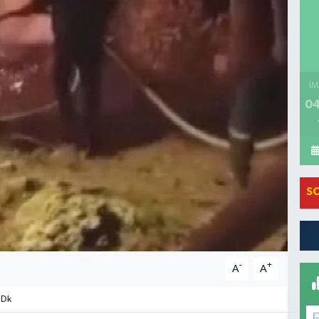
İM
04
S
-
+
A
A
 Dk