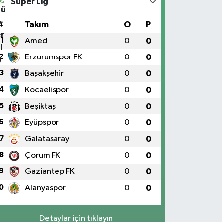
Süper Lig
#
Takım
O
P
1
Amed
0
0
2
Erzurumspor FK
0
0
3
Başakşehir
0
0
4
Kocaelispor
0
0
5
Beşiktaş
0
0
6
Eyüpspor
0
0
7
Galatasaray
0
0
8
Çorum FK
0
0
9
Gaziantep FK
0
0
0
Alanyaspor
0
0
Detaylar için tıklayın