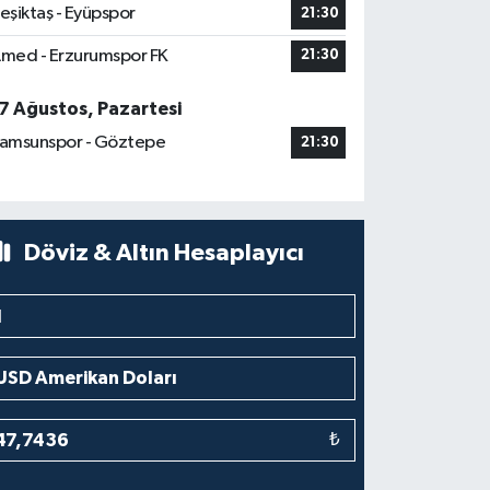
eşiktaş - Eyüpspor
21:30
med - Erzurumspor FK
21:30
7 Ağustos, Pazartesi
amsunspor - Göztepe
21:30
Döviz & Altın Hesaplayıcı
₺