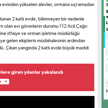
yla evinden yükselen alevler, ormana sıçramadan
lunan 2 katlı evde, bilinmeyen bir nedenle
im olan evi görenlerin durumu 112 Acil Çağrı
rine itfaiye ve orman işletme müdürlüğü
eye gelen ekiplerin müdahalesinin ardından
ü. Çıkan yangında 2 katlı evde büyük maddi
ere giren yılanlar yakalandı
e
1