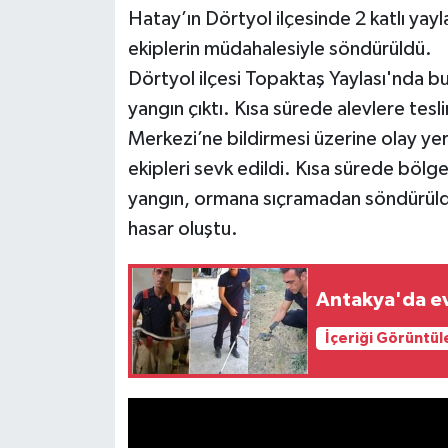
Hatay’ın Dörtyol ilçesinde 2 katlı ya
ekiplerin müdahalesiyle söndürüldü.
Dörtyol ilçesi Topaktaş Yaylası'nda bu
yangın çıktı. Kısa sürede alevlere tesl
Merkezi’ne bildirmesi üzerine olay ye
ekipleri sevk edildi. Kısa sürede bölg
yangın, ormana sıçramadan söndürüld
hasar oluştu.
Antakya'da evl
İçeriği Görüntül