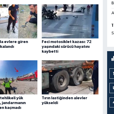
B
A
1
S
a evlere giren
Feci motosiklet kazası: 72
akalandı
yaşındaki sürücü hayatını
kaybetti
ehlikeli yük
Tırın lastiğinden alevler
r, jandarmanın
yükseldi
en kaçmadı