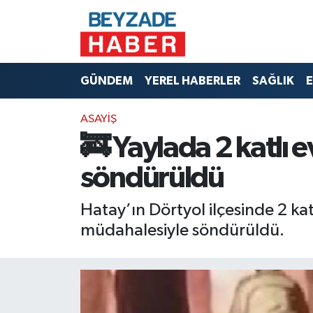
Hava Durumu
GÜNDEM
YEREL HABERLER
SAĞLIK
E
Trafik Durumu
ASAYİŞ
Süper Lig Puan Durumu ve Fikstür
🚒 Yaylada 2 katlı
Tüm Manşetler
söndürüldü
Son Dakika Haberleri
Hatay’ın Dörtyol ilçesinde 2 ka
müdahalesiyle söndürüldü.
Haber Arşivi