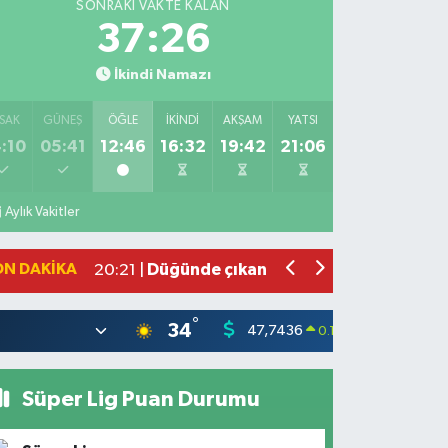
SONRAKI VAKTE KALAN
37:25
İkindi Namazı
SAK
GÜNEŞ
ÖĞLE
İKINDI
AKŞAM
YATSI
:10
05:41
12:46
16:32
19:42
21:06
Bahçede yaşanan yangında alevler 2 
10:39 |
Antakya'da evlere giren yılanlar yaka
10:15 |
Aylık Vakitler
Salah'ın maaşı açıklandı! İşte devasa 
21:17 |
Feci motosiklet kazası: 72 yaşındaki 
20:55 |
ON DAKIKA
Düğünde çıkan yangına aldırış etmed
20:21 |
°
34
47,7436
55,25
0.18
%
Süper Lig Puan Durumu