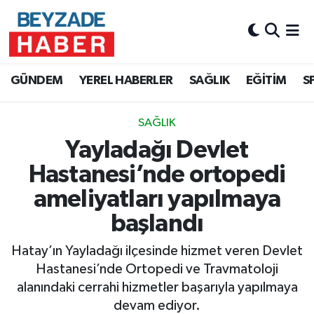
Hava Durumu
GÜNDEM
YEREL HABERLER
SAĞLIK
EĞİTİM
S
Trafik Durumu
SAĞLIK
Süper Lig Puan Durumu ve Fikstür
Yayladağı Devlet
Tüm Manşetler
Hastanesi’nde ortopedi
ameliyatları yapılmaya
Son Dakika Haberleri
başlandı
Haber Arşivi
Hatay’ın Yayladağı ilçesinde hizmet veren Devlet
Hastanesi’nde Ortopedi ve Travmatoloji
alanındaki cerrahi hizmetler başarıyla yapılmaya
devam ediyor.