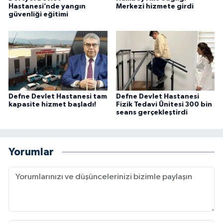
Hastanesi’nde yangın
Merkezi hizmete girdi
güvenliği eğitimi
Defne Devlet Hastanesi tam
Defne Devlet Hastanesi
kapasite hizmet başladı!
Fizik Tedavi Ünitesi 300 bin
seans gerçekleştirdi
Yorumlar