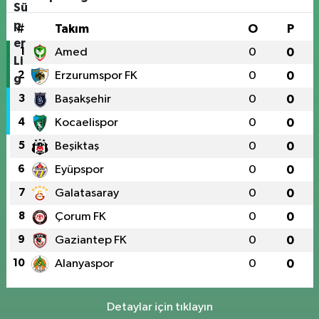
#
Takım
O
P
1
Amed
0
0
2
Erzurumspor FK
0
0
3
Başakşehir
0
0
4
Kocaelispor
0
0
5
Beşiktaş
0
0
6
Eyüpspor
0
0
7
Galatasaray
0
0
8
Çorum FK
0
0
9
Gaziantep FK
0
0
10
Alanyaspor
0
0
Detaylar için tıklayın