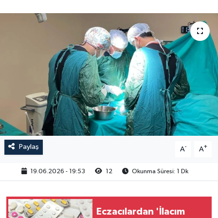
Paylaş
-
+
A
A
19.06.2026 - 19:53
12
Okunma Süresi: 1 Dk
Eczacılardan 'İlacım