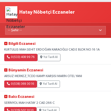
Hatay Nöbetçi Eczaneler
Bilgili Eczanesi
KURTULUŞ MAH.ŞEHİT ERDOĞAN KARAOĞLU CAD.E BLOK NO:16 1A
0 (533) 408 99 76
Yol Tarifi Al
Bünyamin Eczanesi
ARSUZ MERKEZ,TCDD KAMPI KARŞISI MARİN OTEL YANI
0 (538) 369 30 16
Yol Tarifi Al
Balcı Eczanesi
SERİNYOL MAH.HATAY 2 CAD.266 C
0 (326) 502 10 10
Yol Tarifi Al