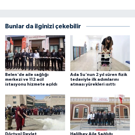
Bunlar da ilginizi çekebilir
Belen'de aile sağlığı
Ada Su'nun 2 yıl süren fizik
merkezi ve 112 acil
tedaviyle ilk adımlarını
istasyonu hizmete açıldı
atması yürekleri ısıttı
Dörtyol Devlet
Halilbey Aile Sağlığı