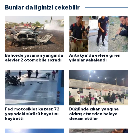
Bunlar da ilginizi çekebilir
Bahçede yaşanan yangında
Antakya'da evlere giren
alevler 2 otomobile sıçradı
yılanlar yakalandı
Feci motosiklet kazası: 72
Düğünde çıkan yangına
yaşındaki sürücü hayatını
aldırış etmeden halaya
kaybetti
devam ettiler