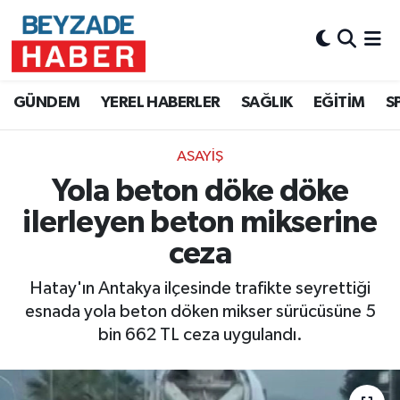
Hava Durumu
GÜNDEM
YEREL HABERLER
SAĞLIK
EĞİTİM
S
Trafik Durumu
ASAYİŞ
Süper Lig Puan Durumu ve Fikstür
Yola beton döke döke
Tüm Manşetler
ilerleyen beton mikserine
ceza
Son Dakika Haberleri
Hatay'ın Antakya ilçesinde trafikte seyrettiği
Haber Arşivi
esnada yola beton döken mikser sürücüsüne 5
bin 662 TL ceza uygulandı.