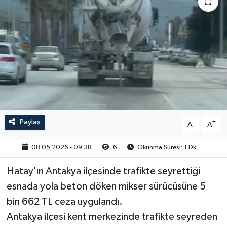
Paylaş
-
+
A
A
08.05.2026 - 09:38
6
Okunma Süresi: 1 Dk
Hatay'ın Antakya ilçesinde trafikte seyrettiği
esnada yola beton döken mikser sürücüsüne 5
bin 662 TL ceza uygulandı.
Antakya ilçesi kent merkezinde trafikte seyreden