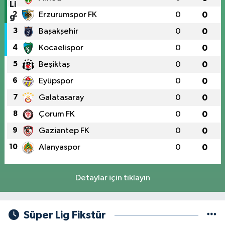
2
Erzurumspor FK
0
0
3
Başakşehir
0
0
4
Kocaelispor
0
0
5
Beşiktaş
0
0
6
Eyüpspor
0
0
7
Galatasaray
0
0
8
Çorum FK
0
0
9
Gaziantep FK
0
0
10
Alanyaspor
0
0
Detaylar için tıklayın
Süper Lig Fikstür