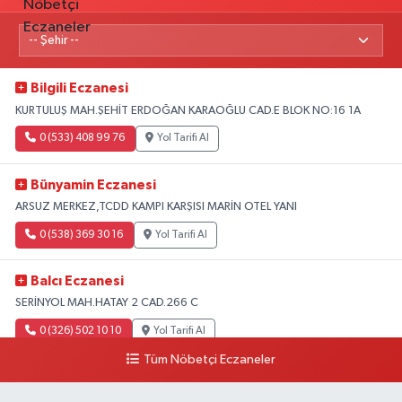
Bilgili Eczanesi
KURTULUŞ MAH.ŞEHİT ERDOĞAN KARAOĞLU CAD.E BLOK NO:16 1A
0 (533) 408 99 76
Yol Tarifi Al
Bünyamin Eczanesi
ARSUZ MERKEZ,TCDD KAMPI KARŞISI MARİN OTEL YANI
0 (538) 369 30 16
Yol Tarifi Al
Balcı Eczanesi
SERİNYOL MAH.HATAY 2 CAD.266 C
0 (326) 502 10 10
Yol Tarifi Al
Tüm Nöbetçi Eczaneler
Ayça Eczanesi
DENİZCİLER MAH.ATATÜRK 1 CAD.NO:22 B