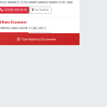
RSUZ MERKEZ,TCDD KAMPI KARŞISI MARİN OTEL YANI
0 (538) 369 30 16
Yol Tarifi Al
Balcı Eczanesi
ERİNYOL MAH.HATAY 2 CAD.266 C
0 (326) 502 10 10
Yol Tarifi Al
Tüm Nöbetçi Eczaneler
Ayça Eczanesi
ENİZCİLER MAH.ATATÜRK 1 CAD.NO:22 B
0 (554) 802 00 31
Yol Tarifi Al
Denizcan Eczanesi
ARILAR MAHALLESİ GÜNDÜZ CADDESİ 18 A
0 (326) 512 36 47
Yol Tarifi Al
Akdoğan Eczanesi
UZEYTEPE MAH.2697 ADA 12 PARSEL 2906 CAD.HATAY