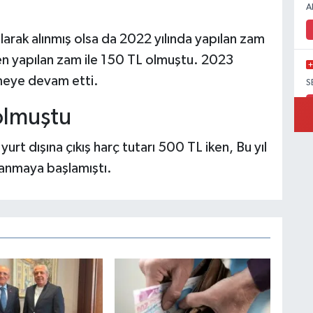
A
olarak alınmış olsa da 2022 yılında yapılan zam
den yapılan zam ile 150 TL olmuştu. 2023
lmeye devam etti.
S
olmuştu
urt dışına çıkış harç tutarı 500 TL iken, Bu yıl
D
lanmaya başlamıştı.
S
K