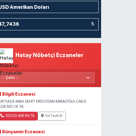
₺
Hatay Nöbetçi Eczaneler
Bilgili Eczanesi
URTULUŞ MAH.ŞEHİT ERDOĞAN KARAOĞLU CAD.E
LOK NO:16 1A
0 (533) 408 99 76
Yol Tarifi Al
Bünyamin Eczanesi