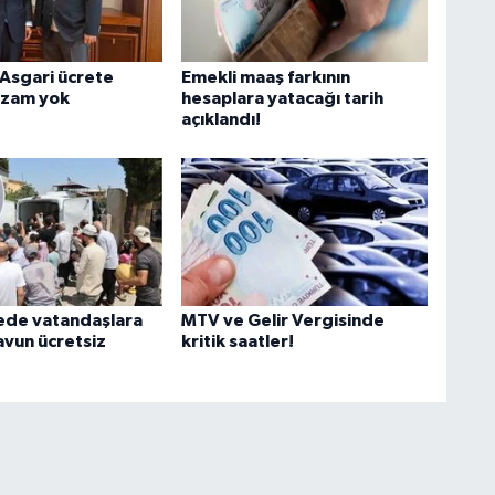
E
 Asgari ücrete
Emekli maaş farkının
 zam yok
hesaplara yatacağı tarih
açıklandı!
N
H
A
de vatandaşlara
MTV ve Gelir Vergisinde
avun ücretsiz
kritik saatler!
K